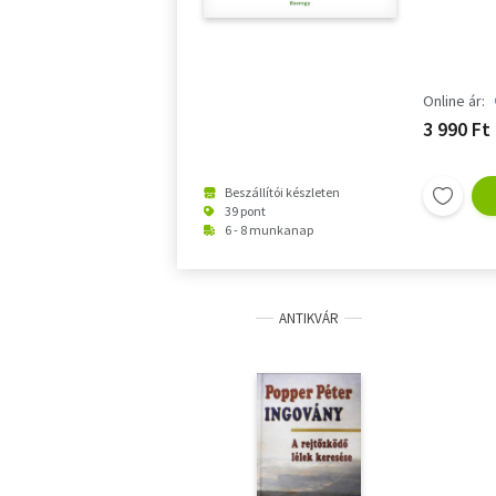
Online ár:
3 990 Ft
Beszállítói készleten
39 pont
6 - 8 munkanap
ANTIKVÁR