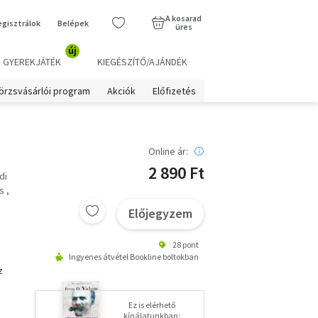
A kosarad
egisztrálok
Belépek
üres
új
GYEREKJÁTÉK
KIEGÉSZÍTŐ/AJÁNDÉK
örzsvásárlói program
Akciók
Előfizetés
Online ár:
2 890 Ft
di
s
Előjegyzem
28 pont
Ingyenes átvétel Bookline boltokban
z
Ez is elérhető
kínálatunkban: