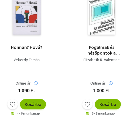
Honnan? Hová?
Fogalmak és
nézőpontok a
pszichológiában
Vekerdy Tamás
Elizabeth R. Valentine
Online ár:
Online ár:
1 890 Ft
1 000 Ft
Kosárba
Kosárba
4 - 6 munkanap
6 - 8 munkanap