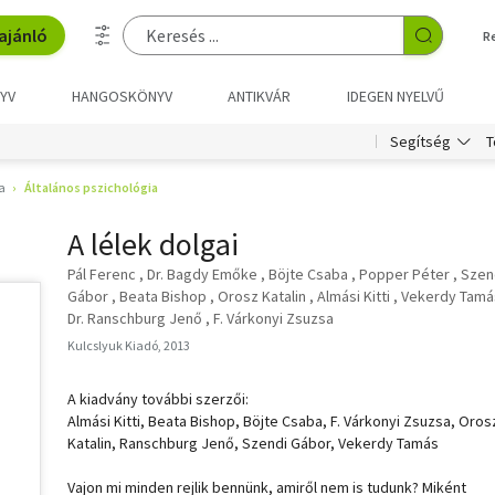
ajánló
R
YV
HANGOSKÖNYV
ANTIKVÁR
IDEGEN NYELVŰ
T
Segítség
a
Általános pszichológia
A lélek dolgai
Pál Ferenc
Dr. Bagdy Emőke
Böjte Csaba
Popper Péter
Szen
Gábor
Beata Bishop
Orosz Katalin
Almási Kitti
Vekerdy Tamá
Dr. Ranschburg Jenő
F. Várkonyi Zsuzsa
Kulcslyuk Kiadó, 2013
A kiadvány további szerzői:
Almási Kitti, Beata Bishop, Böjte Csaba, F. Várkonyi Zsuzsa, Oros
Katalin, Ranschburg Jenő, Szendi Gábor, Vekerdy Tamás
Vajon mi minden rejlik bennünk, amiről nem is tudunk? Miként