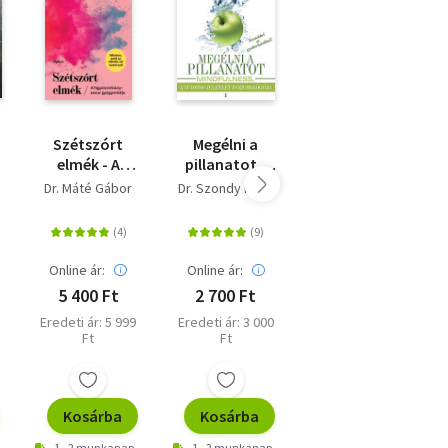
k
rg
Szétszórt
Megélni a
Minden napra
elmék - A
pillanatot -
egy törvény -
figyelemhiányzavar
Mindfulness, a
A hatalomról,
Dr. Máté Gábor
Dr. Szondy Máté
Robert Greene
gyógymódja
tudatos
a csábításról,
jelenlét
a
pszichológiája
kiválóságról,
a stratégiáról
Online ár:
Online ár:
Online ár:
és az emberi
5 400 Ft
2 700 Ft
7 641 Ft
természetről
Eredeti ár: 5 999
Eredeti ár: 3 000
Kiadói ár: 8 490
Ft
Ft
Ft
Kosárba
Kosárba
Kosárba
1 - 2 munkanap
1 - 2 munkanap
1 - 2 munkanap