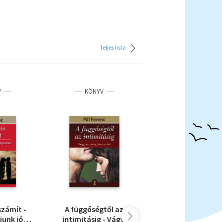
Teljes lista
V
KÖNYV
KÖNYV
számít -
A függőségtől az
Bízz magadban!
unk jól
intimitásig - Vágy,
Önértékelés,