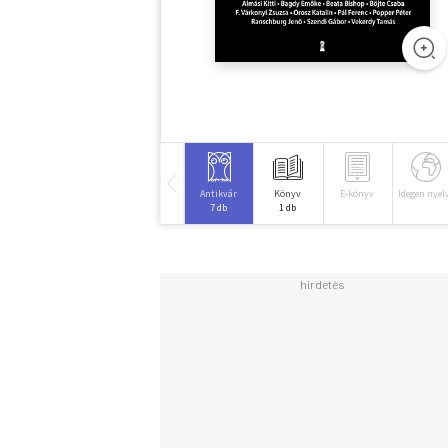
Antikvár
Könyv
E-könyv
Idegen nyel
7 db
1 db