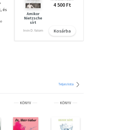
?
4 500 Ft
, és
Amikor
Nietzsche
ne
sírt
Kosárba
Irvin D. Yalom
kon
ünk,
 mely
az
Teljes lista
KÖNYV
KÖNYV
KÖNYV
t
ét
ő
lin,