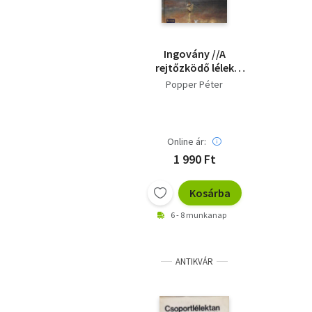
Ingovány //A
rejtőzködő lélek
keresése//
Popper Péter
Online ár:
1 990 Ft
Kosárba
6 - 8 munkanap
ANTIKVÁR