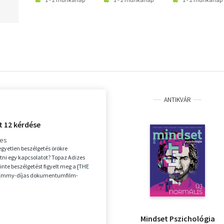
ANTIKVÁR
t 12 kérdése
zes
egyetlen beszélgetés örökre
ni egy kapcsolatot? Topaz Adizes
inte beszélgetést figyelt meg a {THE
 Emmy-díjas dokumentumfilm-
Arra jutott,...
Mindset Pszichológia