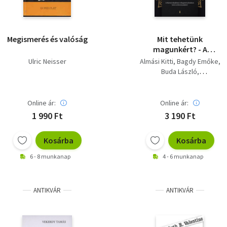
Megismerés és valóság
Mit tehetünk
magunkért? - A
Nyitott Akadémia
Ulric Neisser
Almási Kitti
Bagdy Emőke
válogatott előadásai
Buda László
belső erőforrásainkról
F. Várkonyi Zsuzsa
Kádár Annamária
Pál Ferenc
Popper Péter
Online ár:
Online ár:
Szondy Máté
1 990 Ft
3 190 Ft
Kosárba
Kosárba
6 - 8 munkanap
4 - 6 munkanap
ANTIKVÁR
ANTIKVÁR