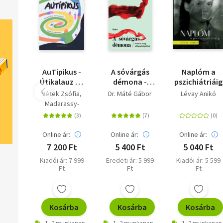
Popper Péter, Szendi Gábor és Pál Ferenc vezetésével, másodi
felében egymáshoz léphetünk közelebb Böjte Csaba, Ranschbu
Jenő, Beata Bishop, F. Várkonyi Zsuzsa és Vekerdy Tamás
segítségével. Az utak pedig végül összeérnek...
AuTipikus -
A sóvárgás
Naplóm a
Útikalauz az
démona -
pszichiátriáig
autizmusról
Ismerd meg a
Vétek Zsófia
Dr. Máté Gábor
Lévay Anikó
kíváncsi
függőségeidet
Madarassy-
elméknek
Szücs Anna
Sipos Boldizsár
Túri Anna
Online ár:
Online ár:
Online ár:
7 200 Ft
5 400 Ft
5 040 Ft
Kiadói ár: 7 999
Eredeti ár: 5 999
Kiadói ár: 5 599
Ft
Ft
Ft
Kosárba
Kosárba
Kosárba
1 - 2 munkanap
1 - 2 munkanap
1 - 2 munkanap