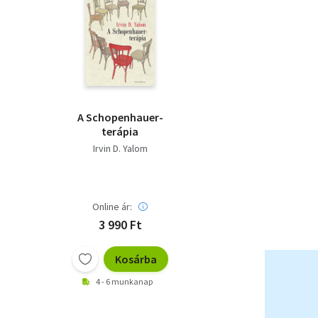
A Schopenhauer-
terápia
Irvin D. Yalom
Online ár:
3 990 Ft
Kosárba
4 - 6 munkanap