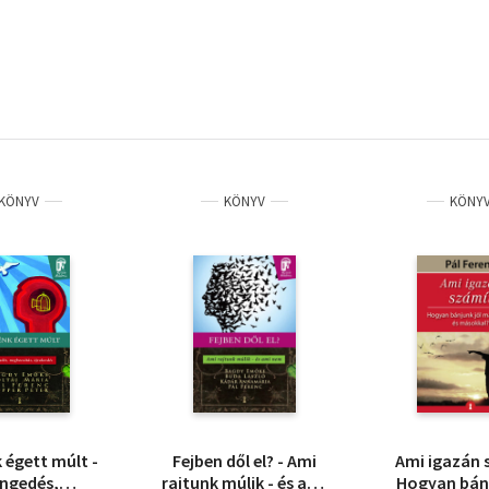
KÖNYV
KÖNYV
KÖNY
 égett múlt -
Fejben dől el? - Ami
Ami igazán 
engedés,
rajtunk múlik - és ami
Hogyan bánj