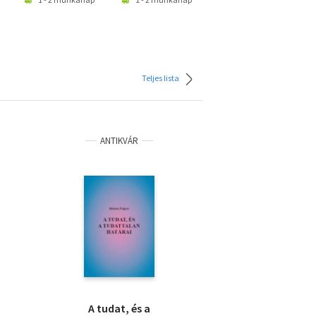
Teljes lista
ANTIKVÁR
A tudat, és a