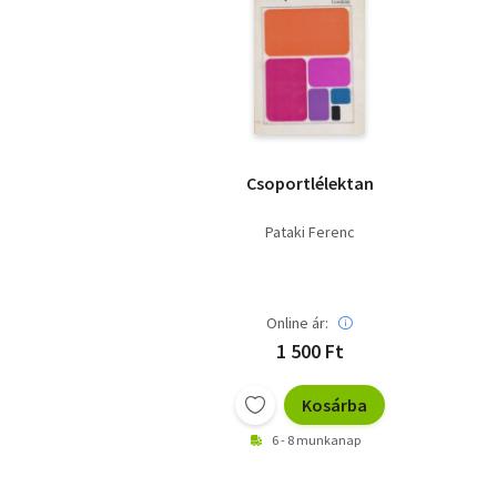
Csoportlélektan
Pataki Ferenc
Online ár:
1 500 Ft
Kosárba
6 - 8 munkanap