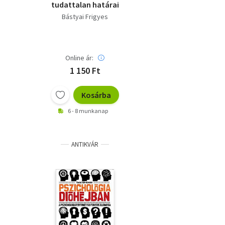
tudattalan határai
Bástyai Frigyes
Online ár:
1 150 Ft
Kosárba
6 - 8 munkanap
ANTIKVÁR