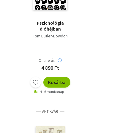
Pszichológia
dióhéjban
Tom Butler-Bowdon
Online ár:
4 890 Ft
Kosárba
4 - 6 munkanap
ANTIKVÁR