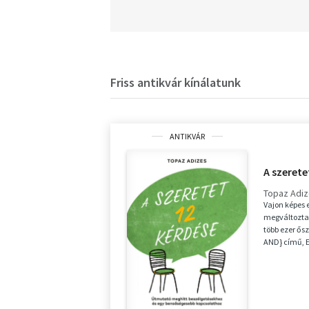
Friss antikvár kínálatunk
ANTIKVÁR
A szerete
Topaz Adi
Vajon képes 
megváltoztat
több ezer ősz
AND} című,
sorozatában. 