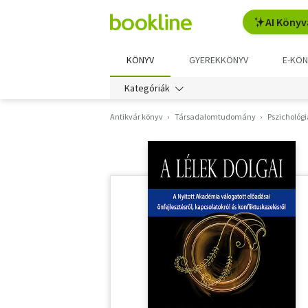
AI Könyv
KÖNYV
GYEREKKÖNYV
E-KÖN
Kategóriák
Antikvár könyv
Társadalomtudomány
Pszichológi