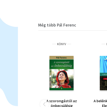
Még több Pál Ferenc
KÖNYV
A szorongástól az
A belénk
önbecsülésig
El