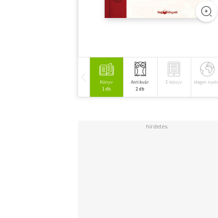
Könyv
Antikvár
E-könyv
Idegen nyel
1 db
2 db