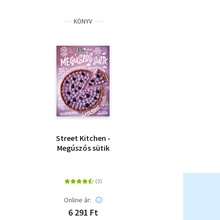
KÖNYV
Street Kitchen -
Megúszós sütik
Online ár:
6 291 Ft