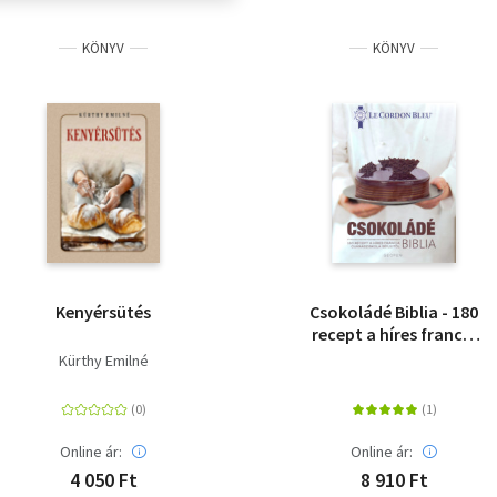
KÖNYV
KÖNYV
Kenyérsütés
Csokoládé Biblia - 180
recept a híres francia
cukrásziskola séfjeitől
Kürthy Emilné
Online ár:
Online ár:
4 050 Ft
8 910 Ft