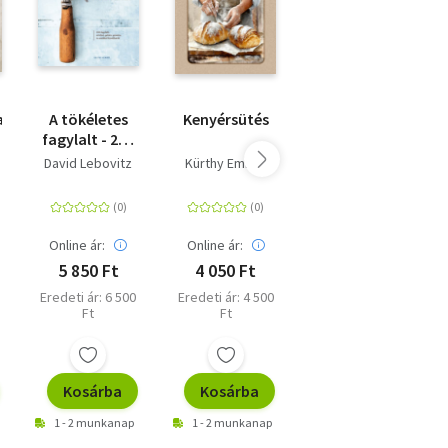
i
nnyű
an
A tökéletes
Kenyérsütés
Csokoládé
fagylalt - 200
Biblia - 180
fagylalt,
recept a híres
David Lebovitz
Kürthy Emilné
,
szörbet,
francia
gelato,
cukrásziskola
granita, és
séfjeitől
amikkel
Online ár:
Online ár:
Online ár:
kínálhatók
5 850 Ft
4 050 Ft
8 910 Ft
Eredeti ár: 6 500
Eredeti ár: 4 500
Eredeti ár: 9 900
Ft
Ft
Ft
Kosárba
Kosárba
Kosárba
1 - 2 munkanap
1 - 2 munkanap
1 - 2 munkanap