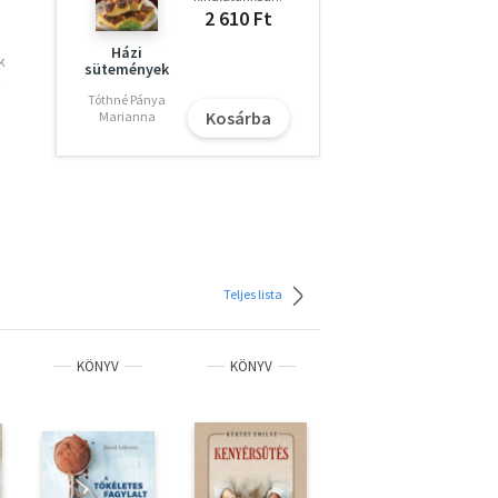
2 610 Ft
Házi
k
sütemények
,
Tóthné Pánya
ál
Kosárba
Marianna
 10
t,
Teljes lista
st
KÖNYV
KÖNYV
KÖNYV
z az
ilyen