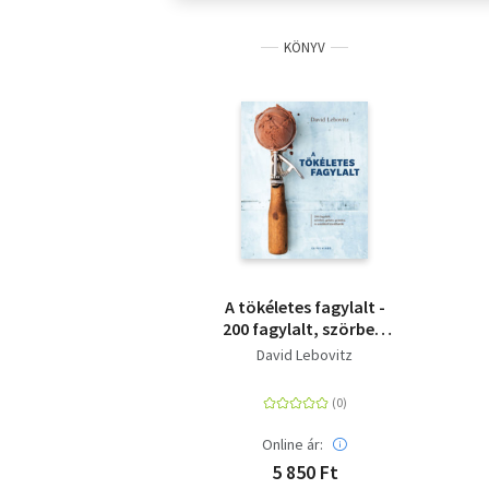
KÖNYV
A tökéletes fagylalt -
200 fagylalt, szörbet,
gelato, granita, és
David Lebovitz
amikkel kínálhatók
Online ár:
5 850 Ft