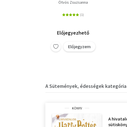
klasszikus kreatívan
Ötvös Zsuzsanna
Előjegyezhető
Előjegyzem
A Sütemények, édességek kategória 
KÖNYV
A hivatal
sütiskön