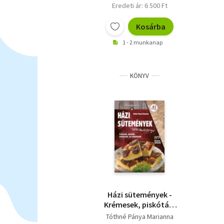
Eredeti ár: 6 500 Ft
Kosárba
1 - 2 munkanap
KÖNYV
Házi sütemények -
Krémesek, piskóták,
kelttészták, sós
Tóthné Pánya Marianna