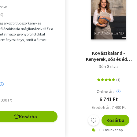
rrow
g a Roxfort Boszorkány- és
ő Szakiskola mágikus ízeivel! Ez a
tartalmazó, gyönyörű fotókkal
süteményeskönyv, amit a filmek
tlen Harry P...
Kovászkaland -
Kenyerek, sós és édes
sütemények
Déri Szilvia
természetesen
Online ár:
6 741 Ft
6 990 Ft
Eredeti ár: 7 490 Ft
Kosárba
Kosárba
1 - 2 munkanap