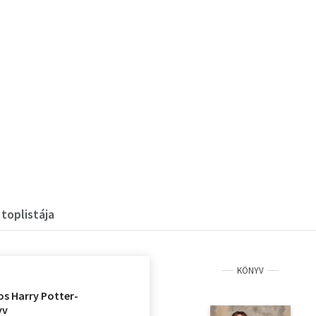
toplistája
KÖNYV
os Harry Potter-
yv