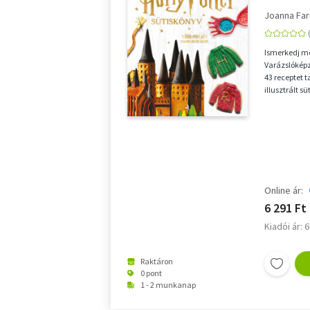
Joanna Fa
Ismerkedj me
Varázslóképz
43 receptet 
illusztrált 
ihlettek, egye
Online ár:
6 291 Ft
Kiadói ár: 
Raktáron
0 pont
1 - 2 munkanap