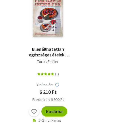
Ellenállhatatlan
egészséges ételek -
Cukormentes, rostban
Török Eszter
gazdag receptek
Online ár:
6 210 Ft
Eredeti ár: 6 900 Ft
Kosárba
1 - 2 munkanap