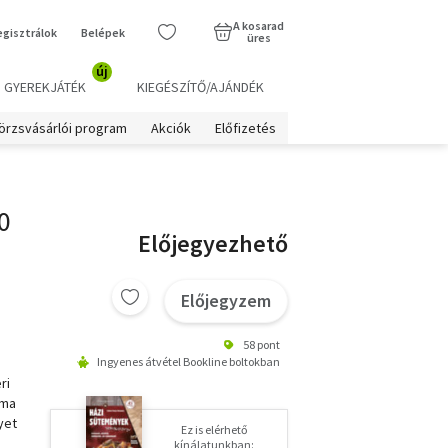
A kosarad
egisztrálok
Belépek
üres
új
GYEREKJÁTÉK
KIEGÉSZÍTŐ/AJÁNDÉK
örzsvásárlói program
Akciók
Előfizetés
0
Előjegyezhető
Előjegyzem
58 pont
Ingyenes átvétel Bookline boltokban
ri
ama
yet
Ez is elérhető
kínálatunkban: