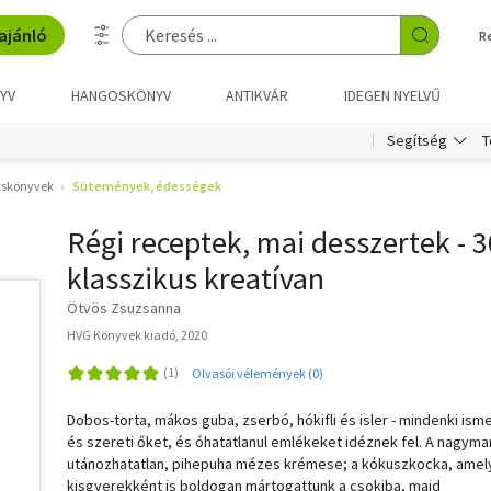
ajánló
R
YV
HANGOSKÖNYV
ANTIKVÁR
IDEGEN NYELVŰ
T
Segítség
skönyvek
Sütemények, édességek
Régi receptek, mai desszertek - 3
klasszikus kreatívan
Ötvös Zsuzsanna
HVG Könyvek kiadó, 2020
Olvasói vélemények (0)
Dobos-torta, mákos guba, zserbó, hókifli és isler - mindenki isme
és szereti őket, és óhatatlanul emlékeket idéznek fel. A nagym
utánozhatatlan, pihepuha mézes krémese; a kókuszkocka, amel
kisgyerekként is boldogan mártogattunk a csokiba, majd