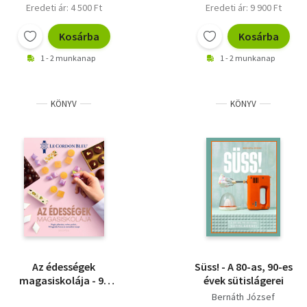
Eredeti ár: 4 500 Ft
Eredeti ár: 9 900 Ft
Kosárba
Kosárba
1 - 2 munkanap
1 - 2 munkanap
KÖNYV
KÖNYV
Az édességek
Süss! - A 80-as, 90-es
magasiskolája - 90
évek sütislágerei
legendás francia és
Bernáth József