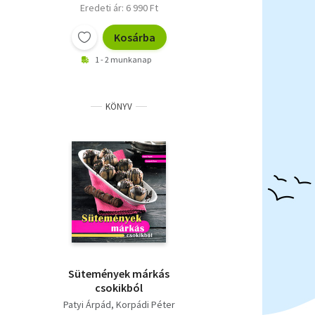
Eredeti ár: 6 990 Ft
Kosárba
1 - 2 munkanap
KÖNYV
Sütemények márkás
csokikból
Patyi Árpád
Korpádi Péter