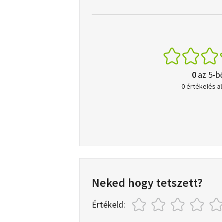
0
az 5-b
0 értékelés a
Neked hogy tetszett?
Értékeld: