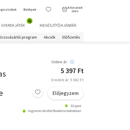
A kosarad
egisztrálok
Belépek
üres
új
GYEREKJÁTÉK
KIEGÉSZÍTŐ/AJÁNDÉK
örzsvásárlói program
Akciók
Előfizetés
Online ár:
5 397 Ft
as
Eredeti ár: 5 681 Ft
e
Előjegyzem
53 pont
Ingyenes átvétel Bookline boltokban