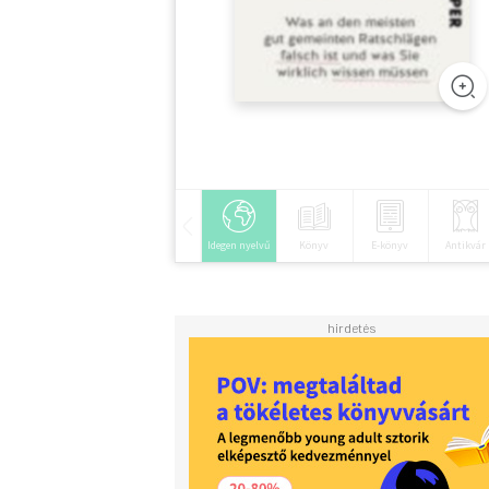
Idegen nyelvű
Könyv
E-könyv
Antikvár