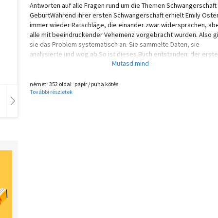
Antworten auf alle Fragen rund um die Themen Schwangerschaft
GeburtWährend ihrer ersten Schwangerschaft erhielt Emily Oste
immer wieder Ratschläge, die einander zwar widersprachen, ab
alle mit beeindruckender Vehemenz vorgebracht wurden. Also g
sie das Problem systematisch an. Sie sammelte Daten, sie
analysierte und wog ab.So ist dieses Buch entstanden: der erste
große Schwangerschafts-Ratgeber aus der Feder einer Ökonomi
Emily Oster räumt auf mit zahlreichen weit verbreitete Mythen z
Ernährung während der Schwangerschaft, Alkohol und Bettruhe.
német･352 oldal･papír / puha kötés
További részletek
Basis aktuellster Studien erhalten werdende Mütter so das Wiss
das sie wirklich brauchen.
Hangoskönyv
Film
Zene