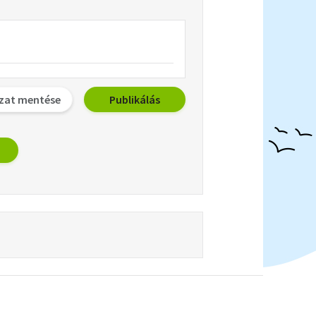
zat mentése
Publikálás