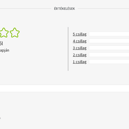
ÉRTÉKELÉSEK
5 csillag
4 csillag
ől
3 csillag
lapján
2 csillag
1 csillag