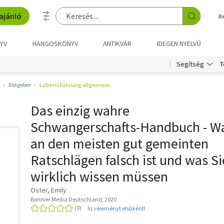
ajánló
R
YV
HANGOSKÖNYV
ANTIKVÁR
IDEGEN NYELVŰ
T
Segítség
Ratgeber
Lebensführung allgemein
Das einzig wahre
Schwangerschafts-Handbuch - W
an den meisten gut gemeinten
Ratschlägen falsch ist und was Si
wirklich wissen müssen
Oster, Emily
Bonnier Media Deutschland, 2020
Írj véleményt elsőként!