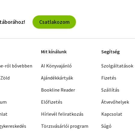
Csatlakozom
 táborához!
Mit kínálunk
Segítség
ne-ról bővebben
AI Könyvajánló
Szolgáltatások
 Zöld
Ajándékkártyák
Fizetés
Bookline Reader
Szállítás
zum
Előfizetés
Átvevőhelyek
nlat
Hírlevél feliratkozás
Kapcsolat
ykereskedés
Törzsvásárlói program
Súgó