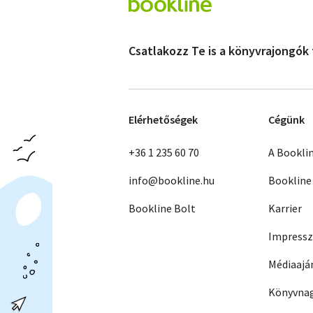
Csatlakozz Te is a könyvrajongók
Elérhetőségek
Cégünk
+36 1 235 60 70
A Bookli
info@bookline.hu
Bookline
Bookline Bolt
Karrier
Impress
Médiaajá
Könyvnag