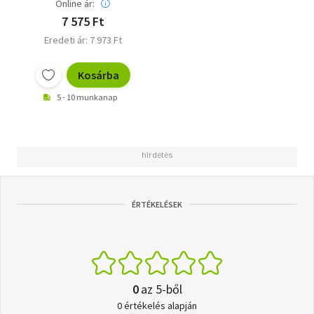
Online ár:
7 575 Ft
Eredeti ár: 7 973 Ft
Kosárba
5 - 10 munkanap
ÉRTÉKELÉSEK
0
az 5-ből
0 értékelés alapján