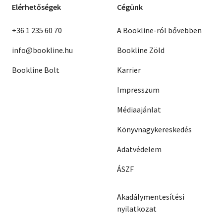
Elérhetőségek
Cégünk
+36 1 235 60 70
A Bookline-ról bővebben
info@bookline.hu
Bookline Zöld
Bookline Bolt
Karrier
Impresszum
Médiaajánlat
Könyvnagykereskedés
Adatvédelem
ÁSZF
Akadálymentesítési
nyilatkozat