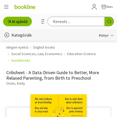
Üres
AI ajánló
Kategóriák
Könyv
Idegen nyelvű
English books
Életmód, egészség
Social Sciences, Law, Economics
Education Science
Erotika
Guidebooks
Gyermek- és ifjúsági
Cribsheet - A Data-Driven Guide to Better, More
Relaxed Parenting, from Birth to Preschool
Hobbi, szabadidő
Oster, Emily
Irodalom
Művészet
Szakkönyv