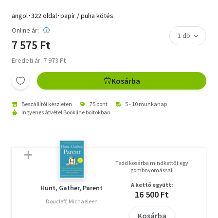
angol･322 oldal･papír / puha kötés
Online ár:
7 575 Ft
Eredeti ár: 7 973 Ft
Kosárba
Beszállítói készleten
75 pont
5 - 10 munkanap
Ingyenes átvétel Bookline boltokban
Tedd kosárba mindkettőt egy
gombnyomással!
A kettő együtt:
Hunt, Gather, Parent
16 500 Ft
Doucleff, Michaeleen
Kosárba