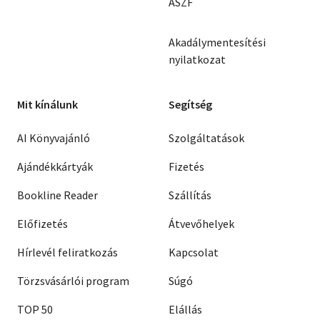
ÁSZF
Akadálymentesítési
nyilatkozat
Mit kínálunk
Segítség
AI Könyvajánló
Szolgáltatások
Ajándékkártyák
Fizetés
Bookline Reader
Szállítás
Előfizetés
Átvevőhelyek
Hírlevél feliratkozás
Kapcsolat
Törzsvásárlói program
Súgó
TOP 50
Elállás