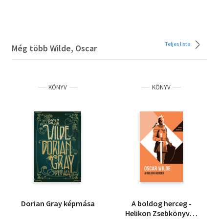
Teljes lista
Még több Wilde, Oscar
KÖNYV
KÖNYV
Dorian Gray képmása
A boldog herceg -
Helikon Zsebkönyvek