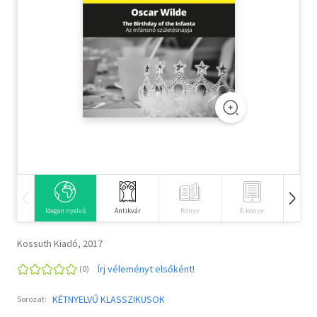
Szótár, nyelvkönyv
Tankönyv, segédkönyv
Társadalomtudomány
Természettudomány
Történelem
Vallás
Idegen nyelvű
Antikvár
Könyv
E-könyv
Hangos
Kossuth Kiadó, 2017
Írj véleményt elsőként!
KÉTNYELVŰ KLASSZIKUSOK
Sorozat: