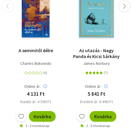
A semmitől délre
Az utazás - Nagy
Panda és Kicsi Sárkány
Charles Bukowski
James Norbury
Online ár:
Online ár:
4 131 Ft
5 841 Ft
Kiadói ár: 4 590 Ft
Eredeti ár: 6 490 Ft
Kosárba
Kosárba
2 - 3 munkanap
2 - 3 munkanap