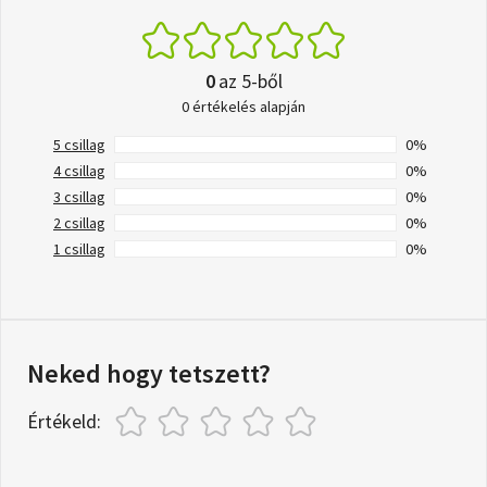
0
az 5-ből
0 értékelés alapján
5 csillag
0%
4 csillag
0%
3 csillag
0%
2 csillag
0%
1 csillag
0%
Neked hogy tetszett?
Értékeld: