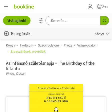
Üres
AI ajánló
Kategóriák
Könyv
Könyv
Irodalom
Szépirodalom
Próza
Világirodalom
Életmód, egészség
Elbeszélések, novellák
Erotika
Az infánsnő születésnapja - The Birthday of the
Gyermek- és ifjúsági
Infanta
Wilde, Oscar
Hobbi, szabadidő
Irodalom
Művészet
Szakkönyv