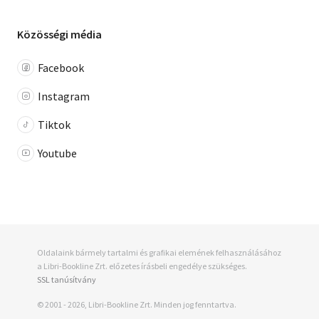
Közösségi média
Facebook
Instagram
Tiktok
Youtube
Oldalaink bármely tartalmi és grafikai elemének felhasználásához
a Libri-Bookline Zrt. előzetes írásbeli engedélye szükséges.
SSL tanúsítvány
© 2001 - 2026, Libri-Bookline Zrt. Minden jog fenntartva.