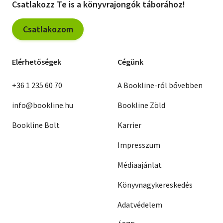
Csatlakozz Te is a könyvrajongók táborához!
Csatlakozom
Elérhetőségek
Cégünk
+36 1 235 60 70
A Bookline-ról bővebben
info@bookline.hu
Bookline Zöld
Bookline Bolt
Karrier
Impresszum
Médiaajánlat
Könyvnagykereskedés
Adatvédelem