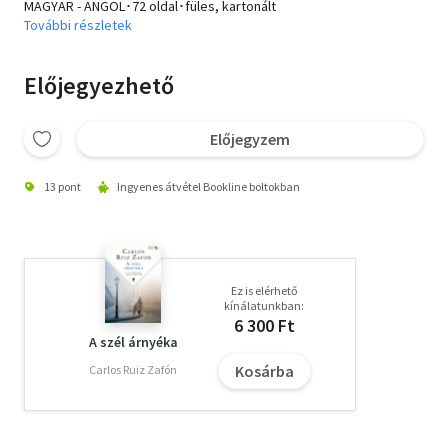
MAGYAR - ANGOL･72 oldal･füles, kartonált
További részletek
Előjegyezhető
Előjegyzem
13 pont
Ingyenes átvétel Bookline boltokban
Ez is elérhető
kínálatunkban:
6 300 Ft
A szél árnyéka
Kosárba
Carlos Ruiz Zafón