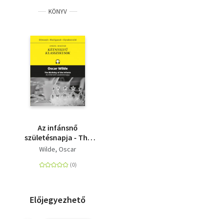
KÖNYV
Az infánsnő
születésnapja - The
Birthday of the
Wilde, Oscar
Infanta
Előjegyezhető