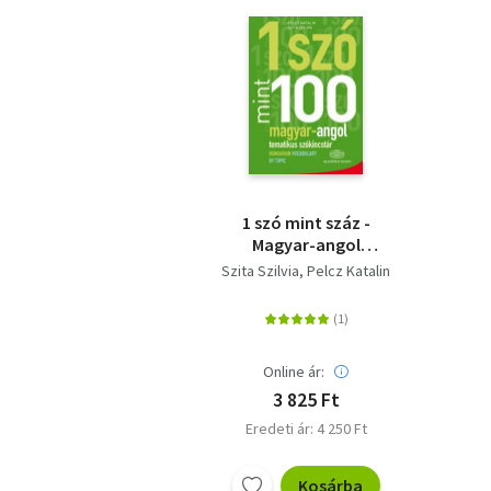
1 szó mint száz -
Magyar-angol
tematikus szókincstár
Szita Szilvia
Pelcz Katalin
- Hungarian
Vocabulary by Topic
Online ár:
3 825 Ft
Eredeti ár: 4 250 Ft
Kosárba