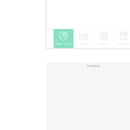
Idegen nyelvű
Könyv
E-könyv
Antikvár