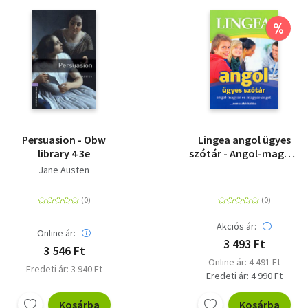
%
Persuasion - Obw
Lingea angol ügyes
library 4 3e
szótár - Angol-magyar
és magyar-angol ...
Jane Austen
Nem csak az iskolába
Akciós ár:
Online ár:
3 493 Ft
3 546 Ft
Online ár: 4 491 Ft
Eredeti ár: 3 940 Ft
Eredeti ár: 4 990 Ft
Kosárba
Kosárba