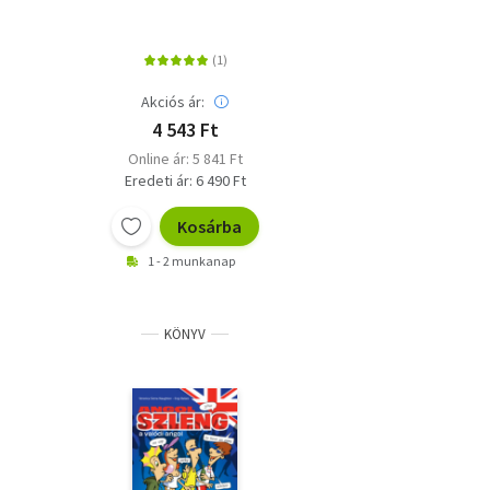
Szókincsbővítéshez
Akciós ár:
4 543 Ft
Online ár: 5 841 Ft
Eredeti ár: 6 490 Ft
Kosárba
1 - 2 munkanap
KÖNYV