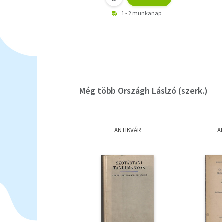
1 - 2 munkanap
Még több Országh Láslzó (szerk.)
ANTIKVÁR
A