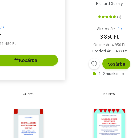
Richard Scarry
Akciós ár:
t
3 850 Ft
 11 490 Ft
Online ár: 4 950 Ft
Eredeti ár: 5 499 Ft
Kosárba
Kosárba
1 - 2 munkanap
KÖNYV
KÖNYV