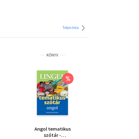
Teljes lista
KÖNYV
%
Angol tematikus
szótár -