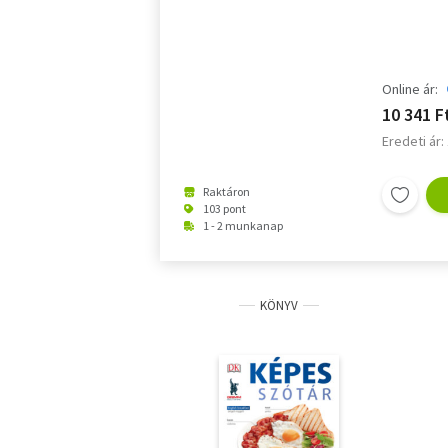
Online ár:
10 341 F
Eredeti ár:
Raktáron
103 pont
1 - 2 munkanap
KÖNYV