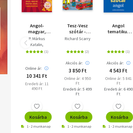
Angol-
Tesz-Vesz
Angol
magyar,
szótár -
tematikus
magyar-
Magyar-
szótár -
P. Márkus
Richard Scarry
angol
angol-német
Szókincsbőví
Katalin
tanulószótár
Mozsárné Magay
Eszter
Akciós ár:
Akciós ár:
Online ár:
3 850 Ft
4 543 Ft
10 341 Ft
Online ár: 4 950
Online ár: 5 841
Ft
Ft
Eredeti ár: 11
490 Ft
Eredeti ár: 5 499
Eredeti ár: 6 490
Ft
Ft
Kosárba
Kosárba
Kosárba
1 - 2 munkanap
1 - 2 munkanap
1 - 2 munkanap