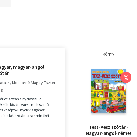
KÖNYV
gyar, magyar-angol
ótár
%
atalin
Mozsárné Magay Eszter
ár célzottan a nyelvtanuló
szült, közép- vagy emelt szintű
 és középfokú nyelvvizsgához
 kötet két szótárt, azaz mindkét
lmazza. Kék cím...
Tesz-Vesz szótár -
Magyar-angol-német