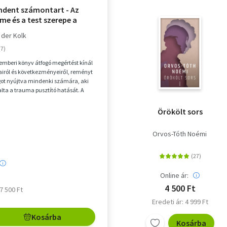
indent számontart - Az
lme és a test szerepe a
eldolgozásban
 der Kolk
emberi könyv átfogó megértést kínál
iról és következményeiről, reményt
got nyújtva mindenki számára, aki
ta a trauma pusztító hatását. A
...
Örökölt sors
Orvos-Tóth Noémi
Online ár:
4 500 Ft
 7 500 Ft
Eredeti ár: 4 999 Ft
Kosárba
Kosárba