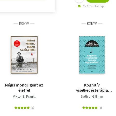
2 - 3 munkanap
KÖNYV
KÖNYV
Mégis mondj igent az
Kognitív
életre!
viselkedésterápia
egyszerűen - 10
Viktor E. Frankl
Seth J. Gillihan
módszer a szorongás,
depresszió, düh, pánik
és az aggódás