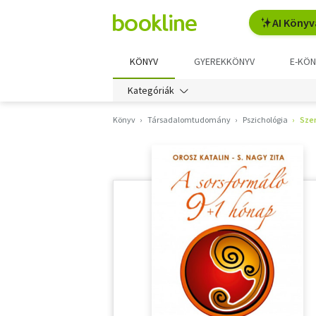
AI Könyv
KÖNYV
GYEREKKÖNYV
E-KÖN
Kategóriák
Könyv
Társadalomtudomány
Pszichológia
Sze