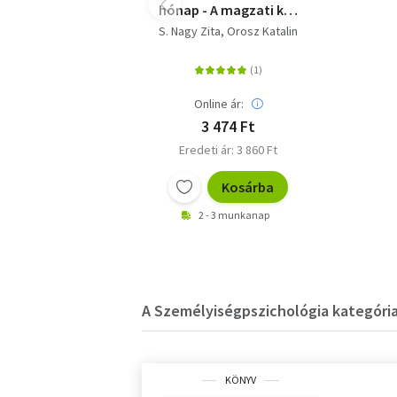
hónap - A magzati kor
és a születés hatása az
S. Nagy Zita
Orosz Katalin
életút alakulására
Online ár:
3 474 Ft
Eredeti ár: 3 860 Ft
Kosárba
2 - 3 munkanap
A Személyiségpszichológia kategória
KÖNYV