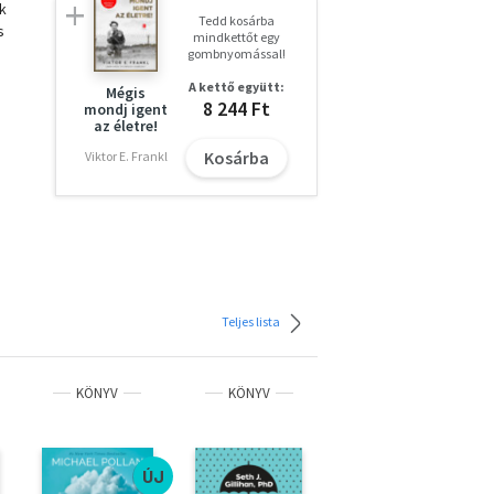
k
Tedd kosárba
s
mindkettőt egy
gombnyomással!
A kettő együtt:
Mégis
8 244 Ft
mondj igent
az életre!
Kosárba
Viktor E. Frankl
lik,
.
éle,
Teljes lista
 az
.
KÖNYV
KÖNYV
KÖNYV
mal
ÚJ