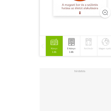
Könyv
E-könyv
Antikvár
Idegen nyel
1 db
1 db