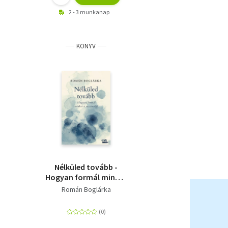
2 - 3 munkanap
KÖNYV
Nélküled tovább -
Hogyan formál minket
a veszteség?
Román Boglárka