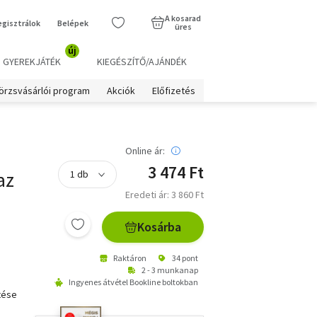
A kosarad
egisztrálok
Belépek
üres
új
GYEREKJÁTÉK
KIEGÉSZÍTŐ/AJÁNDÉK
örzsvásárlói program
Akciók
Előfizetés
Online ár:
3 474 Ft
az
Eredeti ár: 3 860 Ft
Kosárba
Raktáron
34 pont
2 - 3 munkanap
Ingyenes átvétel Bookline boltokban
etése