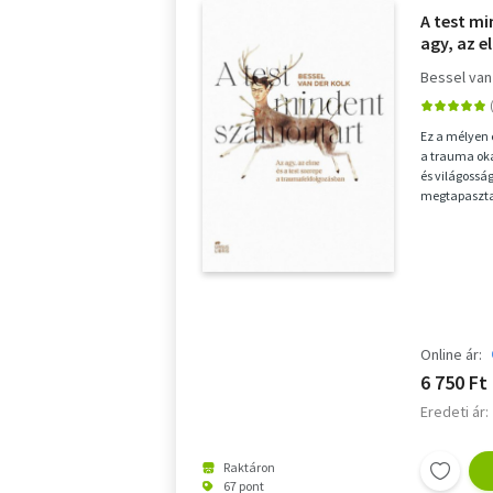
A test m
agy, az e
traumaf
Bessel van
Ez a mélyen 
a trauma oka
és világossá
megtapasztal
trauma korun
Online ár:
6 750 Ft
Eredeti ár:
Raktáron
67 pont