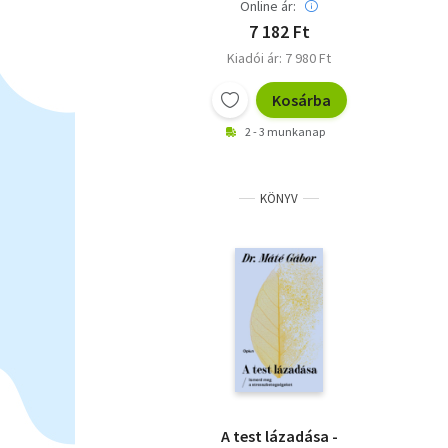
a halálról
Online ár:
7 182 Ft
Kiadói ár: 7 980 Ft
Kosárba
2 - 3 munkanap
KÖNYV
A test lázadása -