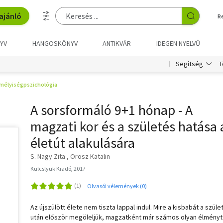
ajánló
R
YV
HANGOSKÖNYV
ANTIKVÁR
IDEGEN NYELVŰ
T
Segítség
mélyiségpszichológia
A sorsformáló 9+1 hónap - A
magzati kor és a születés hatása 
életút alakulására
S. Nagy Zita
Orosz Katalin
Kulcslyuk Kiadó, 2017
Olvasói vélemények (0)
Az újszülött élete nem tiszta lappal indul. Mire a kisbabát a szül
után először megöleljük, magzatként már számos olyan élményt