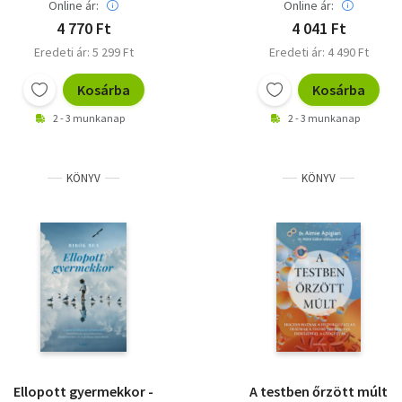
kezelésére
Online ár:
Online ár:
4 770 Ft
4 041 Ft
Eredeti ár: 5 299 Ft
Eredeti ár: 4 490 Ft
Kosárba
Kosárba
2 - 3 munkanap
2 - 3 munkanap
KÖNYV
KÖNYV
Ellopott gyermekkor -
A testben őrzött múlt