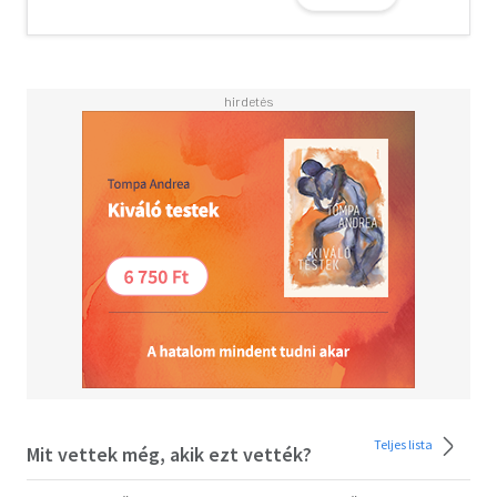
ott a némaság beszél,
ahol elhallgat a némaság,
ott a Teremtő beszél."
Nyolcadik koan
Teljes lista
Mit vettek még, akik ezt vették?