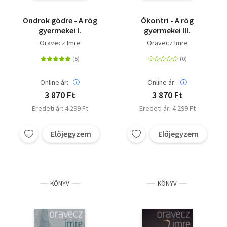
Ondrok gödre - A rög
Ókontri - A rög
gyermekei I.
gyermekei III.
Oravecz Imre
Oravecz Imre
Online ár:
Online ár:
3 870 Ft
3 870 Ft
Eredeti ár: 4 299 Ft
Eredeti ár: 4 299 Ft
Előjegyzem
Előjegyzem
KÖNYV
KÖNYV