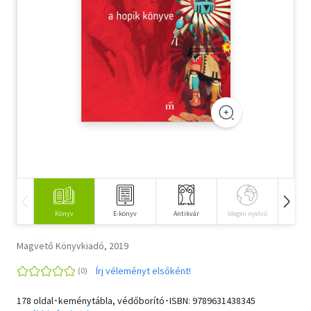
Szótár, nyelvkönyv
Tankönyv, segédkönyv
Társadalomtudomány
Természettudomány
Történelem
Vallás
Könyv
E-könyv
Antikvár
Idegen nyelvű
Hangos
Magvető Könyvkiadó, 2019
Írj véleményt elsőként!
178 oldal･keménytábla, védőborító･ISBN:
9789631438345