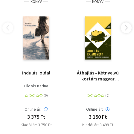
KÖNYV
KÖNYV
Indulási oldal
Áthajlás - Kétnyelvű
kortárs magyar
költészeti antológia
Filotás Karina
Online ár:
Online ár:
3 375 Ft
3 150 Ft
Kiadói ár: 3 750 Ft
Kiadói ár: 3 499 Ft