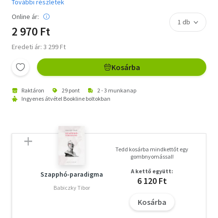
További részletek
Online ár:
2 970 Ft
Eredeti ár: 3 299 Ft
Kosárba
Raktáron
29 pont
2 - 3 munkanap
Ingyenes átvétel Bookline boltokban
Tedd kosárba mindkettőt egy
gombnyomással!
A kettő együtt:
Szapphó-paradigma
6 120 Ft
Babiczky Tibor
Kosárba