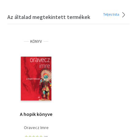
Teljes lista
Az általad megtekintett termékek
KÖNYV
A hopik könyve
Oravecz Imre