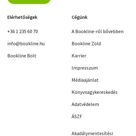
Elérhetőségek
Cégünk
+36 1 235 60 70
A Bookline-ról bővebben
info@bookline.hu
Bookline Zöld
Bookline Bolt
Karrier
Impresszum
Médiaajánlat
Könyvnagykereskedés
Adatvédelem
ÁSZF
Akadálymentesítési