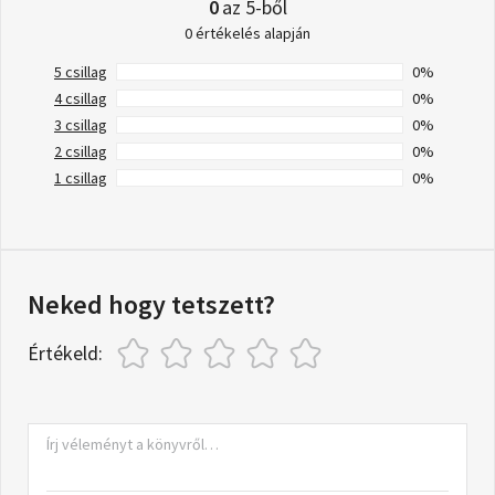
0
az 5-ből
0 értékelés alapján
5 csillag
0%
4 csillag
0%
3 csillag
0%
2 csillag
0%
1 csillag
0%
Neked hogy tetszett?
Értékeld: