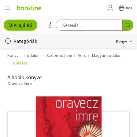
Üres
AI ajánló
Kategóriák
Könyv
Könyv
Irodalom
Szépirodalom
Vers
Magyar irodalom
Életmód, egészség
Kortárs
Erotika
A hopik könyve
Gyermek- és ifjúsági
Oravecz Imre
Hobbi, szabadidő
Irodalom
Művészet
Szakkönyv