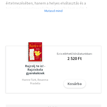
értelmezésében, hanem a helyes elválasztás és a
helyesírás megalapozásában is segítséget nyújt. A
gyerekek a szótagokat könnyebben át tudják tekinteni,
mint az egész szóalakot. Illusztrációkkal tarkított
mesésfüzetünk célja, hogy a kisiskolás gyermekeknek az
olvasás élménnyé váljon, miközben segítséget nyújt
számukra, hogy ne harapják le a szavak végét, és ne
hadarva olvassák a szövegeket.
Ez is elérhető kínálatunkban:
2 520 Ft
Rajzolj te is! -
Rajziskola
gyerekeknek
Hanne Türk, Rosanna
Kosárba
Pradella