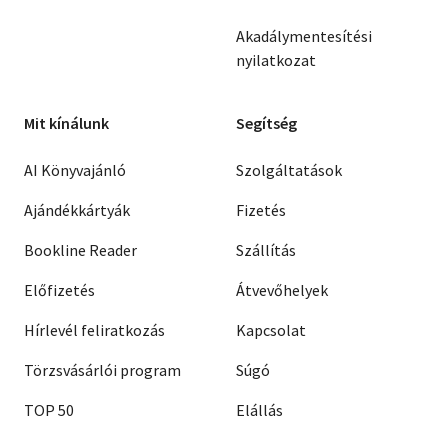
Akadálymentesítési
nyilatkozat
Mit kínálunk
Segítség
AI Könyvajánló
Szolgáltatások
Ajándékkártyák
Fizetés
Bookline Reader
Szállítás
Előfizetés
Átvevőhelyek
Hírlevél feliratkozás
Kapcsolat
Törzsvásárlói program
Súgó
TOP 50
Elállás