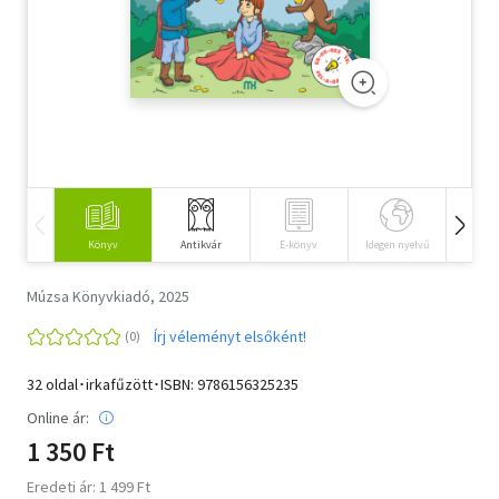
Szótár, nyelvkönyv
Tankönyv, segédkönyv
Társadalomtudomány
Természettudomány
Történelem
Könyv
Antikvár
E-könyv
Idegen nyelvű
Hangos
Vallás
Múzsa Könyvkiadó, 2025
Írj véleményt elsőként!
32 oldal･irkafűzött･ISBN:
9786156325235
Online ár:
1 350 Ft
Eredeti ár: 1 499 Ft