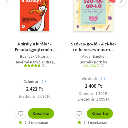
A sirály a király? -
Szó-ta-go-ló - A ci-be-
Feladatgyűjtemény
re-le-ves és más me-
Bosnyák Viktória
sék - Szí-nez-he-tő raj-
Bosnyák Viktória
Madar Emőke
regényéhez
zok-kal
Hevérné Kanyó Andrea
Borbély Borbála
Dudás Győző
Akciós ár:
Online ár:
1 400 Ft
2 421 Ft
Online ár: 1 800 Ft
Eredeti ár: 2 690 Ft
Eredeti ár: 1 999 Ft
Kosárba
Kosárba
2 - 3 munkanap
2 - 3 munkanap