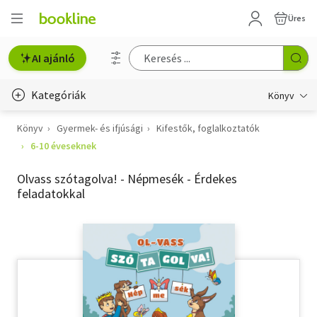
Üres
AI ajánló
Kategóriák
Könyv
Könyv
Gyermek- és ifjúsági
Kifestők, foglalkoztatók
Életmód, egészség
6-10 éveseknek
Erotika
Olvass szótagolva! - Népmesék - Érdekes
Gyermek- és ifjúsági
feladatokkal
Hobbi, szabadidő
Irodalom
Művészet
Szakkönyv