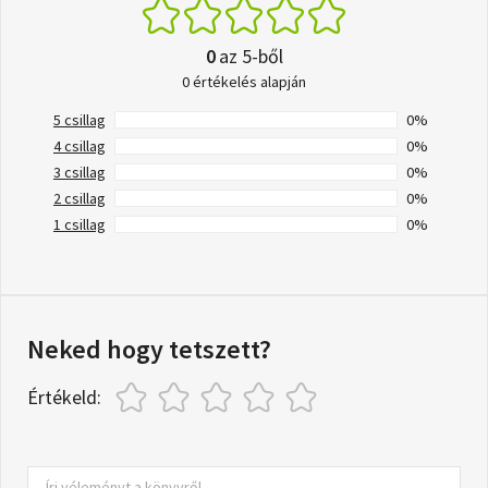
0
az 5-ből
0 értékelés alapján
5 csillag
0%
4 csillag
0%
3 csillag
0%
2 csillag
0%
1 csillag
0%
Neked hogy tetszett?
Értékeld: