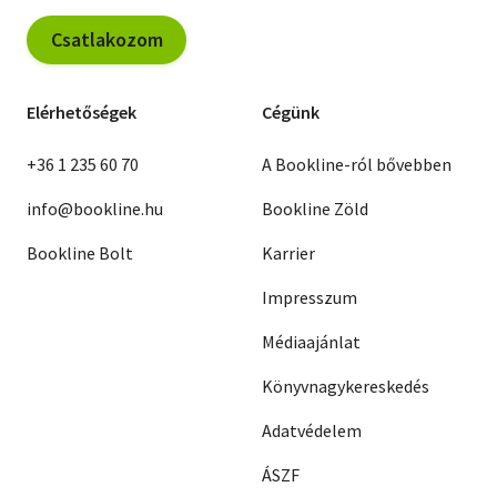
Csatlakozom
Elérhetőségek
Cégünk
+36 1 235 60 70
A Bookline-ról bővebben
info@bookline.hu
Bookline Zöld
Bookline Bolt
Karrier
Impresszum
Médiaajánlat
Könyvnagykereskedés
Adatvédelem
ÁSZF