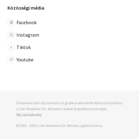
Közösségi média
Facebook
Instagram
Tiktok
Youtube
Oldalaink bármely tartalmi és grafikai elemének felhasználásához
a Libri-Bookline Zrt. előzetes írásbeli engedélye szükséges.
SSL tanúsítvány
© 2001 - 2026, Libri-Bookline Zrt. Minden jog fenntartva.