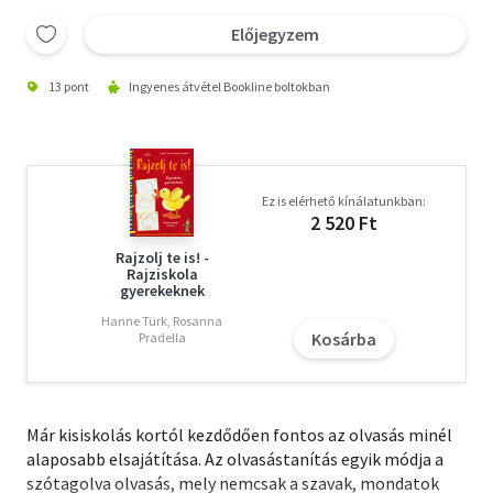
Előjegyzem
13 pont
Ingyenes átvétel Bookline boltokban
Ez is elérhető kínálatunkban:
2 520 Ft
Rajzolj te is! -
Rajziskola
gyerekeknek
Hanne Türk, Rosanna
Kosárba
Pradella
Már kisiskolás kortól kezdődően fontos az olvasás minél
alaposabb elsajátítása. Az olvasástanítás egyik módja a
szótagolva olvasás, mely nemcsak a szavak, mondatok