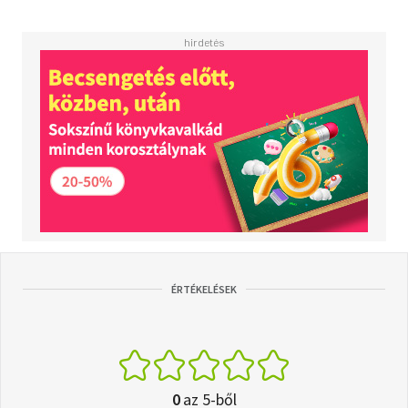
ÉRTÉKELÉSEK
0
az 5-ből