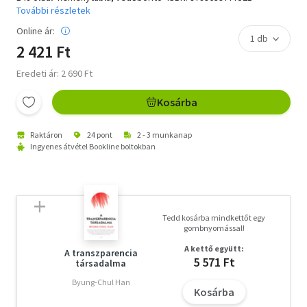
További részletek
Online ár:
2 421 Ft
Eredeti ár: 2 690 Ft
Kosárba
Raktáron
24 pont
2 - 3 munkanap
Ingyenes átvétel Bookline boltokban
Tedd kosárba mindkettőt egy
gombnyomással!
A kettő együtt:
A transzparencia
5 571 Ft
társadalma
Byung-Chul Han
Kosárba