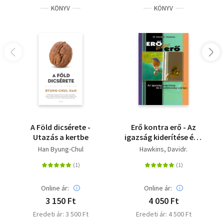
KÖNYV
KÖNYV
A Föld dicsérete -
Erő kontra erő - Az
Utazás a kertbe
igazság kiderítése és a
tudatosság szintjei
Han Byung-Chul
Hawkins, Davidr.
Online ár:
Online ár:
3 150 Ft
4 050 Ft
Eredeti ár: 3 500 Ft
Eredeti ár: 4 500 Ft