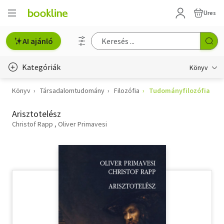
Üres
AI ajánló
Kategóriák
Könyv
Könyv
Társadalomtudomány
Filozófia
Tudományfilozófia
Életmód, egészség
Arisztotelész
Erotika
Christof Rapp
Oliver Primavesi
Gyermek- és ifjúsági
Hobbi, szabadidő
Irodalom
Művészet
Szakkönyv