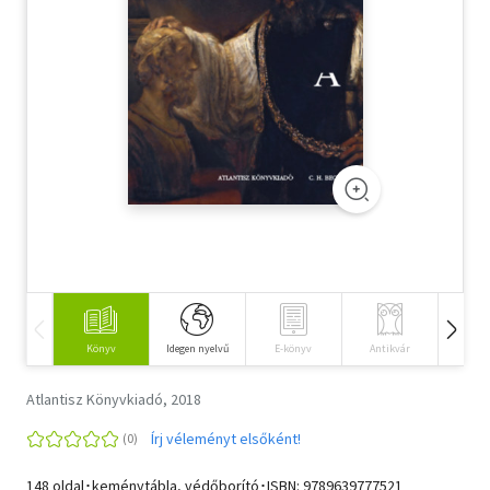
Szótár, nyelvkönyv
Tankönyv, segédkönyv
Társadalomtudomány
Természettudomány
Történelem
Vallás
Könyv
Idegen nyelvű
E-könyv
Antikvár
Hangos
Atlantisz Könyvkiadó, 2018
Írj véleményt elsőként!
148 oldal･keménytábla, védőborító･ISBN:
9789639777521