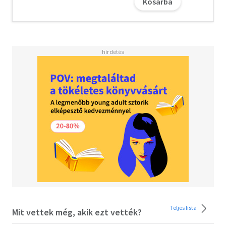
Kosárba
Oliver Primavesi (1961) a görög filológia professzora a
müncheni Ludwig-Maximilian-Universitäten. Elnyerte a
Deutsche Forschungsgemeinschaft Leibniz-díját.
Christof Rapp (1964) ugyanott a filozófia professzora és a
Center for Advanced Studies igazgatója.
Mindketten a Wissenschaftskolleg zu Berlin tagjai voltak.
A preszókratikusok és Arisztotelész neves kutatói.
Teljes lista
Mit vettek még, akik ezt vették?