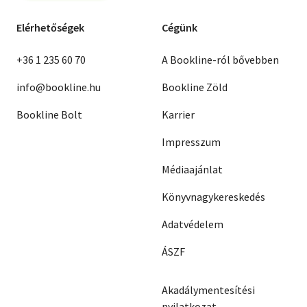
Elérhetőségek
Cégünk
+36 1 235 60 70
A Bookline-ról bővebben
info@bookline.hu
Bookline Zöld
Bookline Bolt
Karrier
Impresszum
Médiaajánlat
Könyvnagykereskedés
Adatvédelem
ÁSZF
Akadálymentesítési
nyilatkozat