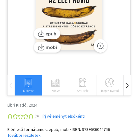
Szótár, nyelvkönyv
Tankönyv, segédkönyv
epub
Társadalomtudomány
mobi
Természettudomány
Történelem
Vallás
E-könyv
Könyv
Antikvár
Idegen nyelvű
Hangos
Libri Kiadó, 2024
Írj véleményt elsőként!
Elérhető formátumok: epub, mobi･ISBN:
9789636044756
További részletek