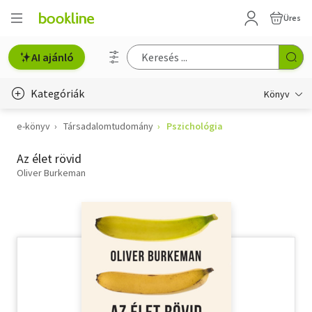
Üres
AI ajánló
Kategóriák
Könyv
e-könyv
Társadalomtudomány
Pszichológia
Életmód, egészség
Az élet rövid
Erotika
Oliver Burkeman
Gyermek- és ifjúsági
Hobbi, szabadidő
Irodalom
Művészet
Szakkönyv