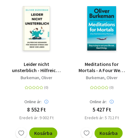
Leider nicht
Meditations for
unsterblich - Hilfreiche
Mortals - A Four Week
Gedanken für weniger
Guide to Doing What
Burkeman, Oliver
Burkeman, Oliver
Stress und mehr vom
Counts
Leben | Sunday-Times-
Bestseller
Online ár:
Online ár:
8 552 Ft
5 427 Ft
Eredeti ár: 9 002 Ft
Eredeti ár: 5 712 Ft
Kosárba
Kosárba