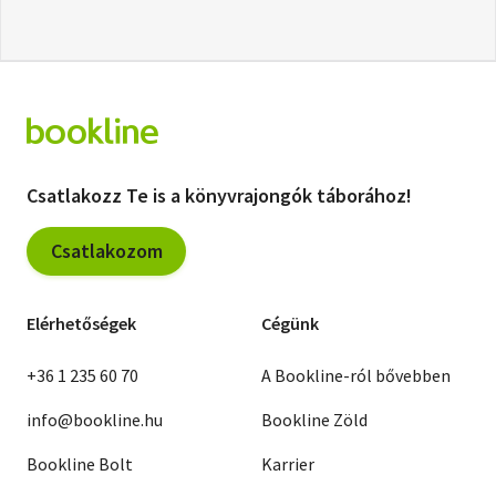
Csatlakozz Te is a könyvrajongók táborához!
Csatlakozom
Elérhetőségek
Cégünk
+36 1 235 60 70
A Bookline-ról bővebben
info@bookline.hu
Bookline Zöld
Bookline Bolt
Karrier