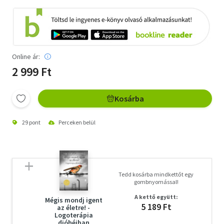
Online ár:
2 999 Ft
Kosárba
29 pont
Perceken belül
Tedd kosárba mindkettőt egy
gombnyomással!
A kettő együtt:
Mégis mondj igent
5 189 Ft
az életre! -
Logoterápia
dióhéjban