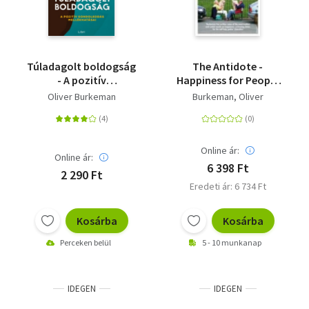
Túladagolt boldogság
The Antidote -
- A pozitív
Happiness for People
gondolkodás
Who Can't Stand
Oliver Burkeman
Burkeman, Oliver
mellékhatásai
Positive Thinking
Online ár:
Online ár:
6 398 Ft
2 290 Ft
Eredeti ár: 6 734 Ft
Kosárba
Kosárba
Perceken belül
5 - 10 munkanap
IDEGEN
IDEGEN