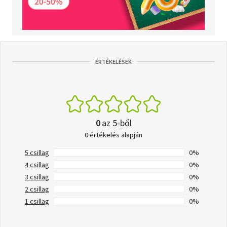
ÉRTÉKELÉSEK
0
az 5-ből
0 értékelés alapján
5 csillag
0%
4 csillag
0%
3 csillag
0%
2 csillag
0%
1 csillag
0%