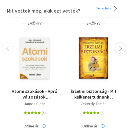
megírt, elgondolkodtató könyv. A modern világ
Teljes lista
megpróbálja elhitetni velünk, hogy halhatatlanok
Mit vettek még, akik ezt vették?
vagyunk - Az élet rövid viszont lerombolja az illúziókat, és
úgy hat ránk, mint egy jéghideg, mégis frissítő zuhany.” -
E-KÖNYV
E-KÖNYV
Naomi Alderman, a Hatalom című könyv szerzője.
A letöltéssel kapcsolatos kérdésekre
itt
találhat választ.
Atomi szokások - Apró
Érzelmi biztonság - Mit
változások,
kell(ene) tudnunk a
kiemelkedő
gyerekekről és
James Clear
Vekerdy Tamás
eredmények
magunkról?
Online ár:
Online ár: