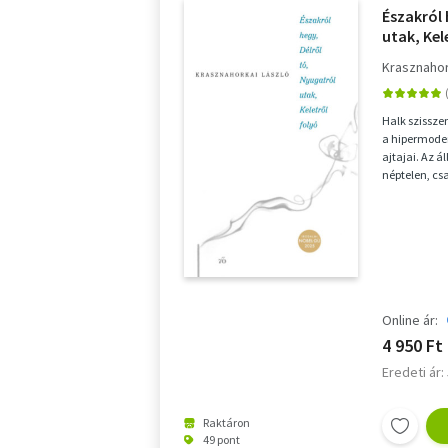
Északról 
utak, Kel
Krasznahor
Halk szissz
a hipermoder
ajtajai. Az á
néptelen, cs
jelzőlá...
Online ár:
4 950 Ft
Eredeti ár:
Raktáron
49 pont