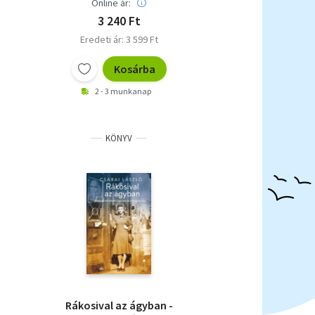
Online ár:
3 240 Ft
Eredeti ár: 3 599 Ft
Kosárba
2 - 3 munkanap
KÖNYV
Rákosival az ágyban -