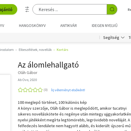
ajánló
R
YV
HANGOSKÖNYV
ANTIKVÁR
IDEGEN NYELVŰ
T
Segítség
 irodalom
Elbeszélések, novellák
Kortárs
Az álomlehallgató
Oláh Gábor
Ab Ovo, 2020
Írj véleményt elsőként!
100 meglepő történet, 100 különös kép
A könyv szerzője, Oláh Gábor is meglepődött, amikor tucatnyi
sikeres novelláskötete és regénye után mintegy ujjgyakorlatkén
nyelvi játékként megírta legtömörebb, legrövidebb novelláját. A
felfedezés lendülete nem hagyott alább, és kiderült: újszerű mű