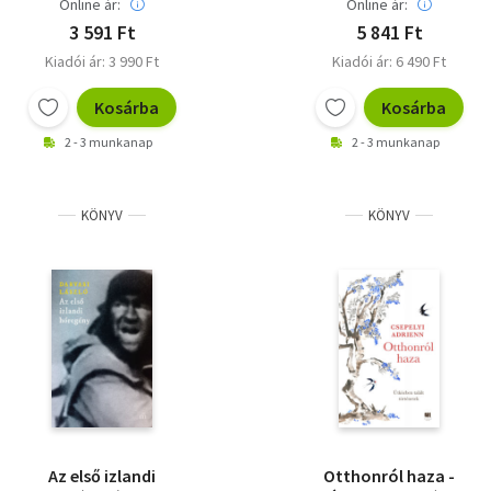
Online ár:
Online ár:
3 591 Ft
5 841 Ft
Kiadói ár: 3 990 Ft
Kiadói ár: 6 490 Ft
Kosárba
Kosárba
2 - 3 munkanap
2 - 3 munkanap
KÖNYV
KÖNYV
Az első izlandi
Otthonról haza -