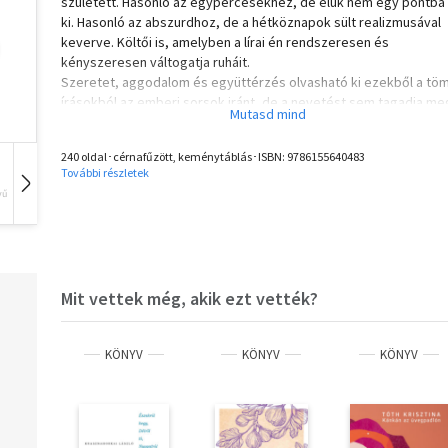
született. Hasonló az egypercesekhez, de élük nem egy pontba 
ki. Hasonló az abszurdhoz, de a hétköznapok sült realizmusával
keverve. Költői is, amelyben a lírai én rendszeresen és
kényszeresen váltogatja ruháit.
Szeretet, aggodalom és együttérzés olvasható ki ezekből a tö
írásokból az emberi sorsok iránt, de a nevetést sem tagadja me
tőlünk, hiszen látjuk, olyan kínzóan mulatságos sokszor az embe
cirkusz, mint Bruegelnél a tengerbe hulló Ikarosz kalimpáló lába.
240 oldal･cérnafűzött, keménytáblás･ISBN:
9786155640483
A kötet minden történetéhez egy-egy megragadott és
További részletek
visszavarázsolható pillanatot rögzítő Oláh Gábor fotó is tartozik.
vű
Hangoskönyv
Film
Zene
Mit vettek még, akik ezt vették?
KÖNYV
KÖNYV
KÖNYV