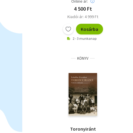
Online ár:
4 500 Ft
Kiadói ár: 4 999 Ft
Kosárba
2 - 3 munkanap
KÖNYV
Toronyiránt