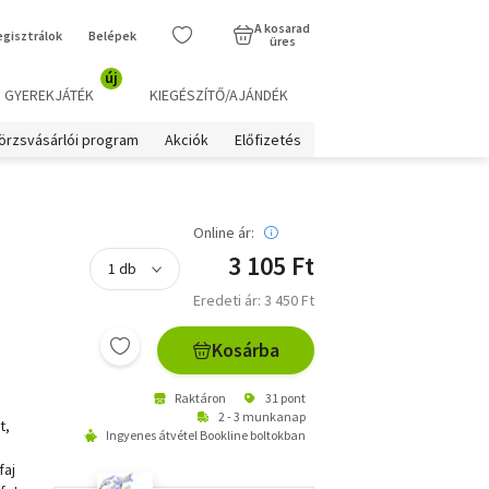
A kosarad
egisztrálok
Belépek
üres
új
GYEREKJÁTÉK
KIEGÉSZÍTŐ/AJÁNDÉK
örzsvásárlói program
Akciók
Előfizetés
Online ár:
3 105 Ft
Eredeti ár: 3 450 Ft
Kosárba
Raktáron
31 pont
2 - 3 munkanap
t,
Ingyenes átvétel Bookline boltokban
faj