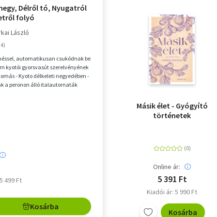
hegy, Délről tó, Nyugatról
etről folyó
kai László
enéssel, automatikusan csukódnak be
n kyotói gyorsvasút szerelvényének
llomás - Kyoto délkeleti negyedében -
ak a peronon álló italautornaták
Másik élet - Gyógyító
történetek
Online ár:
5 391 Ft
 5 499 Ft
Kiadói ár: 5 990 Ft
Kosárba
Kosárba