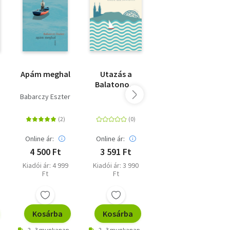
Apám meghal
Utazás a
Nagymamám
Balatonom
magyaráz
körül -
Babarczy Eszter
Csepelyi Adrienn
Irodalmi
palackposta
Online ár:
Online ár:
Online ár:
4 500 Ft
3 591 Ft
5 841 Ft
Kiadói ár: 4 999
Kiadói ár: 3 990
Kiadói ár: 6 490
Ft
Ft
Ft
Kosárba
Kosárba
Kosárba
2 - 3 munkanap
2 - 3 munkanap
2 - 3 munkanap