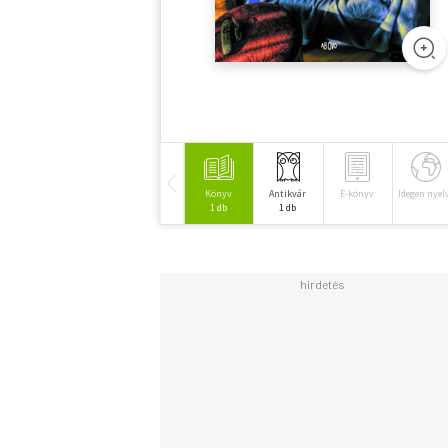
Könyv
Antikvár
E-könyv
Idegen nyel
1 db
1 db