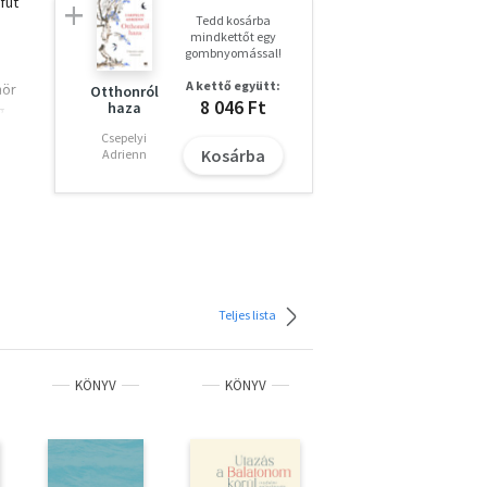
fut
Tedd kosárba
mindkettőt egy
gombnyomással!
A kettő együtt:
mör
Otthonról
8 046 Ft
haza
g
ri
Csepelyi
Kosárba
Adrienn
Teljes lista
KÖNYV
KÖNYV
KÖNYV