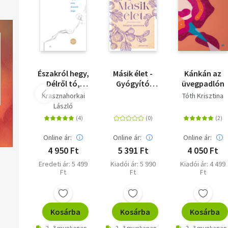
Északról hegy,
Másik élet -
Kánkán az
Délről tó,
Gyógyító
üvegpadlón
Nyugatról
történetek
Krasznahorkai
Tóth Krisztina
utak, Keletről
László
folyó
Online ár:
Online ár:
Online ár:
4 950 Ft
5 391 Ft
4 050 Ft
Eredeti ár: 5 499
Kiadói ár: 5 990
Kiadói ár: 4 499
Ft
Ft
Ft
Kosárba
Kosárba
Kosárba
2 - 3 munkanap
2 - 3 munkanap
2 - 3 munkanap