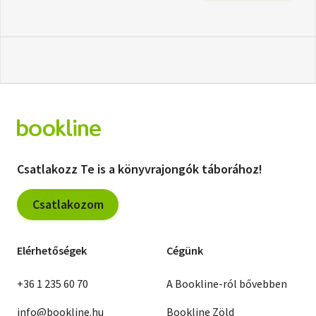
Csatlakozz Te is a könyvrajongók táborához!
Csatlakozom
Elérhetőségek
Cégünk
+36 1 235 60 70
A Bookline-ról bővebben
info@bookline.hu
Bookline Zöld