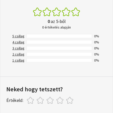
0
az 5-ből
0 értékelés alapján
5 csillag
0%
4 csillag
0%
3 csillag
0%
2 csillag
0%
1 csillag
0%
Neked hogy tetszett?
Értékeld: