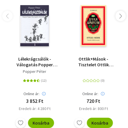
Lélekrágcsálók -
Ottlik+Mások -
Válogatás Popper
Tisztelet Ottlik
Péter legjobb
Gézának
Popper Péter
előadásaiból
Online ár:
Online ár:
3 852 Ft
720 Ft
Eredeti ár: 4 280 Ft
Eredeti ár: 800 Ft
Kosárba
Kosárba