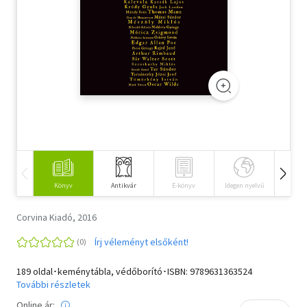
Szótár, nyelvkönyv
Tankönyv, segédkönyv
Társadalomtudomány
Természettudomány
Történelem
Vallás
Könyv
Antikvár
E-könyv
Idegen nyelvű
Hangos
Corvina Kiadó, 2016
Írj véleményt elsőként!
189 oldal･keménytábla, védőborító･ISBN:
9789631363524
További részletek
Online ár: