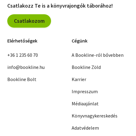
Csatlakozz Te is a könyvrajongók táborához!
Csatlakozom
Elérhetőségek
Cégünk
+36 1 235 60 70
A Bookline-ról bővebben
info@bookline.hu
Bookline Zöld
Bookline Bolt
Karrier
Impresszum
Médiaajánlat
Könyvnagykereskedés
Adatvédelem