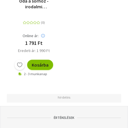
Óda a sörhöz -
irodalmi
sörolvasókönyv
Online ár:
1 791 Ft
Eredeti ár: 1 990 Ft
Kosárba
2 - 3 munkanap
ÉRTÉKELÉSEK