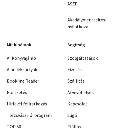
ÁSZF
Akadálymentesítési
nyilatkozat
Mit kínálunk
Segítség
AI Könyvajánló
Szolgáltatások
Ajándékkártyák
Fizetés
Bookline Reader
Szállítás
Előfizetés
Átvevőhelyek
Hírlevél feliratkozás
Kapcsolat
Törzsvásárlói program
Súgó
TOP 50
Elállás