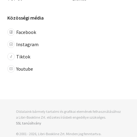
Közösségi média
Facebook
Instagram
Tiktok
Youtube
Oldalaink bármely tartalmi és grafikai elemének felhasználásához
a Libri-Bookline Zrt. előzetes írásbeli engedélye szükséges.
SSL tanúsítvány
© 2001 - 2026, Libri-Bookline Zrt. Minden jog fenntartva.