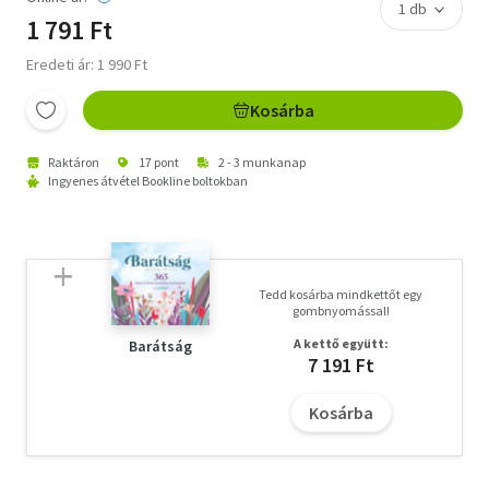
1 791 Ft
Eredeti ár: 1 990 Ft
Kosárba
Raktáron
17 pont
2 - 3 munkanap
Ingyenes átvétel Bookline boltokban
Tedd kosárba mindkettőt egy
gombnyomással!
A kettő együtt:
Barátság
7 191 Ft
Kosárba