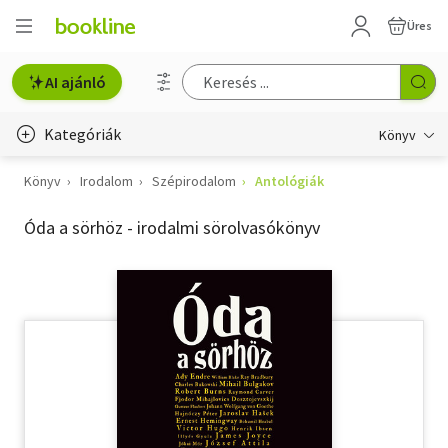
Üres
AI ajánló
Kategóriák
Könyv
Könyv
Irodalom
Szépirodalom
Antológiák
Életmód, egészség
Óda a sörhöz - irodalmi sörolvasókönyv
Erotika
Gyermek- és ifjúsági
Hobbi, szabadidő
Irodalom
Művészet
Szakkönyv