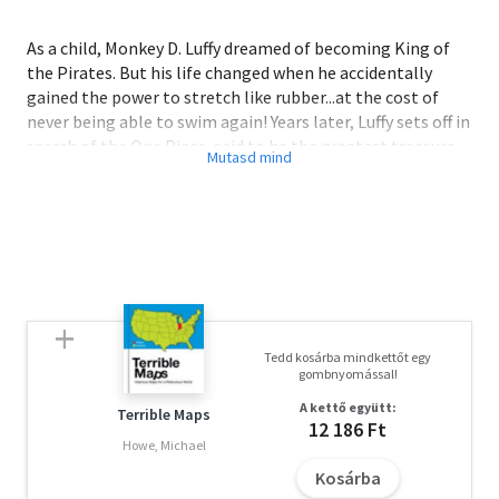
As a child, Monkey D. Luffy dreamed of becoming King of
the Pirates. But his life changed when he accidentally
gained the power to stretch like rubber...at the cost of
never being able to swim again! Years later, Luffy sets off in
search of the One Piece, said to be the greatest treasure
in the world...
With the help of the Giant Pirates, Luffy and crew may be
able to escape Egghead alive, but they'll still have to get
by the seemingly immortal Five Elders. Meanwhile, Dr.
Vegapunk's broadcast may reveal a secret that will shock
the whole world!
Tedd kosárba mindkettőt egy
gombnyomással!
A kettő együtt:
Terrible Maps
12 186 Ft
Howe, Michael
Kosárba