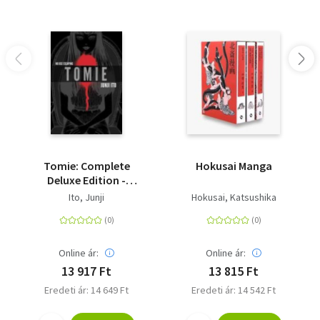
Tomie: Complete
Hokusai Manga
Deluxe Edition -
Complete Deluxe
Ito, Junji
Hokusai, Katsushika
Edition
Online ár:
Online ár:
13 917 Ft
13 815 Ft
Eredeti ár: 14 649 Ft
Eredeti ár: 14 542 Ft