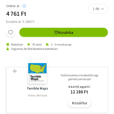
Online ár:
4 761 Ft
Eredeti ár: 5 290 Ft
Kosárba
Raktáron
47 pont
2 - 3 munkanap
Ingyenes átvétel Bookline boltokban
Tedd kosárba mindkettőt egy
gombnyomással!
A kettő együtt:
Terrible Maps
12 186 Ft
Howe, Michael
Kosárba