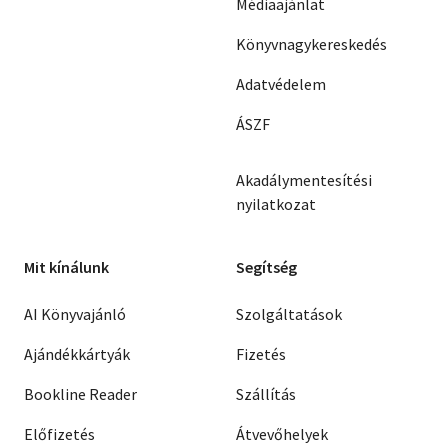
Médiaajánlat
Könyvnagykereskedés
Adatvédelem
ÁSZF
Akadálymentesítési
nyilatkozat
Mit kínálunk
Segítség
AI Könyvajánló
Szolgáltatások
Ajándékkártyák
Fizetés
Bookline Reader
Szállítás
Előfizetés
Átvevőhelyek