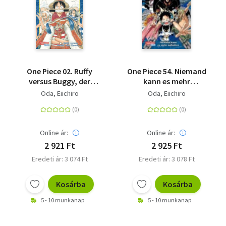
One Piece 02. Ruffy
One Piece 54. Niemand
versus Buggy, der
kann es mehr
Clown - Piraten,
aufhalten
Oda, Eiichiro
Oda, Eiichiro
Abenteuer und der
größte Schatz der
Welt!
Online ár:
Online ár:
2 921 Ft
2 925 Ft
Eredeti ár: 3 074 Ft
Eredeti ár: 3 078 Ft
Kosárba
Kosárba
5 - 10 munkanap
5 - 10 munkanap