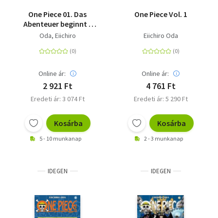
One Piece 01. Das
One Piece Vol. 1
Abenteuer beginnt -
Piraten, Abenteuer
Oda, Eiichiro
Eiichiro Oda
und der größte Schatz
der Welt!
Online ár:
Online ár:
2 921 Ft
4 761 Ft
Eredeti ár: 3 074 Ft
Eredeti ár: 5 290 Ft
Kosárba
Kosárba
5 - 10 munkanap
2 - 3 munkanap
IDEGEN
IDEGEN