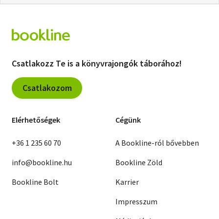
Csatlakozz Te is a könyvrajongók táborához!
Csatlakozom
Elérhetőségek
Cégünk
+36 1 235 60 70
A Bookline-ról bővebben
info@bookline.hu
Bookline Zöld
Bookline Bolt
Karrier
Impresszum