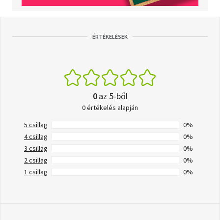
ÉRTÉKELÉSEK
0
az 5-ből
0 értékelés alapján
5 csillag
0%
4 csillag
0%
3 csillag
0%
2 csillag
0%
1 csillag
0%