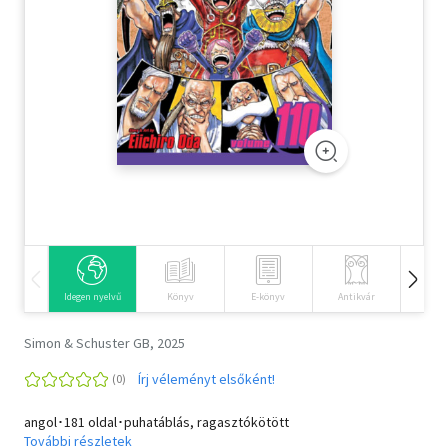
Szótár, nyelvkönyv
Tankönyv, segédkönyv
Társadalomtudomány
Természettudomány
Történelem
Vallás
Idegen nyelvű
Könyv
E-könyv
Antikvár
Hangos
Simon & Schuster GB, 2025
Írj véleményt elsőként!
angol･181 oldal･puhatáblás, ragasztókötött
További részletek