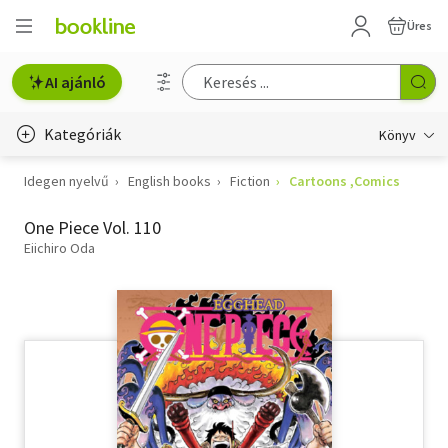
Üres
AI ajánló
Kategóriák
Könyv
Idegen nyelvű
English books
Fiction
Cartoons ,Comics
Életmód, egészség
One Piece Vol. 110
Erotika
Eiichiro Oda
Gyermek- és ifjúsági
Hobbi, szabadidő
Irodalom
Művészet
Szakkönyv