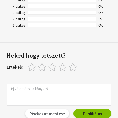
4 csillag
0%
3 csillag
0%
2 csillag
0%
1 csillag
0%
Neked hogy tetszett?
Értékeld:
Piszkozat mentése
Publikálás