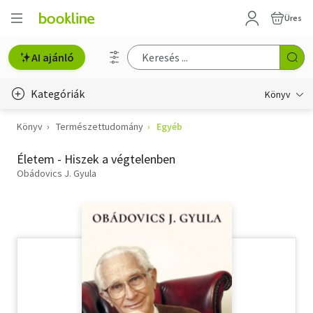
Üres
AI ajánló
Kategóriák
Könyv
Könyv
Természettudomány
Egyéb
Életmód, egészség
Életem - Hiszek a végtelenben
Erotika
Obádovics J. Gyula
Gyermek- és ifjúsági
Hobbi, szabadidő
Irodalom
Művészet
Szakkönyv