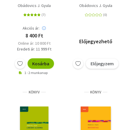
Obádovics J. Gyula
Obádovics J. Gyula
Akciós ár:
8 400 Ft
Előjegyezhető
Online ár: 10 800 Ft
Eredeti ár: 11 999 Ft
Kosárba
Előjegyzem
1 - 2 munkanap
KÖNYV
KÖNYV