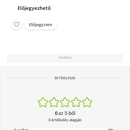
Előjegyezhető
Előjegyzem
ÉRTÉKELÉSEK
0
az 5-ből
0 értékelés alapján
5 csillag
0%