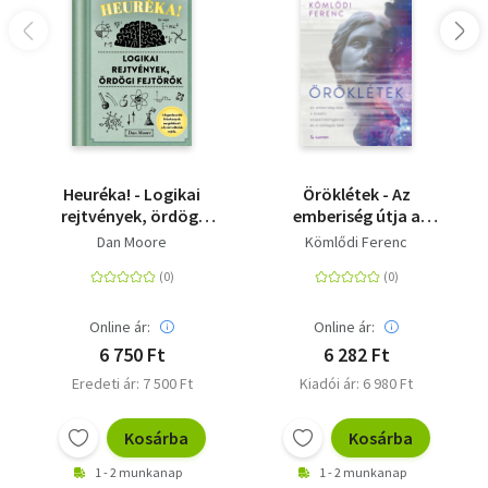
Heuréka! - Logikai
Öröklétek - Az
rejtvények, ördögi
emberiség útja a
fejtörők
kreatív
Dan Moore
Kömlődi Ferenc
szuperintelligencia és
a csillagok felé
Online ár:
Online ár:
6 750 Ft
6 282 Ft
Eredeti ár: 7 500 Ft
Kiadói ár: 6 980 Ft
Kosárba
Kosárba
1 - 2 munkanap
1 - 2 munkanap