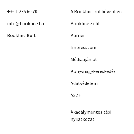
+36 1 235 60 70
A Bookline-ról bővebben
info@bookline.hu
Bookline Zöld
Bookline Bolt
Karrier
Impresszum
Médiaajánlat
Könyvnagykereskedés
Adatvédelem
ÁSZF
Akadálymentesítési
nyilatkozat