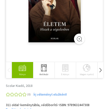
Szótár, nyelvkönyv
Tankönyv, segédkönyv
Társadalomtudomány
Természettudomány
Történelem
Vallás
Könyv
Antikvár
E-könyv
Idegen nyelvű
Hangos
Scolar Kiadó, 2018
Írj véleményt elsőként!
311 oldal･keménytábla, védőborító･ISBN:
9789632447308