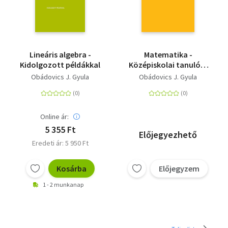
Lineáris algebra -
Matematika -
Kidolgozott példákkal
Középiskolai tanulók,
főiskolai és egyetemi
Obádovics J. Gyula
Obádovics J. Gyula
hallgatók,valamint
műszaki és gazdasági
szakemberek
számára, gyakorlati
Online ár:
alkalmazásokkal
5 355 Ft
Előjegyezhető
Eredeti ár: 5 950 Ft
Kosárba
Előjegyzem
1 - 2 munkanap