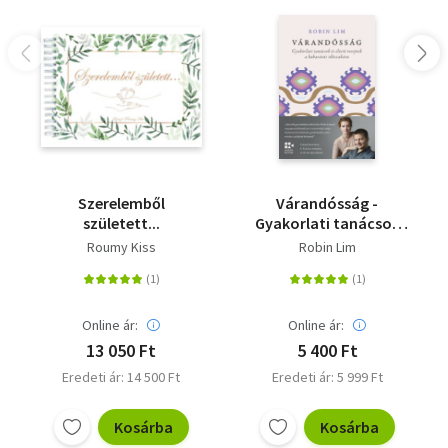
Szerelemből
Várandósság -
született...
Gyakorlati tanácsok
és éltető receptek a
Roumy Kiss
Robin Lim
babavárás időszakára
Online ár:
Online ár:
13 050 Ft
5 400 Ft
Eredeti ár: 14 500 Ft
Eredeti ár: 5 999 Ft
Kosárba
Kosárba