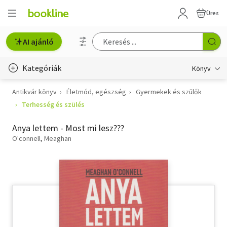
Üres
AI ajánló
Kategóriák
Könyv
Antikvár könyv
Életmód, egészség
Gyermekek és szülők
Életmód, egészség
Terhesség és szülés
Erotika
Anya lettem - Most mi lesz???
Gyermek- és ifjúsági
O'connell, Meaghan
Hobbi, szabadidő
Irodalom
Művészet
Szakkönyv