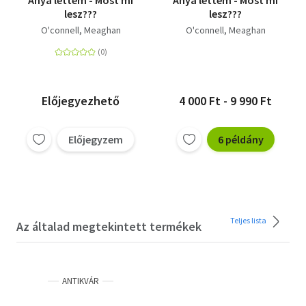
lesz???
lesz???
O'connell, Meaghan
O'connell, Meaghan
Előjegyezhető
4 000 Ft - 9 990 Ft
Előjegyzem
6 példány
Teljes lista
Az általad megtekintett termékek
ANTIKVÁR