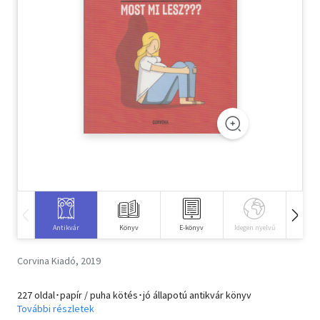
Szótár, nyelvkönyv
Tankönyv, segédkönyv
Társadalomtudomány
Természettudomány
Történelem
Vallás
Antikvár
Könyv
E-könyv
Idegen nyelvű
Hangos
Corvina Kiadó, 2019
227 oldal･papír / puha kötés･jó állapotú antikvár könyv
További részletek