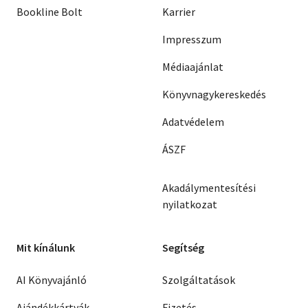
Bookline Bolt
Karrier
Impresszum
Médiaajánlat
Könyvnagykereskedés
Adatvédelem
ÁSZF
Akadálymentesítési
nyilatkozat
Mit kínálunk
Segítség
AI Könyvajánló
Szolgáltatások
Ajándékkártyák
Fizetés