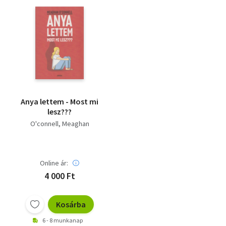
Anya lettem - Most mi
lesz???
O'connell, Meaghan
Online ár:
4 000 Ft
Kosárba
6 - 8 munkanap