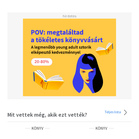
magazinban, a The Awlban és a Longreadsben is, ahol
jelenleg dolgozik. Korábban kolumnista volt a The Cutnál,
társszerkesztő a The Billfordnál valamit a Tumblr és a
Kickstarter tech start-upok munkatársaként is dolgozott.
Az Anya lettem - MOST MI LESZ??? az első könyve.
Családjával az oregoni Portlandben él.
Teljes lista
Mit vettek még, akik ezt vették?
KÖNYV
KÖNYV