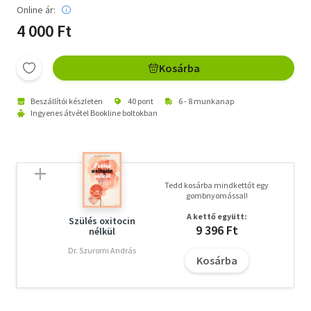
Online ár:
4 000 Ft
Kosárba
Beszállítói készleten
40 pont
6 - 8 munkanap
Ingyenes átvétel Bookline boltokban
Tedd kosárba mindkettőt egy
gombnyomással!
A kettő együtt:
Szülés oxitocin
9 396 Ft
nélkül
Dr. Szuromi András
Kosárba