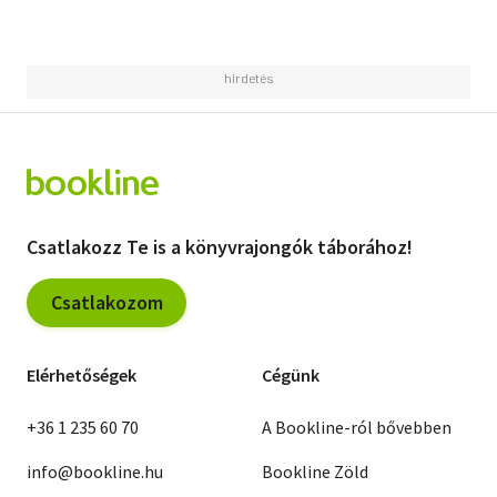
Csatlakozz Te is a könyvrajongók táborához!
Csatlakozom
Elérhetőségek
Cégünk
+36 1 235 60 70
A Bookline-ról bővebben
info@bookline.hu
Bookline Zöld