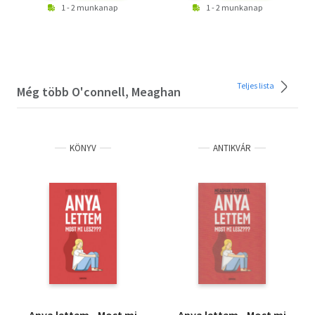
1 - 2 munkanap
1 - 2 munkanap
Teljes lista
Még több O'connell, Meaghan
KÖNYV
ANTIKVÁR
Anya lettem - Most mi
Anya lettem - Most mi