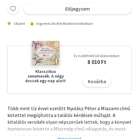
Előjegyzem
18 pont
Ingyenes átvétel Bookline boltokban
Ez is elérhető kínálatunkban:
8 010 Ft
Klasszikus
zenemesék: A négy
évszak egy nap alatt
Kosárba
Több mint tíz évvel ezelőtt Nyulász Péter a Miazami című
kötettel megújította a találós kérdések műfaját. A
kitalálós versikék olyan népszerűek lettek, hogy a könyvet
hamarosan követte a Miazmég című válogatás, és most
az óvodás korú közönség örömére elkészült a harmadik