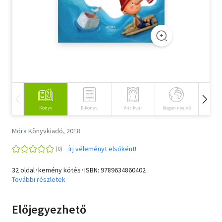
Szótár, nyelvkönyv
Tankönyv, segédkönyv
Társadalomtudomány
Természettudomány
Történelem
Könyv
E-könyv
Antikvár
Idegen nyelvű
Hangos
Vallás
Móra Könyvkiadó, 2018
Írj véleményt elsőként!
32 oldal･kemény kötés･ISBN:
9789634860402
További részletek
Előjegyezhető