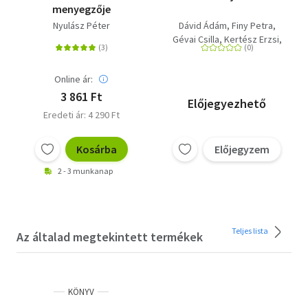
menyegzője
Nyulász Péter
Dávid Ádám
Finy Petra
Gévai Csilla
Kertész Erzsi
Majoros Nóra
Mészöly Ágnes
Online ár:
Miklya Anna
Nyulász Péter
3 861 Ft
Előjegyezhető
Eredeti ár: 4 290 Ft
Kosárba
Előjegyzem
2 - 3 munkanap
Teljes lista
Az általad megtekintett termékek
KÖNYV