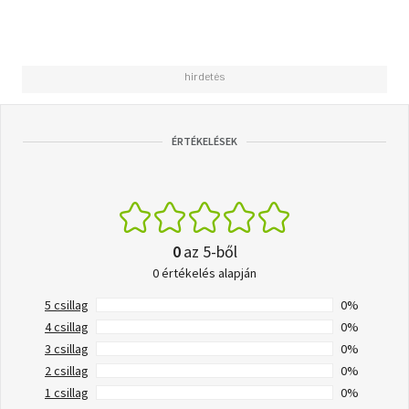
ÉRTÉKELÉSEK
0
az 5-ből
0 értékelés alapján
5 csillag
0%
4 csillag
0%
3 csillag
0%
2 csillag
0%
1 csillag
0%