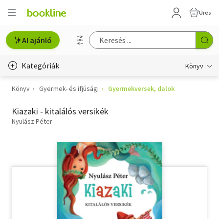
Üres
AI ajánló
Kategóriák
Könyv
Könyv
Gyermek- és ifjúsági
Gyermekversek, dalok
Életmód, egészség
Kiazaki - kitalálós versikék
Erotika
Nyulász Péter
Gyermek- és ifjúsági
Hobbi, szabadidő
Irodalom
Művészet
Szakkönyv