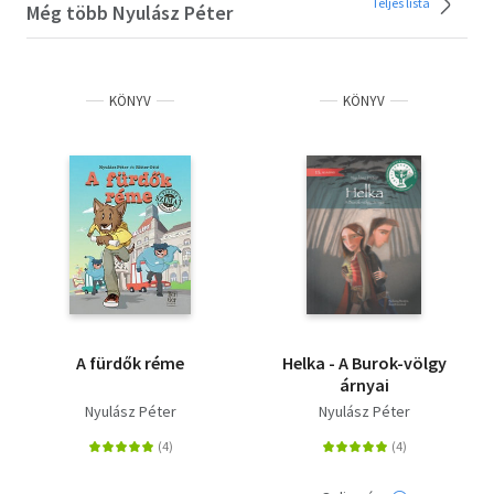
Teljes lista
Még több Nyulász Péter
KÖNYV
KÖNYV
A fürdők réme
Helka - A Burok-völgy
árnyai
Nyulász Péter
Nyulász Péter