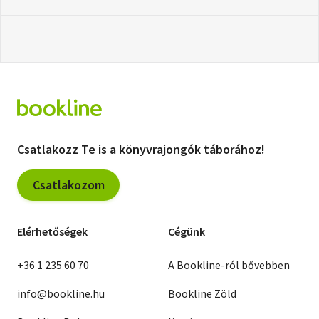
Csatlakozz Te is a könyvrajongók táborához!
Csatlakozom
Elérhetőségek
Cégünk
+36 1 235 60 70
A Bookline-ról bővebben
info@bookline.hu
Bookline Zöld