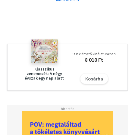
rész is, a Kiazaki. A szerző ezúttal népszerű
foglalkozásokat és legendás mesealakokat verselt meg a
tőle megszokott humorral és könnyedséggel. Az
illusztrációkat, akárcsak a korábbi két kötet esetében,
most is Szalma Edit készítette.
Ez is elérhető kínálatunkban:
8 010 Ft
Klasszikus
zenemesék: A négy
évszak egy nap alatt
Kosárba