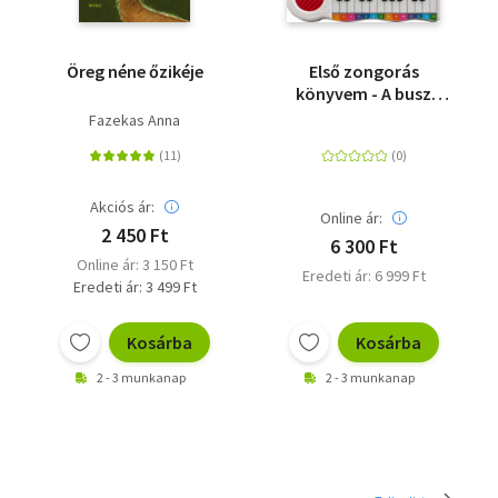
Öreg néne őzikéje
Első zongorás
könyvem - A busz
kereke
Fazekas Anna
Akciós ár:
Online ár:
2 450 Ft
6 300 Ft
Online ár: 3 150 Ft
Eredeti ár: 6 999 Ft
Eredeti ár: 3 499 Ft
Kosárba
Kosárba
2 - 3 munkanap
2 - 3 munkanap