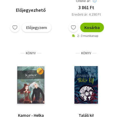
Online ár:
3 861 Ft
Előjegyezhető
Eredeti ár: 4 290 Ft
Előjegyzem
Kosárba
2 - 3 munkanap
KÖNYV
KÖNYV
Kamor - Helka
Találj ki!