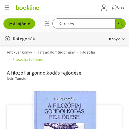
Üres
AI ajánló
Kategóriák
Könyv
Antikvár könyv
Társadalomtudomány
Filozófia
Életmód, egészség
Filozófiatörténet
Erotika
A filozófiai gondolkodás fejlődése
Gyermek- és ifjúsági
Nyíri Tamás
Hobbi, szabadidő
Irodalom
Művészet
Szakkönyv