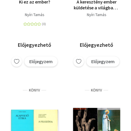
Ki ez az ember?
A keresztény ember
küldetése a világban +
Ki ez az "ember"? (2
Nyíri Tamás
Nyíri Tamás
db)
Előjegyezhető
Előjegyezhető
Előjegyzem
Előjegyzem
KÖNYV
KÖNYV