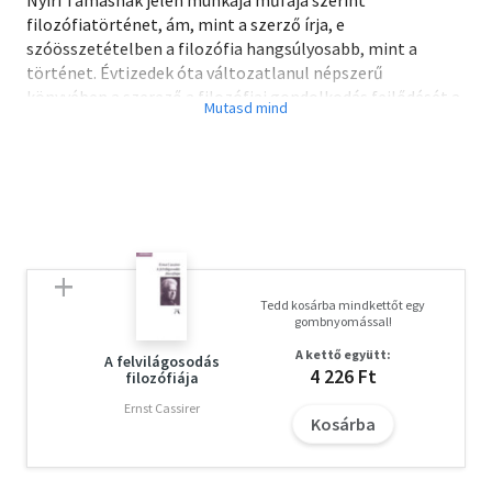
filozófiatörténet, ám, mint a szerző írja, e
szóösszetételben a filozófia hangsúlyosabb, mint a
történet. Évtizedek óta változatlanul népszerű
könyvében a szerező a filozófiai gondolkodás fejlődését a
transzcendentális módszer segítségével mutatja be. A
kötet jól használható tankönyvként - ahogy több helyütt
használják is - a filozófiatörténet egyetemi és főiskolai
szintű oktatásához, valamint kézikönyvként a
szakemberek és a bölcselet iránt érdeklődő olvasók
számára.
Tedd kosárba mindkettőt egy
gombnyomással!
A kettő együtt:
A felvilágosodás
4 226 Ft
filozófiája
Ernst Cassirer
Kosárba