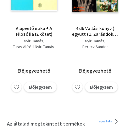
Alapvető etika + A
4 db Vallási könyv (
Filozófia (2 kötet)
együtt ) 1. Zarándokok
könyve, 2. Az ember a
Nyíri Tamás
Nyíri Tamás
világban, 3. Az élet
Turay Alfréd-Nyíri Tamás-
Berecz Sándor
könyve , 4. II. János Pál
Bolberitz Pál
Ausztriában
Előjegyezhető
Előjegyezhető
Előjegyzem
Előjegyzem
Teljes lista
Az általad megtekintett termékek