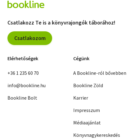
Csatlakozz Te is a könyvrajongók táborához!
Csatlakozom
Elérhetőségek
Cégünk
+36 1 235 60 70
A Bookline-ról bővebben
info@bookline.hu
Bookline Zöld
Bookline Bolt
Karrier
Impresszum
Médiaajánlat
Könyvnagykereskedés