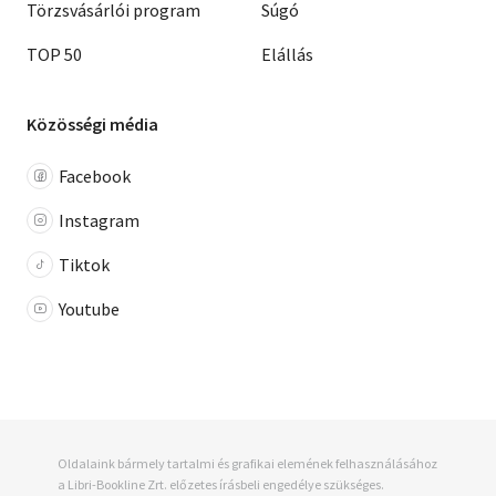
Törzsvásárlói program
Súgó
TOP 50
Elállás
Közösségi média
Facebook
Instagram
Tiktok
Youtube
Oldalaink bármely tartalmi és grafikai elemének felhasználásához
a Libri-Bookline Zrt. előzetes írásbeli engedélye szükséges.