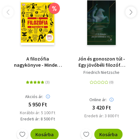
%
A filozófia
Jón és gonoszon túl -
nagykönyve - Minden,
Egy jövőbéli filozófia
amit tudni érdemes
előjátéka
Friedrich Nietzsche
Akciós ár:
Online ár:
5 950 Ft
3 420 Ft
Korábbi ár: 5 100 Ft
Eredeti ár: 3 800 Ft
Eredeti ár: 8 500 Ft
Kosárba
Kosárba