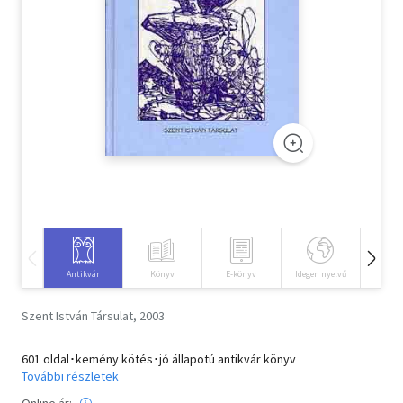
Szótár, nyelvkönyv
Tankönyv, segédkönyv
Társadalomtudomány
Természettudomány
Történelem
Vallás
Antikvár
Könyv
E-könyv
Idegen nyelvű
Hangos
Szent István Társulat, 2003
601 oldal･kemény kötés･jó állapotú antikvár könyv
További részletek
Online ár: