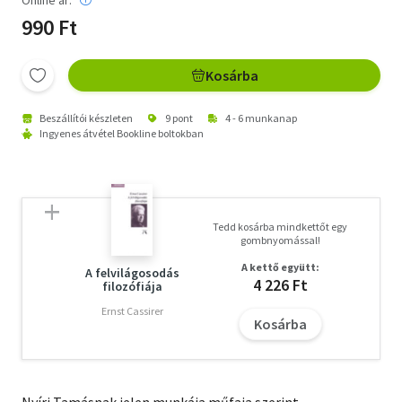
990 Ft
Kosárba
Beszállítói készleten
9 pont
4 - 6 munkanap
Ingyenes átvétel Bookline boltokban
Tedd kosárba mindkettőt egy
gombnyomással!
A kettő együtt:
A felvilágosodás
4 226 Ft
filozófiája
Ernst Cassirer
Kosárba
Nyíri Tamásnak jelen munkája műfaja szerint