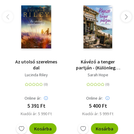
Az utolsó szerelmes
Kávézó a tenger
dal
partján - (Különleges
kiadás)
Lucinda Riley
Sarah Hope
Online ár:
Online ár:
5 391 Ft
5 400 Ft
Kiadói ár: 5 990 Ft
Kiadói ár: 5 999 Ft
Kosárba
Kosárba