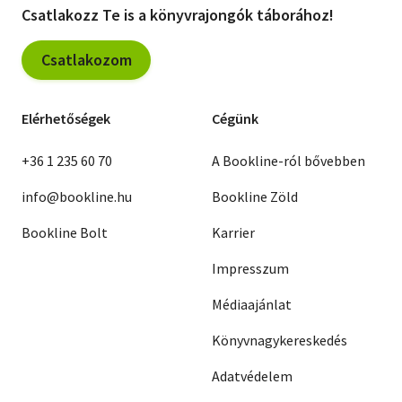
Csatlakozz Te is a könyvrajongók táborához!
Csatlakozom
Elérhetőségek
Cégünk
+36 1 235 60 70
A Bookline-ról bővebben
info@bookline.hu
Bookline Zöld
Bookline Bolt
Karrier
Impresszum
Médiaajánlat
Könyvnagykereskedés
Adatvédelem