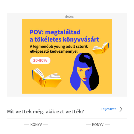
fiúval. Fin azóta a világot járja, boszorkányként és
emberként próbálja kitalálni, hogyan szabadulhatna meg
a jeltől. Ő nem Cabhan vérének érzi magát, hanem Branna
köréhez tartozónak.
Amikor eljön az idő, és a három Sötét boszorkány a végső
leszámolásra készül, Fin visszatér Írországba, hogy
mellettük harcoljon. Nehéz legyőznie Branna
gyanakvását, és sokáig nem tudja elnyerni a bizalmát. Az
első két csatát nem tudták megnyerni, de most rájöttek,
hogy egy démonnal van dolguk, és különleges mágiára
lesz szükségük. Közösen dolgozzák ki a tervet, és Branna
többször is meggyőződik Fin hűségéről. A szenvedély és a
szerelem még mindig lángol közöttük, mégis úgy vélik,
hogy számukra nem létezik közös jövő.
Vajon a szerelem, vagy az örökség és a származás dönti el
a sorsukat?
Teljes lista
Mit vettek még, akik ezt vették?
Olvasd el mások véleményét is!
KÖNYV
KÖNYV