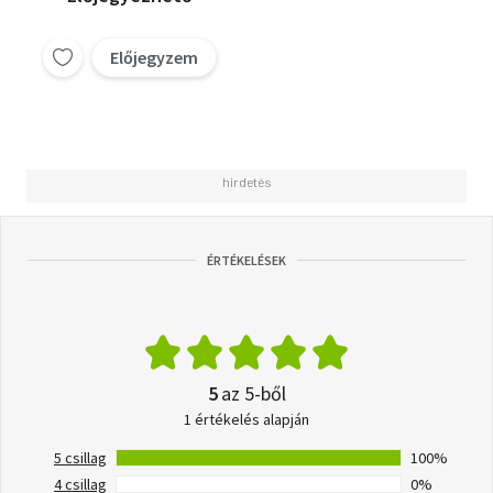
Előjegyzem
ÉRTÉKELÉSEK
5
az 5-ből
1 értékelés alapján
5 csillag
100%
4 csillag
0%