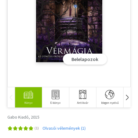
Szótár, nyelvkönyv
Tankönyv, segédkönyv
Társadalomtudomány
Természettudomány
Belelapozok
Történelem
Vallás
Könyv
E-könyv
Antikvár
Idegen nyelvű
Hangos
Gabo Kiadó, 2015
Olvasói vélemények (1)