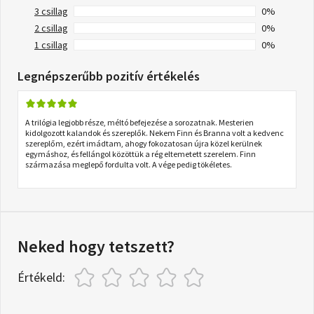
3 csillag
0%
2 csillag
0%
1 csillag
0%
Legnépszerűbb pozitív értékelés
A trilógia legjobb része, méltó befejezése a sorozatnak. Mesterien
kidolgozott kalandok és szereplők. Nekem Finn és Branna volt a kedvenc
szereplőm, ezért imádtam, ahogy fokozatosan újra közel kerülnek
egymáshoz, és fellángol közöttük a rég eltemetett szerelem. Finn
származása meglepő fordulta volt. A vége pedig tökéletes.
Neked hogy tetszett?
Értékeld: