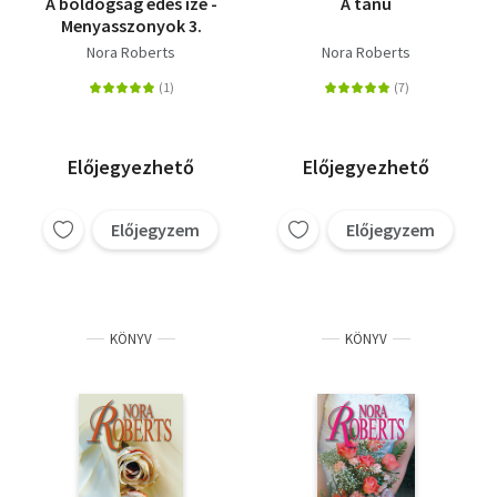
A boldogság édes íze -
A tanú
Menyasszonyok 3.
Nora Roberts
Nora Roberts
Előjegyezhető
Előjegyezhető
Előjegyzem
Előjegyzem
KÖNYV
KÖNYV