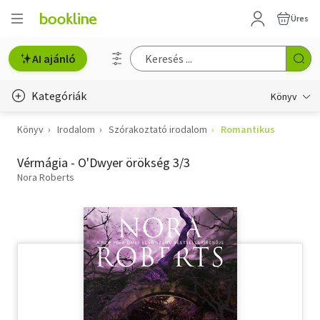
Üres
AI ajánló
Kategóriák
Könyv
Könyv
Irodalom
Szórakoztató irodalom
Romantikus
Életmód, egészség
Vérmágia - O'Dwyer örökség 3/3
Erotika
Nora Roberts
Gyermek- és ifjúsági
Hobbi, szabadidő
Irodalom
Művészet
Szakkönyv