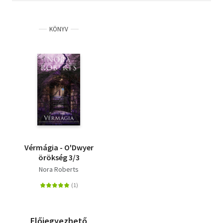
KÖNYV
Vérmágia - O'Dwyer
örökség 3/3
Nora Roberts
Előjegyezhető