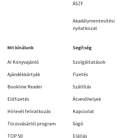
ÁSZF
Akadálymentesítési
nyilatkozat
Mit kínálunk
Segítség
AI Könyvajánló
Szolgáltatások
Ajándékkártyák
Fizetés
Bookline Reader
Szállítás
Előfizetés
Átvevőhelyek
Hírlevél feliratkozás
Kapcsolat
Törzsvásárlói program
Súgó
TOP 50
Elállás