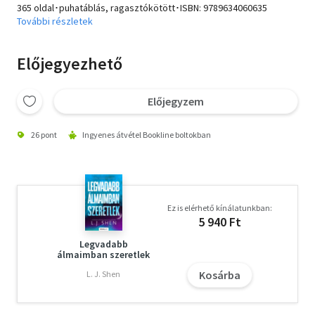
365 oldal･puhatáblás, ragasztókötött･ISBN:
9789634060635
További részletek
Előjegyezhető
Előjegyzem
26 pont
Ingyenes átvétel Bookline boltokban
Ez is elérhető kínálatunkban:
5 940 Ft
Legvadabb
álmaimban szeretlek
Kosárba
L. J. Shen