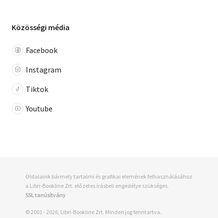
Közösségi média
Facebook
Instagram
Tiktok
Youtube
Oldalaink bármely tartalmi és grafikai elemének felhasználásához
a Libri-Bookline Zrt. előzetes írásbeli engedélye szükséges.
SSL tanúsítvány
© 2001 - 2026, Libri-Bookline Zrt. Minden jog fenntartva.