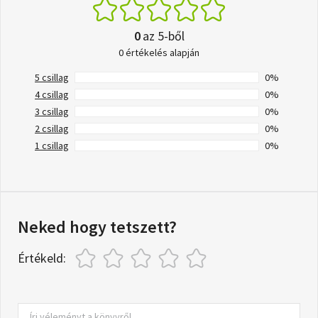
0
az 5-ből
0 értékelés alapján
5 csillag
0%
4 csillag
0%
3 csillag
0%
2 csillag
0%
1 csillag
0%
Neked hogy tetszett?
Értékeld: