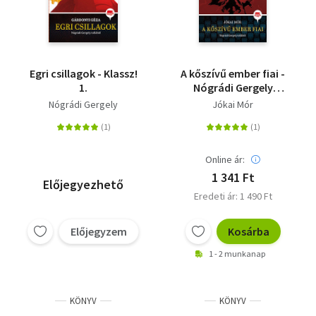
Egri csillagok - Klassz!
A kőszívű ember fiai -
1.
Nógrádi Gergely
tollából - Klassz! 1.
Nógrádi Gergely
Jókai Mór
Online ár:
1 341 Ft
Előjegyezhető
Eredeti ár: 1 490 Ft
Előjegyzem
Kosárba
1 - 2 munkanap
KÖNYV
KÖNYV