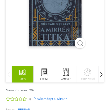
Szótár, nyelvkönyv
Tankönyv, segédkönyv
Társadalomtudomány
Természettudomány
Történelem
Vallás
Könyv
E-könyv
Antikvár
Idegen nyelvű
Hangos
Menő Könyvek, 2021
Írj véleményt elsőként!
BRUNAR
Sorozat: