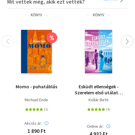
Mit vettek még, akik ezt vették?
KÖNYV
KÖNYV
%
Momo - puhatáblás
Esküdt ellenségek -
Szerelem első utálatra
1. - (Különleges kiadás)
Michael Ende
Kollár Betti
Akciós ár:
Online ár:
1 890 Ft
4 932 Ft