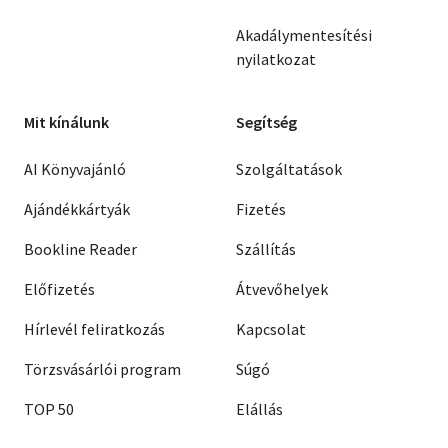
Akadálymentesítési
nyilatkozat
Mit kínálunk
Segítség
AI Könyvajánló
Szolgáltatások
Ajándékkártyák
Fizetés
Bookline Reader
Szállítás
Előfizetés
Átvevőhelyek
Hírlevél feliratkozás
Kapcsolat
Törzsvásárlói program
Súgó
TOP 50
Elállás