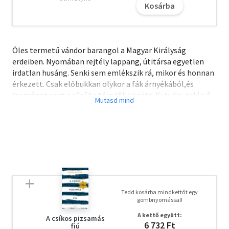
Kosárba
Öles termetű vándor barangol a Magyar Királyság
erdeiben. Nyomában rejtély lappang, útitársa egyetlen
irdatlan husáng. Senki sem emlékszik rá, mikor és honnan
érkezett. Csak előbukkan olykor a fák árnyékából,és
igazságot oszt a sűrűbe tévedők között. Ki tudja, talán ő
is a jövőlátó tükröt, az ősi Mirrént oltalmazza a sötét
erőktől. Brunar története nyolcszáz esztendővel röpíti
vissza az időben az olvasót. Varázserejű hősök és túlvilági
lények járják a Pilis bérceit, titokzatos,törpenövésű
szerzetek vonulnak hadba a Mirrén védelmében.
Mindeközben Fehérváron András herceg német asszonya,
Gertrúd ördögi tervet forral a gyermekkirály ellen. Férje
fején kívánja látni a koronát, s ezért bármilyen gazságra
Tedd kosárba mindkettőt egy
képes.Ám színre lép az erényes és tiszta szívű Bánk bán,
gombnyomással!
aki a hazaszeretet örök szimbóluma a magyarság
A kettő együtt:
számára... A közelmúltban A Magyar Kultúra és Művészet
A csíkos pizsamás
6 732 Ft
fiú