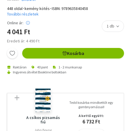
448 oldal･kemény kötés･ISBN:
9789635840458
További részletek
Online ár:
4 041 Ft
Eredeti ár: 4 490 Ft
Kosárba
Raktáron
40 pont
1 - 2 munkanap
Ingyenes átvétel Bookline boltokban
Tedd kosárba mindkettőt egy
gombnyomással!
A kettő együtt:
A csíkos pizsamás
6 732 Ft
fiú
John Boyne