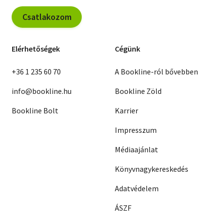
Csatlakozom
Elérhetőségek
Cégünk
+36 1 235 60 70
A Bookline-ról bővebben
info@bookline.hu
Bookline Zöld
Bookline Bolt
Karrier
Impresszum
Médiaajánlat
Könyvnagykereskedés
Adatvédelem
ÁSZF