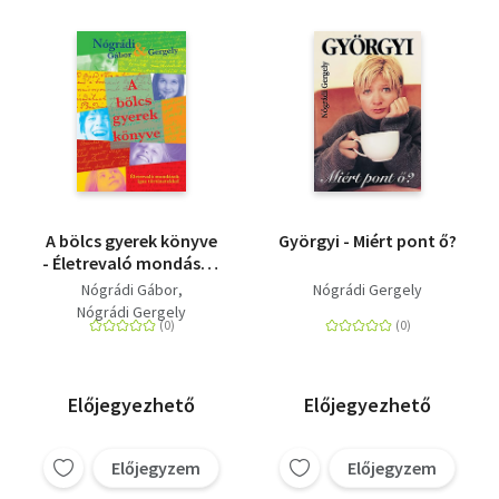
A bölcs gyerek könyve
Györgyi - Miért pont ő?
- Életrevaló mondások
igaz történetekkel
Nógrádi Gábor
Nógrádi Gergely
Nógrádi Gergely
Előjegyezhető
Előjegyezhető
Előjegyzem
Előjegyzem