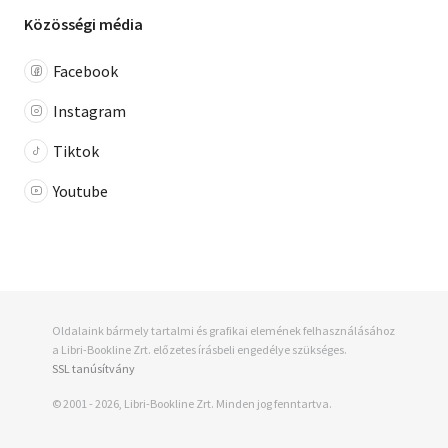
Közösségi média
Facebook
Instagram
Tiktok
Youtube
Oldalaink bármely tartalmi és grafikai elemének felhasználásához
a Libri-Bookline Zrt. előzetes írásbeli engedélye szükséges.
SSL tanúsítvány
© 2001 - 2026, Libri-Bookline Zrt. Minden jog fenntartva.