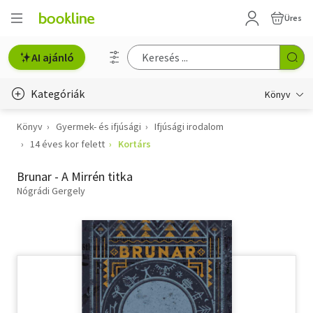
Üres
AI ajánló
Kategóriák
Könyv
Könyv
Gyermek- és ifjúsági
Ifjúsági irodalom
Életmód, egészség
14 éves kor felett
Kortárs
Erotika
Brunar - A Mirrén titka
Gyermek- és ifjúsági
Nógrádi Gergely
Hobbi, szabadidő
Irodalom
Művészet
Szakkönyv