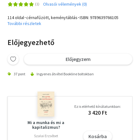
Olvasói vélemények (0)
114 oldal･cérnafűzött, keménytáblás･ISBN:
9789639766105
További részletek
Előjegyezhető
Előjegyzem
37 pont
Ingyenes átvétel Bookline boltokban
Ez is elérhető kínálatunkban:
3 420 Ft
Mi a munka és mi a
kapitalizmus?
Kosárba
Szalai Erzsébet