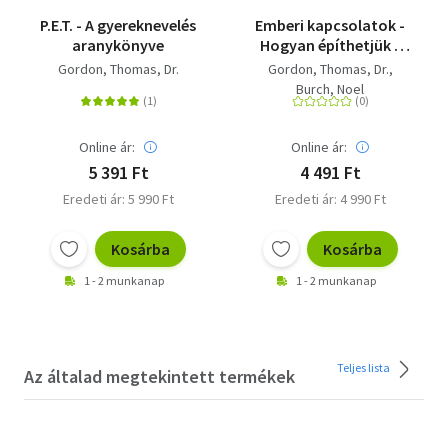
P.E.T. - A gyereknevelés
Emberi kapcsolatok -
aranykönyve
Hogyan építhetjük -
Hogyan rontjuk el
Gordon, Thomas, Dr.
Gordon, Thomas, Dr.
Burch, Noel
Online ár:
Online ár:
5 391 Ft
4 491 Ft
Eredeti ár: 5 990 Ft
Eredeti ár: 4 990 Ft
Kosárba
Kosárba
1 - 2 munkanap
1 - 2 munkanap
Teljes lista
Az általad megtekintett termékek