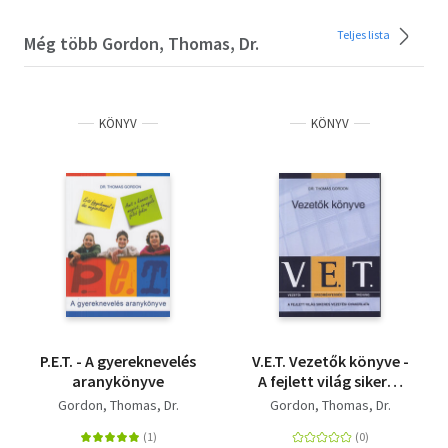
Teljes lista
Még több Gordon, Thomas, Dr.
KÖNYV
KÖNYV
P.E.T. - A gyereknevelés
V.E.T. Vezetők könyve -
aranykönyve
A fejlett világ sikeres
vezetési gyakorlata
Gordon, Thomas, Dr.
Gordon, Thomas, Dr.