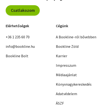
Csatlakozom
Elérhetőségek
Cégünk
+36 1 235 60 70
A Bookline-ról bővebben
info@bookline.hu
Bookline Zöld
Bookline Bolt
Karrier
Impresszum
Médiaajánlat
Könyvnagykereskedés
Adatvédelem
ÁSZF