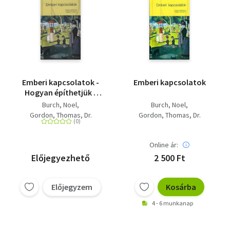
Emberi kapcsolatok -
Emberi kapcsolatok
Hogyan építhetjük -
Hogyan rontjuk el
Burch, Noel
Burch, Noel
Gordon, Thomas, Dr.
Gordon, Thomas, Dr.
Online ár:
Előjegyezhető
2 500 Ft
Előjegyzem
Kosárba
4 - 6 munkanap