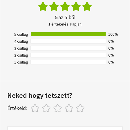
5
az 5-ből
1 értékelés alapján
5 csillag
100%
4 csillag
0%
3 csillag
0%
2 csillag
0%
1 csillag
0%
Neked hogy tetszett?
Értékeld: