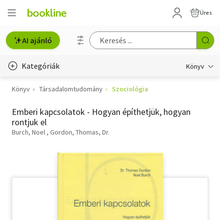
Üres
AI ajánló
Kategóriák
Könyv
Könyv
Társadalomtudomány
Szociológia
Életmód, egészség
Emberi kapcsolatok - Hogyan építhetjük, hogyan
Erotika
rontjuk el
Gyermek- és ifjúsági
Burch, Noel
Gordon, Thomas, Dr.
Hobbi, szabadidő
Irodalom
Művészet
Szakkönyv