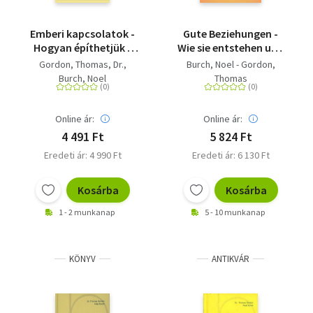
Emberi kapcsolatok -
Gute Beziehungen -
Hogyan építhetjük -
Wie sie entstehen und
Hogyan rontjuk el
stärker werden
Gordon, Thomas, Dr.
Burch, Noel - Gordon,
Burch, Noel
Thomas
Online ár:
Online ár:
4 491 Ft
5 824 Ft
Eredeti ár: 4 990 Ft
Eredeti ár: 6 130 Ft
Kosárba
Kosárba
1 - 2 munkanap
5 - 10 munkanap
KÖNYV
ANTIKVÁR