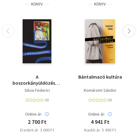
KÖNYV
KÖNYV
A
Bántalmazó kultúra
boszorkányüldözésektől
a nőgyilkosságokig
Silvia Federici
Komáromi Sándor
Online ár:
Online ár:
2 700 Ft
4 941 Ft
Eredeti ár: 3 000 Ft
Kiadói ár: 5 490 Ft