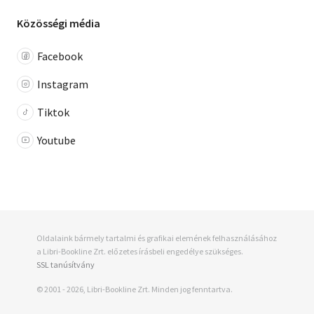
Közösségi média
Facebook
Instagram
Tiktok
Youtube
Oldalaink bármely tartalmi és grafikai elemének felhasználásához
a Libri-Bookline Zrt. előzetes írásbeli engedélye szükséges.
SSL tanúsítvány
© 2001 - 2026, Libri-Bookline Zrt. Minden jog fenntartva.