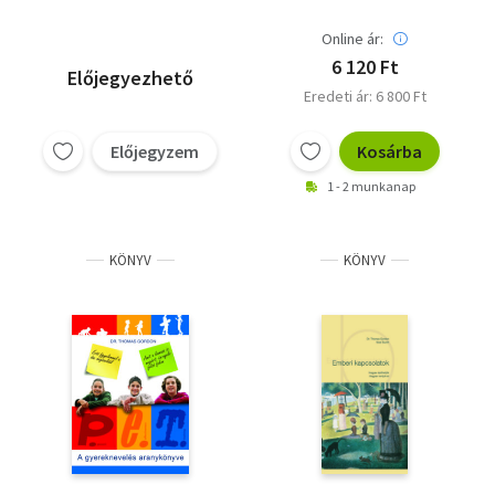
Online ár:
6 120 Ft
Előjegyezhető
Eredeti ár: 6 800 Ft
Előjegyzem
Kosárba
1 - 2 munkanap
KÖNYV
KÖNYV