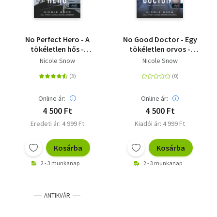
No Perfect Hero - A
No Good Doctor - Egy
tökéletlen hős -
tökéletlen orvos -
Heart's Edge hősei 1.
Heart's Edge hősei 2.
Nicole Snow
Nicole Snow
Online ár:
Online ár:
4 500 Ft
4 500 Ft
Eredeti ár: 4 999 Ft
Kiadói ár: 4 999 Ft
Kosárba
Kosárba
2 - 3 munkanap
2 - 3 munkanap
ANTIKVÁR