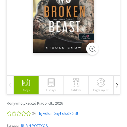
Szótár, nyelvkönyv
Tankönyv, segédkönyv
Társadalomtudomány
Természettudomány
Történelem
Vallás
Könyv
E-könyv
Antikvár
Idegen nyelvű
Hangos
Könyvmolyképző Kiadó Kft., 2026
Írj véleményt elsőként!
RUBIN PÖTTYÖS
Sorozat: