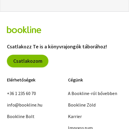
Csatlakozz Te is a könyvrajongók táborához!
Csatlakozom
Elérhetőségek
Cégünk
+36 1 235 60 70
A Bookline-ról bővebben
info@bookline.hu
Bookline Zöld
Bookline Bolt
Karrier
Impresszum