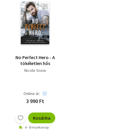
No Perfect Hero - A
tökéletlen hős
Nicole Snow
Online ár:
3 990 Ft
Kosárba
6 - 8 munkanap