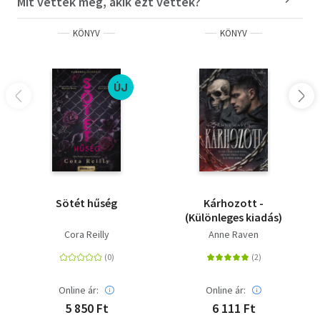
Mit vettek még, akik ezt vették?
KÖNYV
KÖNYV
ÚJ
Sötét hűség
Kárhozott -
(Különleges kiadás)
Cora Reilly
Anne Raven
Online ár:
Online ár:
5 850 Ft
6 111 Ft