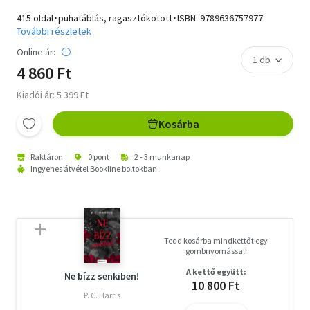
415 oldal･puhatáblás, ragasztókötött･ISBN:
9789636757977
További részletek
Online ár:
4 860 Ft
Kiadói ár: 5 399 Ft
Kosárba
Raktáron
0 pont
2 - 3 munkanap
Ingyenes átvétel Bookline boltokban
Tedd kosárba mindkettőt egy
gombnyomással!
A kettő együtt:
Ne bízz senkiben!
10 800 Ft
P. C. Harris