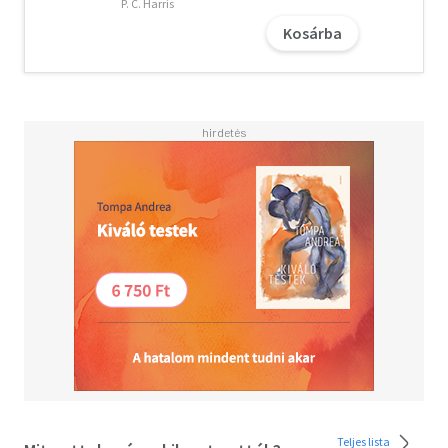
P. C. Harris
beszéljünk... És a legszebb az egészben? Fogalma sincs,
Kosárba
mit rejtegetek előle. Tíz apró ujjacskát. Tíz kicsi lábujjat.
És egy szempárt, ami pont olyan, mint az övé.
Én nem a szépség vagyok.
Ő viszont túlságosan hasonlít a szörnyetegre. Szép
kilátások. Azt mondják, nem lehet örökké menekülni.
Néha meg kell állni. Néha harcolni kell. És néha... Néha
visszatér egy megtörhetetlen férfi, hogy lefektesse a
szabályokat...
"Lélegzetelállító!! Abszolút fenomenális könyv!! Nicole
Snow eddigi legjobb könyve!!!" - Terri, amazon.com
Fedezd fel, mi rejlik a szörnyeteg álcája alatt!
Szereted az érzéki, de tartalmas könyveket? Vidd haza
nyugodtan, tetszeni fog!
Fiatal nőknek, felső korhatár nélkül!
Teljes lista