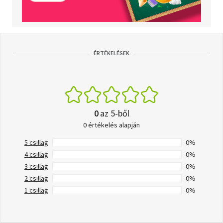
ÉRTÉKELÉSEK
0
az 5-ből
0 értékelés alapján
5 csillag
0%
4 csillag
0%
3 csillag
0%
2 csillag
0%
1 csillag
0%