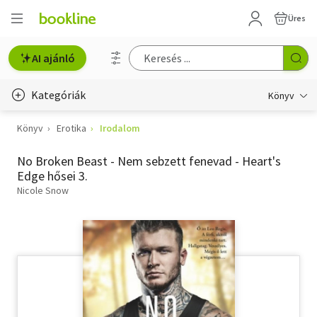
Üres
AI ajánló
Kategóriák
Könyv
Könyv
Erotika
Irodalom
Életmód, egészség
No Broken Beast - Nem sebzett fenevad - Heart's
Erotika
Edge hősei 3.
Gyermek- és ifjúsági
Nicole Snow
Hobbi, szabadidő
Irodalom
Művészet
Szakkönyv