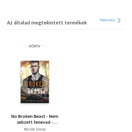
Teljes lista
Az általad megtekintett termékek
KÖNYV
No Broken Beast - Nem
sebzett fenevad -
Heart's Edge hősei 3.
Nicole Snow