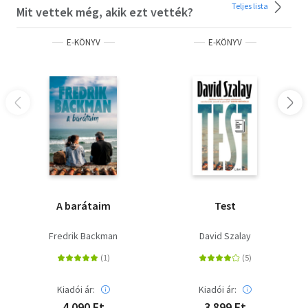
Teljes lista
Mit vettek még, akik ezt vették?
E-KÖNYV
E-KÖNYV
A barátaim
Test
Fredrik Backman
David Szalay
Kiadói ár:
Kiadói ár:
4 090 Ft
3 899 Ft