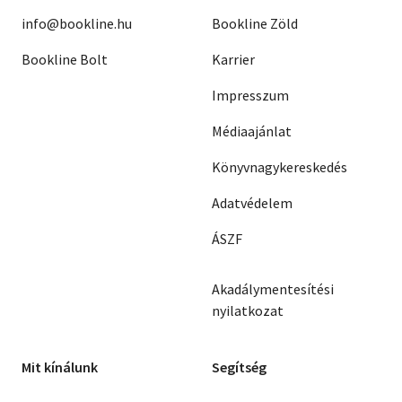
info@bookline.hu
Bookline Zöld
Bookline Bolt
Karrier
Impresszum
Médiaajánlat
Könyvnagykereskedés
Adatvédelem
ÁSZF
Akadálymentesítési
nyilatkozat
Mit kínálunk
Segítség