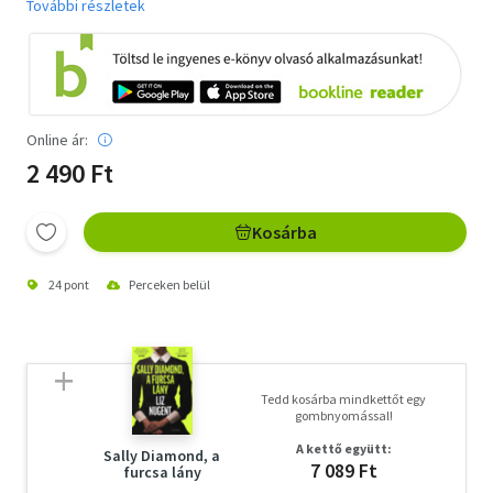
További részletek
Online ár:
2 490 Ft
Kosárba
24 pont
Perceken belül
Tedd kosárba mindkettőt egy
gombnyomással!
A kettő együtt:
Sally Diamond, a
7 089 Ft
furcsa lány