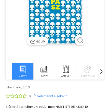
Szótár, nyelvkönyv
Tankönyv, segédkönyv
Társadalomtudomány
Természettudomány
epub
Történelem
Vallás
E-könyv
Könyv
Antikvár
Idegen nyelvű
Hangos
Libri Kiadó, 2019
Írj véleményt elsőként!
Elérhető formátumok: epub, mobi･ISBN:
9789634336440