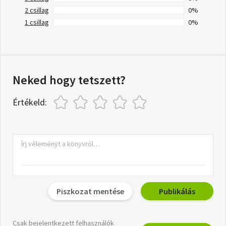
2 csillag
0%
1 csillag
0%
Neked hogy tetszett?
Értékeld:
Piszkozat mentése
Publikálás
Csak bejelentkezett felhasználók