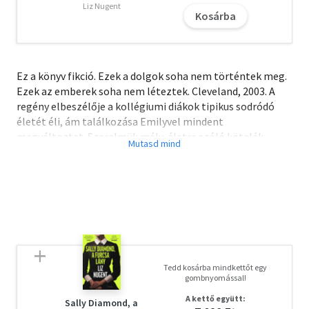
Liz Nugent
Kosárba
Ez a könyv fikció. Ezek a dolgok soha nem történtek meg.
Ezek az emberek soha nem léteztek. Cleveland, 2003. A
regény elbeszélője a kollégiumi diákok tipikus sodródó
életét éli, ám találkozása Emilyvel mindent
megváltoztat. Szerelmük mély, életre szóló kötelék.
Amikor majdnem elveszíti a lányt, olyan döntést hoz,
amely kitörölhetetlen nyomot hagy mindkettejük sorsán:
beáll a hadseregbe. A következmények megrázóak.
Szanitécként Irakba vezénylik, az ottani körülmények
pedig sokkolják. Katonatársaival szipuznak, marokszám
nyelik a fájdalomcsillapítókat, és pornót néznek. Sokan
közülük elesnek a harcokban. Amikor végül hazatér, a
poszttraumás stressz szindróma uralja az elméjét és az
Tedd kosárba mindkettőt egy
életét. Ráadásul az amerikai Középnyugaton ekkor söpör
gombnyomással!
végig az ópiátok új generációja, és ebből már Emily sem
A kettő együtt:
tudja kivonni magát – mindketten heroinfüggők lesznek.
Sally Diamond, a