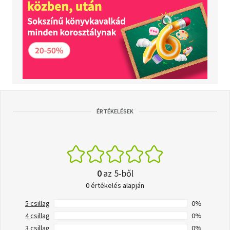
ÉRTÉKELÉSEK
0
az 5-ből
0 értékelés alapján
5 csillag
0%
4 csillag
0%
3 csillag
0%