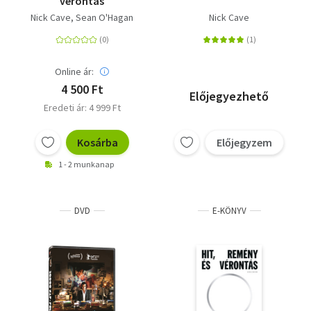
vérontás
Nick Cave
Sean O'Hagan
Nick Cave
Online ár:
4 500 Ft
Előjegyezhető
Eredeti ár: 4 999 Ft
Kosárba
Előjegyzem
1 - 2 munkanap
DVD
E-KÖNYV