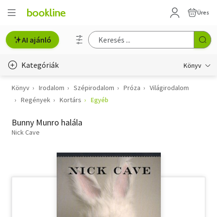
Üres
AI ajánló
Kategóriák
Könyv
Könyv
Irodalom
Szépirodalom
Próza
Világirodalom
Életmód, egészség
Regények
Kortárs
Egyéb
Erotika
Bunny Munro halála
Gyermek- és ifjúsági
Nick Cave
Hobbi, szabadidő
Irodalom
Művészet
Szakkönyv