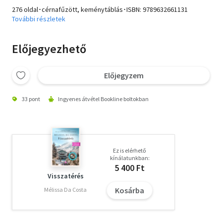
276 oldal･cérnafűzött, keménytáblás･ISBN:
9789632661131
További részletek
Előjegyezhető
Előjegyzem
33 pont
Ingyenes átvétel Bookline boltokban
Ez is elérhető
kínálatunkban:
5 400 Ft
Visszatérés
Kosárba
Mélissa Da Costa