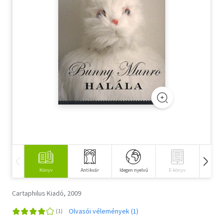
Szótár, nyelvkönyv
Tankönyv, segédkönyv
Társadalomtudomány
Természettudomány
Történelem
Vallás
Könyv
Antikvár
Idegen nyelvű
E-könyv
Hangos
Cartaphilus Kiadó, 2009
Olvasói vélemények (1)