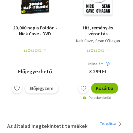
20,000 nap a Földön -
Hit, remény és
Nick Cave - DVD
vérontás
Nick Cave
Sean O'Hagan
Online ár:
Előjegyezhető
3 299 Ft
Előjegyzem
Kosárba
Perceken belül
Teljes lista
Az általad megtekintett termékek