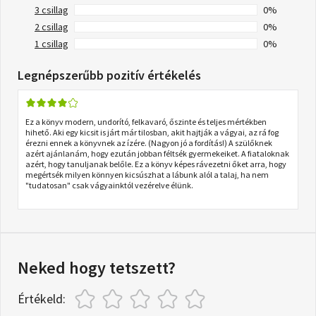
3 csillag
0%
2 csillag
0%
1 csillag
0%
Legnépszerűbb pozitív értékelés
Ez a könyv modern, undorító, felkavaró, őszinte és teljes mértékben
hihető. Aki egy kicsit is járt már tilosban, akit hajtják a vágyai, az rá fog
érezni ennek a könyvnek az ízére. (Nagyon jó a fordítás!) A szülőknek
azért ajánlanám, hogy ezután jobban féltsék gyermekeiket. A fiataloknak
azért, hogy tanuljanak belőle. Ez a könyv képes rávezetni őket arra, hogy
megértsék milyen könnyen kicsúszhat a lábunk alól a talaj, ha nem
"tudatosan" csak vágyainktól vezérelve élünk.
Neked hogy tetszett?
Értékeld: