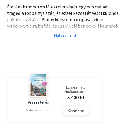
Életének monoton lélektelenségét egy nap családi
tragédia robbantja szét, és ezzel kezdetét veszi különös
pokolra szállása. Bunny kénytelen magával vinni
vigéckörútjaira kisfiát, és ezzel valóban pokoli kalandok
sorozata veszi kezdetét, melyek során mérlegre kerül
kapcsolata a fiával, feleségével, apjával - szinte
mindenkivel, akit ismer. Az események kérlelhetetlen,
ördögi láncolata hol kísérteties, hol szívbemarkoló, hol
szórakoztató jelenetekben bontakozik ki, és a
feszültséget csak fokozzák az egyre szaporodó baljós
előjelek, amelyek mintha Bunny végzetét vetítenék előre.
Olvasd el mások véleményét is!
Ez is elérhető
kínálatunkban:
5 400 Ft
Visszatérés
Kosárba
Mélissa Da Costa