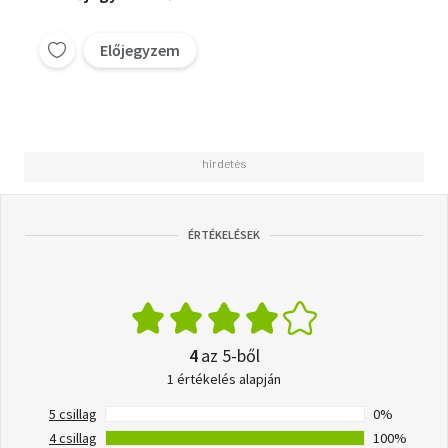
Előjegyzem
ÉRTÉKELÉSEK
4
az 5-ből
1 értékelés alapján
5 csillag
0%
4 csillag
100%