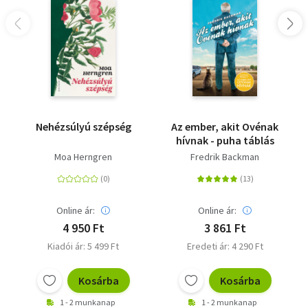
Nehézsúlyú szépség
Az ember, akit Ovénak
hívnak - puha táblás
Moa Herngren
Fredrik Backman
Online ár:
Online ár:
4 950 Ft
3 861 Ft
Kiadói ár: 5 499 Ft
Eredeti ár: 4 290 Ft
Kosárba
Kosárba
1 - 2 munkanap
1 - 2 munkanap