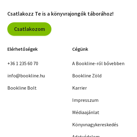
Csatlakozz Te is a könyvrajongók táborához!
Csatlakozom
Elérhetőségek
Cégünk
+36 1 235 60 70
A Bookline-ról bővebben
info@bookline.hu
Bookline Zöld
Bookline Bolt
Karrier
Impresszum
Médiaajánlat
Könyvnagykereskedés
Adatvédelem