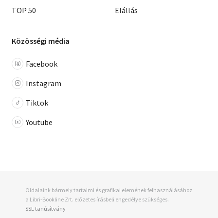
TOP 50
Elállás
Közösségi média
Facebook
Instagram
Tiktok
Youtube
Oldalaink bármely tartalmi és grafikai elemének felhasználásához
a Libri-Bookline Zrt. előzetes írásbeli engedélye szükséges.
SSL tanúsítvány