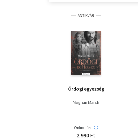
ANTIKVÁR
Ördögi egyezség
Meghan March
Online ár:
2 990 Ft