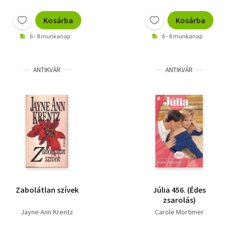
Kosárba
Kosárba
6 - 8 munkanap
6 - 8 munkanap
ANTIKVÁR
ANTIKVÁR
Zabolátlan szívek
Júlia 456. (Édes
zsarolás)
Jayne Ann Krentz
Carole Mortimer