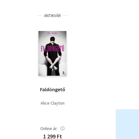
ANTIKVÁR
Faldöngető
Alice Clayton
Online ár:
1 299 Ft