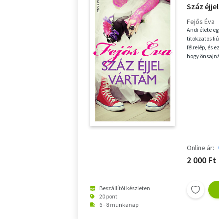
Száz éjje
Fejős Éva
Andi élete e
titokzatos fi
félrelép, és e
hogy önsajná
Online ár:
2 000 Ft
Beszállítói készleten
20 pont
6 - 8 munkanap