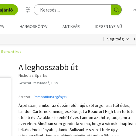
ajánló
R
YV
HANGOSKÖNYV
ANTIKVÁR
IDEGEN NYELVŰ
T
Segítség
Romantikus
A leghosszabb út
Nicholas Sparks
General Press Kiadó, 1999
Sorozat:
Romantikus regények
Árpilisban, amikor az óceán felől fújó szél orgonaillattól édes,
Landon Carternek mindig eszébe jut a Beaufort High-ban töltött
utolsó év. Az akkor tizenhét éves Landon azt hitte, tudja, mi a
szerelem. Álmában sem gondolta volna, hogy a városka baptista
lelkészének lányába, Jamie Sullivanbe szeret bele úgy
istenigazából. Jamie-t, akinek mindig ott volt a Biblia az