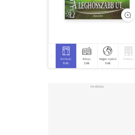
Antikvár
Könyv
Idegen nyelvű
E-könyv
8 db
2 db
3 db