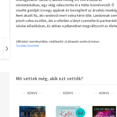
iskolatáskában, egy világ választotta el a többi tizenévestől. Ő
viselte gondját özvegy apjának és besegített az árvaház munkáj
Nem akadt fiú, aki randevút mert volna kérni tőle. Landonnak se
jutott volna eszébe, ám a véletlen a lányt szemelte ki partneréül
iskolai előadásban, és abban a pillanatban megváltozott az élete
188 oldal･keménytábla, védőborító･jó állapotú antikvár könyv
További részletek
Hangoskönyv
Film
Zene
Mit vettek még, akik ezt vették?
KÖNYV
KÖNYV
KÖNYV
ÚJ