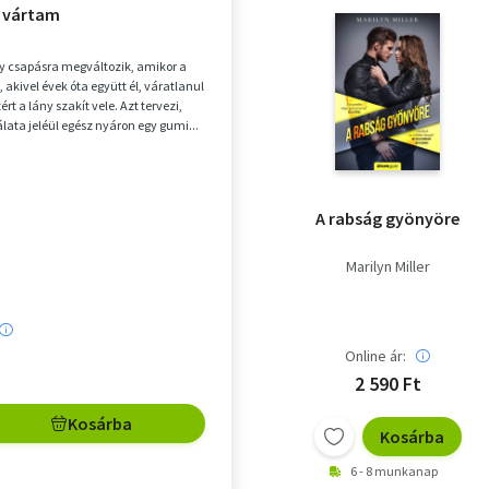
l vártam
gy csapásra megváltozik, amikor a
ú, akivel évek óta együtt él, váratlanul
zért a lány szakít vele. Azt tervezi,
lata jeléül egész nyáron egy gumi...
A rabság gyönyöre
Marilyn Miller
Online ár:
2 590 Ft
Kosárba
Kosárba
6 - 8 munkanap