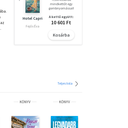
mindkettőt egy
gombnyomással!
ába.
m
A kettő együtt:
Hotel Capri
10 601 Ft
 az
Fejős Éva
.
Kosárba
Teljes lista
KÖNYV
KÖNYV
KÖNYV