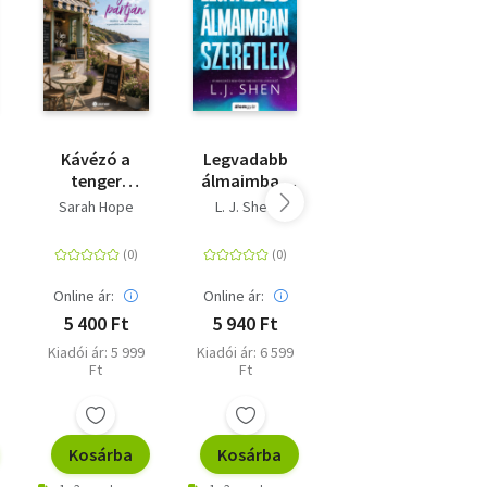
Kávézó a
Legvadabb
Három nyár -
tenger
álmaimban
Minden
partján -
szeretlek -
nyárnak
Sarah Hope
L. J. Shen
Karen Swan
(Különleges
(Különleges
megvan a
kiadás)
kiadás)
maga
története?
Online ár:
Online ár:
Online ár:
5 400 Ft
5 940 Ft
5 841 Ft
Kiadói ár: 5 999
Kiadói ár: 6 599
Kiadói ár: 6 490
Ft
Ft
Ft
Kosárba
Kosárba
Kosárba