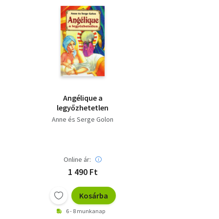
Angélique a
legyőzhetetlen
Anne és Serge Golon
Online ár:
1 490 Ft
Kosárba
6 - 8 munkanap