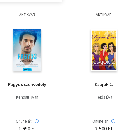
ANTIKVÁR
ANTIKVÁR
Fagyos szenvedély
Csajok 2.
Kendall Ryan
Fejős Éva
Online ár:
Online ár:
1 690 Ft
2 500 Ft