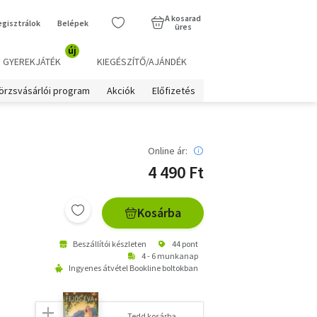
A kosarad
egisztrálok
Belépek
üres
új
GYEREKJÁTÉK
KIEGÉSZÍTŐ/AJÁNDÉK
örzsvásárlói program
Akciók
Előfizetés
Online ár:
4 490 Ft
Kosárba
Beszállítói készleten
44 pont
4 - 6 munkanap
Ingyenes átvétel Bookline boltokban
Tedd kosárba