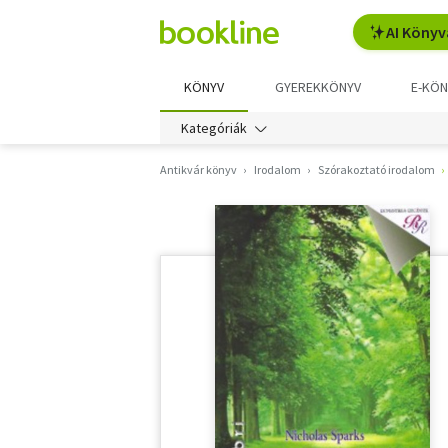
AI Könyv
KÖNYV
GYEREKKÖNYV
E-KÖN
Kategóriák
Antikvár könyv
Irodalom
Szórakoztató irodalom