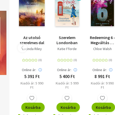
Az utolsó
Szerelem
Redeeming 6 -
szerelmes dal
Londonban
Megváltás 6 -
(Különleges
Lucinda Riley
Katie Fforde
Chloe Walsh
kiadás)
Online ár:
Online ár:
Online ár:
5 391 Ft
5 400 Ft
8 991 Ft
Kiadói ár: 5 990
Kiadói ár: 5 999
Kiadói ár: 9 990
Ft
Ft
Ft
Kosárba
Kosárba
Kosárba