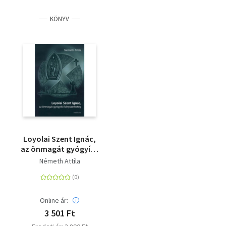
KÖNYV
Loyolai Szent Ignác,
az önmagát gyógyító
kényszerbeteg
Németh Attila
Online ár:
3 501 Ft