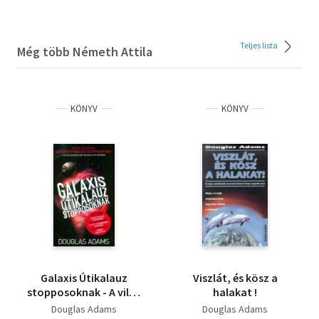
Teljes lista
Még több Németh Attila
KÖNYV
KÖNYV
Galaxis Útikalauz
Viszlát, és kösz a
stopposoknak - A világ
halakat !
leghosszabb trilógiája
Douglas Adams
Douglas Adams