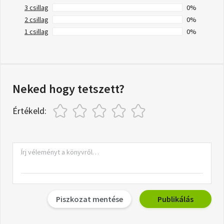
3 csillag
0%
2 csillag
0%
1 csillag
0%
Neked hogy tetszett?
Értékeld:
Piszkozat mentése
Publikálás