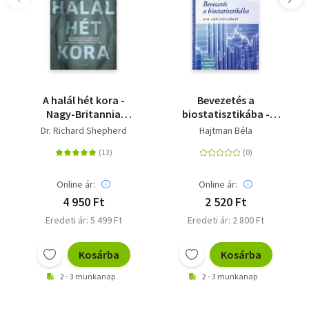
A halál hét kora -
Bevezetés a
Nagy-Britannia
biostatisztikába -
leghíresebb
Nem csak orvosoknak
Dr. Richard Shepherd
Hajtman Béla
törvényszéki
kórboncnoka feltárja
a holtak titkos életét
Online ár:
Online ár:
4 950 Ft
2 520 Ft
Eredeti ár: 5 499 Ft
Eredeti ár: 2 800 Ft
Kosárba
Kosárba
2 - 3 munkanap
2 - 3 munkanap