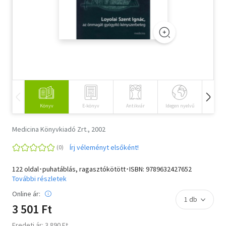
Szótár, nyelvkönyv
Tankönyv, segédkönyv
Társadalomtudomány
Természettudomány
Történelem
Könyv
E-könyv
Antikvár
Idegen nyelvű
Hangos
Vallás
Medicina Könyvkiadó Zrt., 2002
Írj véleményt elsőként!
122 oldal･puhatáblás, ragasztókötött･ISBN:
9789632427652
További részletek
Online ár:
3 501 Ft
Eredeti ár: 3 890 Ft