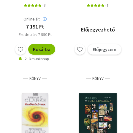
öt részben
Online ár:
7 191 Ft
Előjegyezhető
Eredeti ár: 7 990 Ft
Kosárba
Előjegyzem
2 - 3 munkanap
KÖNYV
KÖNYV