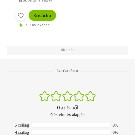
Eredeti ár: 3 890 Ft
Kosárba
2 - 3 munkanap
ÉRTÉKELÉSEK
0
az 5-ből
0 értékelés alapján
5 csillag
0%
4 csillag
0%