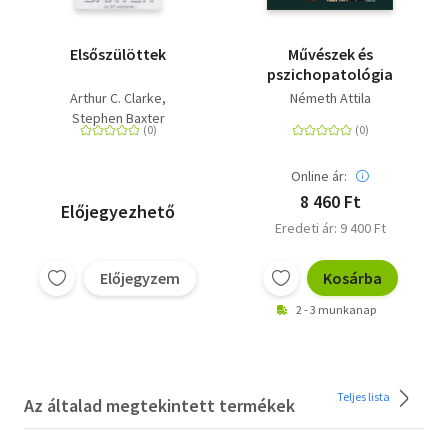
Elsőszülöttek
Művészek és
pszichopatológia
Arthur C. Clarke
Németh Attila
Stephen Baxter
Online ár:
8 460 Ft
Előjegyezhető
Eredeti ár: 9 400 Ft
Előjegyzem
Kosárba
2 - 3 munkanap
Teljes lista
Az általad megtekintett termékek