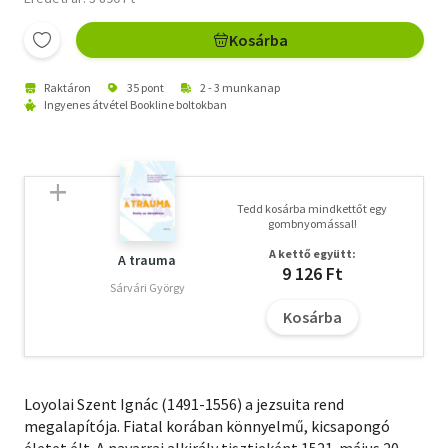
Kosárba
Raktáron
35 pont
2 - 3 munkanap
Ingyenes átvétel Bookline boltokban
Tedd kosárba mindkettőt egy
gombnyomással!
A kettő együtt:
A trauma
9 126 Ft
Sárvári György
Kosárba
Loyolai Szent Ignác (1491-1556) a jezsuita rend
megalapítója. Fiatal korában könnyelmű, kicsapongó