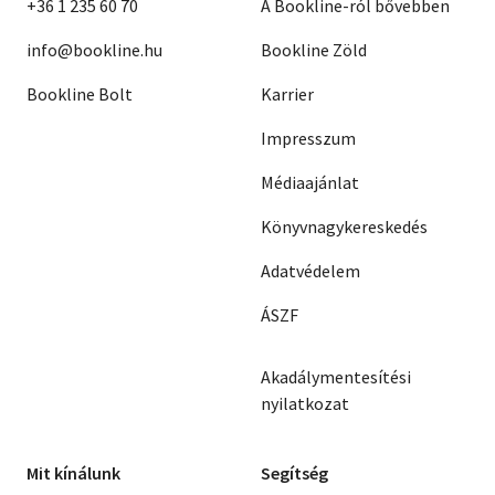
+36 1 235 60 70
A Bookline-ról bővebben
info@bookline.hu
Bookline Zöld
Bookline Bolt
Karrier
Impresszum
Médiaajánlat
Könyvnagykereskedés
Adatvédelem
ÁSZF
Akadálymentesítési
nyilatkozat
Mit kínálunk
Segítség