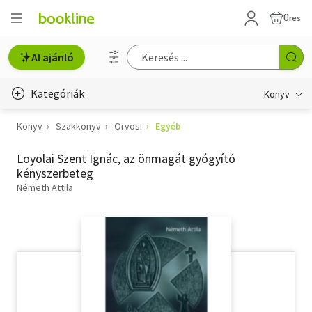
Üres
AI ajánló
Kategóriák
Könyv
Könyv
Szakkönyv
Orvosi
Egyéb
Életmód, egészség
Loyolai Szent Ignác, az önmagát gyógyító
Erotika
kényszerbeteg
Gyermek- és ifjúsági
Németh Attila
Hobbi, szabadidő
Irodalom
Művészet
Szakkönyv