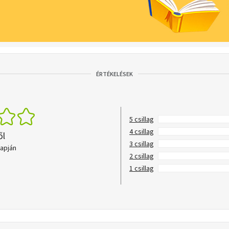
ÉRTÉKELÉSEK
5 csillag
4 csillag
ől
3 csillag
lapján
2 csillag
1 csillag