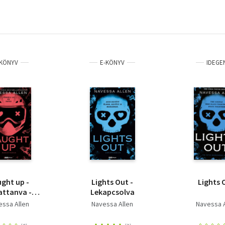
KÖNYV
E-KÖNYV
IDEGE
ght up -
Lights Out -
Lights 
ttanva -
Lekapcsolva
eges kiadás)
essa Allen
Navessa Allen
Navessa A