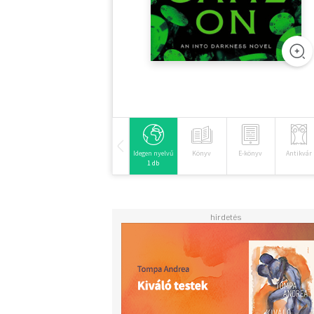
Idegen nyelvű
Könyv
E-könyv
Antikvár
1 db