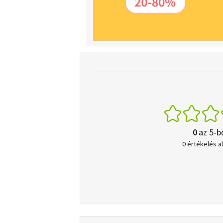
0
az 5-b
0 értékelés a