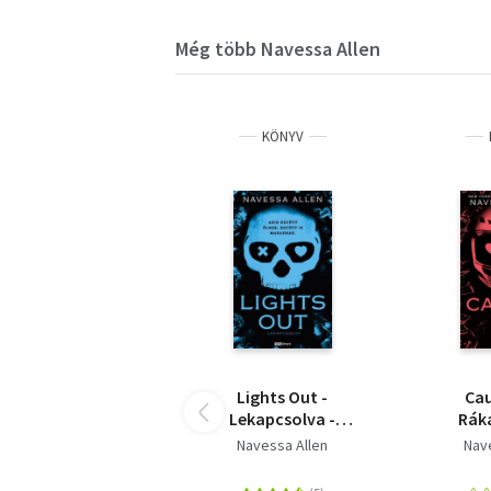
Még több Navessa Allen
KÖNYV
Lights Out -
Cau
Lekapcsolva -
Ráka
(Különleges kiadás)
(Különl
Navessa Allen
Nav