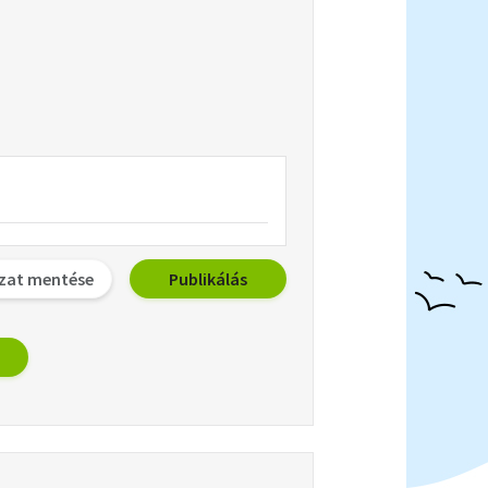
zat mentése
Publikálás