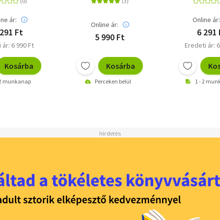
ine ár:
Online ár
Online ár:
 291 Ft
6 291 
5 990 Ft
 ár: 6 990 Ft
Eredeti ár: 6
Kosárba
Kosárba
Ko
 2 munkanap
Perceken belül
1 - 2 mu