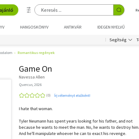
ajánló
R
YV
HANGOSKÖNYV
ANTIKVÁR
IDEGEN NYELVŰ
T
Segítség
irodalom
Romantikus regények
Game On
Navessa Allen
Quercus, 2026
Írj véleményt elsőként!
I hate that woman.
Tyler Neumann has spent years looking for his father, and not
because he wants to meet the man. No, he wants to destroy him
And he'll manipulate whoever he can to exact his revenge.