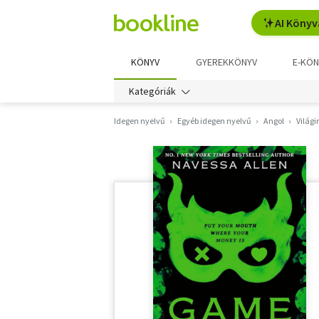
AI Könyv
KÖNYV
GYEREKKÖNYV
E-KÖN
Kategóriák
Idegen nyelvű
Egyéb idegen nyelvű
Angol
Világ