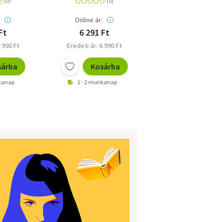
:
Online ár:
Online ár:
Ft
6 291 Ft
5 608 Ft
 990 Ft
Eredeti ár: 6 990 Ft
Eredeti ár: 5 903 F
sárba
Kosárba
Kosárb
nkanap
1 - 2 munkanap
5 - 10 munkanap