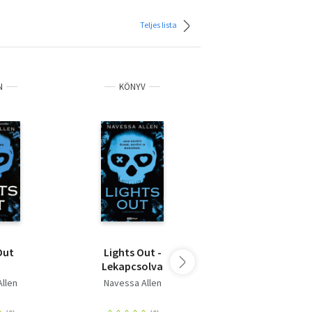
Teljes lista
N
KÖNYV
IDEGEN
Out
Lights Out -
Caught Up - An I
Lekapcsolva
Darkness Nove
llen
Navessa Allen
Allen, Navessa