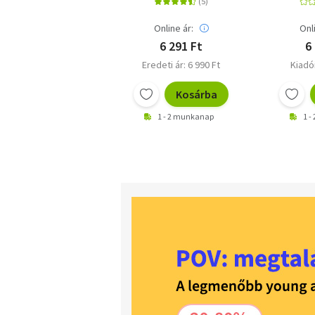
Online ár:
Onl
6 291 Ft
6
Eredeti ár: 6 990 Ft
Kiadói
Kosárba
1 - 2 munkanap
1 -