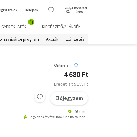
A kosarad
egisztrálok
Belépek
üres
új
GYEREKJÁTÉK
KIEGÉSZÍTŐ/AJÁNDÉK
örzsvásárlói program
Akciók
Előfizetés
Online ár:
4 680 Ft
Eredeti ár: 5 199 Ft
Előjegyzem
46 pont
Ingyenes átvétel Bookline boltokban
.