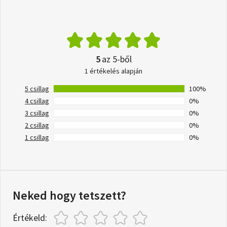
5
az 5-ből
1 értékelés alapján
5 csillag
100%
4 csillag
0%
3 csillag
0%
2 csillag
0%
1 csillag
0%
Neked hogy tetszett?
Értékeld: