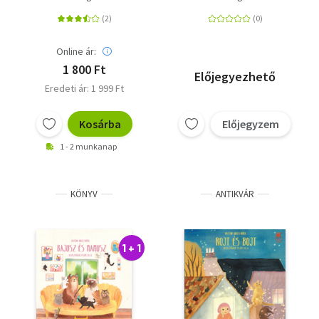
Online ár:
1 800 Ft
Előjegyezhető
Eredeti ár: 1 999 Ft
Kosárba
Előjegyzem
1 - 2 munkanap
KÖNYV
ANTIKVÁR
1 + 1