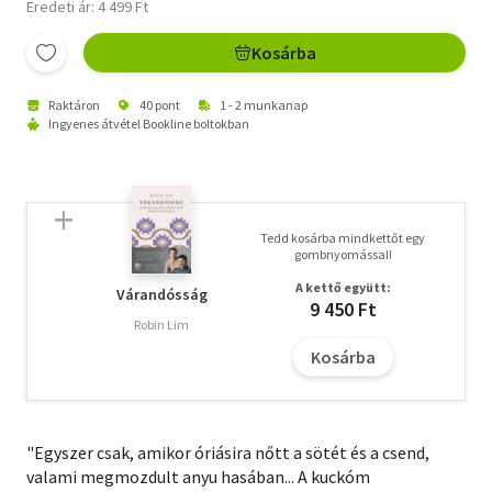
Eredeti ár: 4 499 Ft
Kosárba
Raktáron
40 pont
1 - 2 munkanap
Ingyenes átvétel Bookline boltokban
Tedd kosárba mindkettőt egy
gombnyomással!
A kettő együtt:
Várandósság
9 450 Ft
Robin Lim
Kosárba
"Egyszer csak, amikor óriásira nőtt a sötét és a csend,
valami megmozdult anyu hasában... A kuckóm