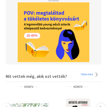
szerepekre való tudatos készülést átszövi a tudattalanul
elraktározódott történetünk. A magzatunkhoz,
gyermekünkhöz való viszonyulásban érhetjük tetten a
sajátélményt. Így csak kívánni tudjuk, hogy minden
megfogant és megszületett kisbaba átélhesse létének és
lényének az elismerését, a szeretve levés élményét, mert
ez magában hordozza a következő generációk szülői
biztonságát, ami az egészséges fejlődés záloga. Tegyük
lehetővé a gyermeket váróknak, hogy a tó vize csak
ringasson és simogasson minden magzatot."
Dr. Hadházi Éva PhD
pszichológus
Teljes lista
Mit vettek még, akik ezt vették?
anya-magzat kapcsolatanalitikus
KÖNYV
KÖNYV
családterapeuta, gyermek és várandós relaxációs
terapeuta