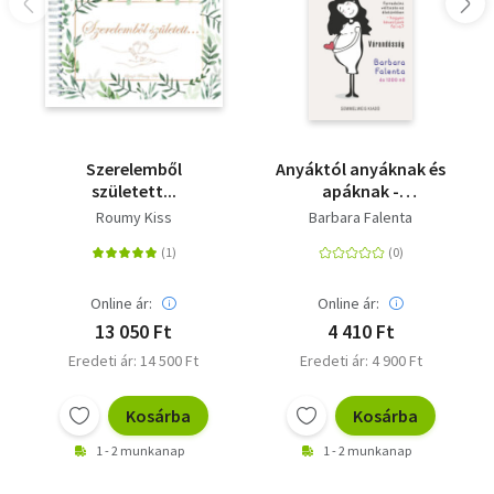
Magyar Pre- és Perinatális Pszichológia és
Orvostudományi Társaság elnökségi tag
Szerelemből
Anyáktól anyáknak és
született...
apáknak -
Várandósság -
Roumy Kiss
Barbara Falenta
Forradalmi változás
az életünkben -
hogyan készüljünk fel
rá?
Online ár:
Online ár:
13 050 Ft
4 410 Ft
Eredeti ár: 14 500 Ft
Eredeti ár: 4 900 Ft
Kosárba
Kosárba
1 - 2 munkanap
1 - 2 munkanap