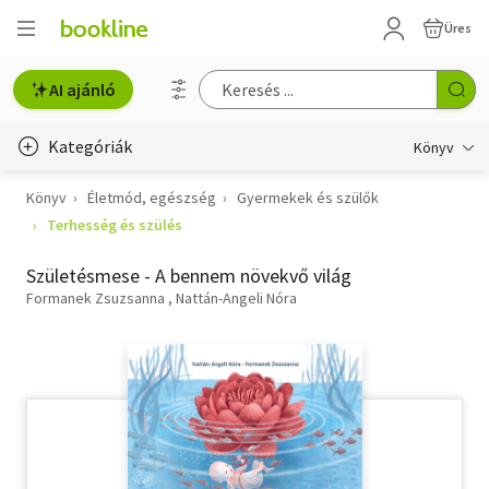
Üres
AI ajánló
Kategóriák
Könyv
Könyv
Életmód, egészség
Gyermekek és szülők
Életmód, egészség
Terhesség és szülés
Erotika
Születésmese - A bennem növekvő világ
Gyermek- és ifjúsági
Formanek Zsuzsanna
Nattán-Angeli Nóra
Hobbi, szabadidő
Irodalom
Művészet
Szakkönyv