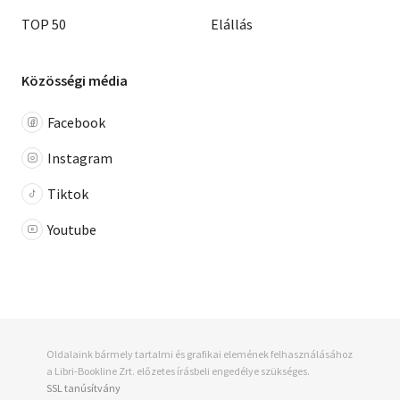
TOP 50
Elállás
Közösségi média
Facebook
Instagram
Tiktok
Youtube
Oldalaink bármely tartalmi és grafikai elemének felhasználásához
a Libri-Bookline Zrt. előzetes írásbeli engedélye szükséges.
SSL tanúsítvány