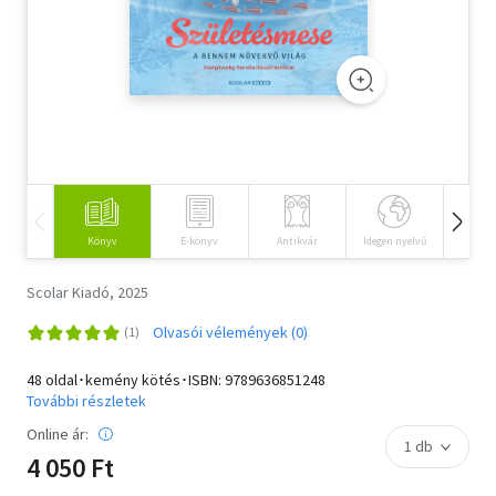
Szótár, nyelvkönyv
Tankönyv, segédkönyv
Társadalomtudomány
Természettudomány
Történelem
Könyv
E-könyv
Antikvár
Idegen nyelvű
Hangos
Vallás
Scolar Kiadó, 2025
Olvasói vélemények (0)
48 oldal･kemény kötés･ISBN:
9789636851248
További részletek
Online ár:
4 050 Ft