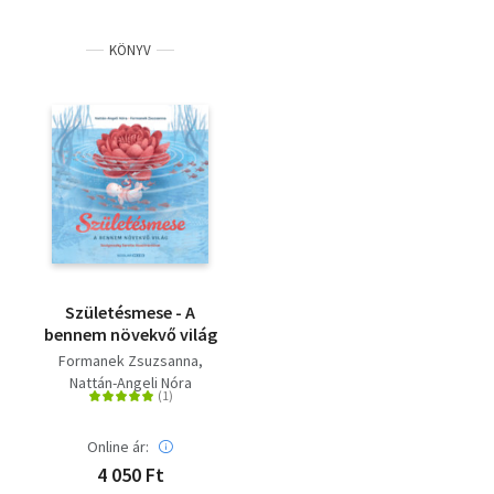
KÖNYV
Születésmese - A
bennem növekvő világ
Formanek Zsuzsanna
Nattán-Angeli Nóra
Online ár:
4 050 Ft