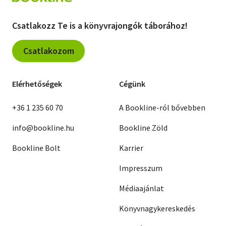
Csatlakozz Te is a könyvrajongók táborához!
Csatlakozom
Elérhetőségek
Cégünk
+36 1 235 60 70
A Bookline-ról bővebben
info@bookline.hu
Bookline Zöld
Bookline Bolt
Karrier
Impresszum
Médiaajánlat
Könyvnagykereskedés