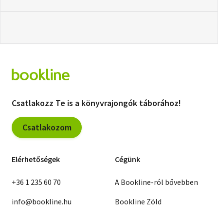
Csatlakozz Te is a könyvrajongók táborához!
Csatlakozom
Elérhetőségek
Cégünk
+36 1 235 60 70
A Bookline-ról bővebben
info@bookline.hu
Bookline Zöld