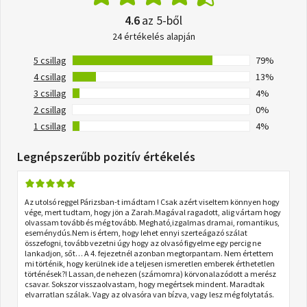
4.6
az 5-ből
24 értékelés alapján
5 csillag
79%
4 csillag
13%
3 csillag
4%
2 csillag
0%
1 csillag
4%
Legnépszerűbb pozitív értékelés
Az utolsó reggel Párizsban-t imádtam ! Csak azért viseltem könnyen hogy
vége, mert tudtam, hogy jön a Zarah.Magával ragadott, alig vártam hogy
olvassam tovább és még tovább. Megható,izgalmas dramai, romantikus,
eseménydús.Nem is értem, hogy lehet ennyi szerteágazó szálat
összefogni, tovább vezetni úgy hogy az olvasó figyelme egy percig ne
lankadjon, sőt… A 4. fejezetnél azonban megtorpantam. Nem értettem
mi történik, hogy kerülnek ide a teljesen ismeretlen emberek érthetetlen
történések?! Lassan,de nehezen (számomra) körvonalazódott a merész
csavar. Sokszor visszaolvastam, hogy megértsek mindent. Maradtak
elvarratlan szálak. Vagy az olvasóra van bízva, vagy lesz még folytatás.