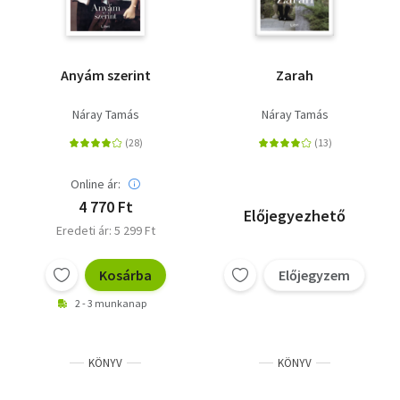
Anyám szerint
Zarah
Náray Tamás
Náray Tamás
Online ár:
4 770 Ft
Előjegyezhető
Eredeti ár: 5 299 Ft
Kosárba
Előjegyzem
2 - 3 munkanap
KÖNYV
KÖNYV