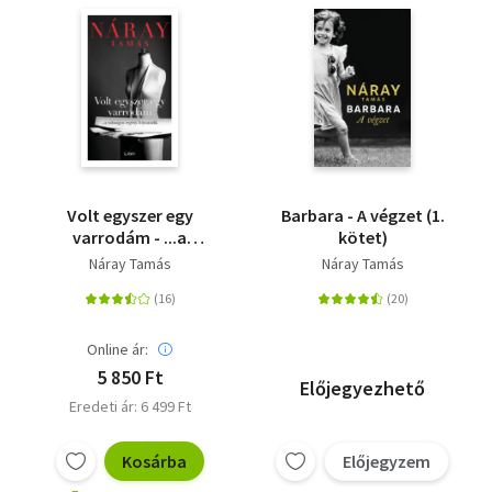
Volt egyszer egy
Barbara - A végzet (1.
varrodám - ...a
kötet)
valóságos regény
Náray Tamás
Náray Tamás
folytatódik
Online ár:
5 850 Ft
Előjegyezhető
Eredeti ár: 6 499 Ft
Kosárba
Előjegyzem