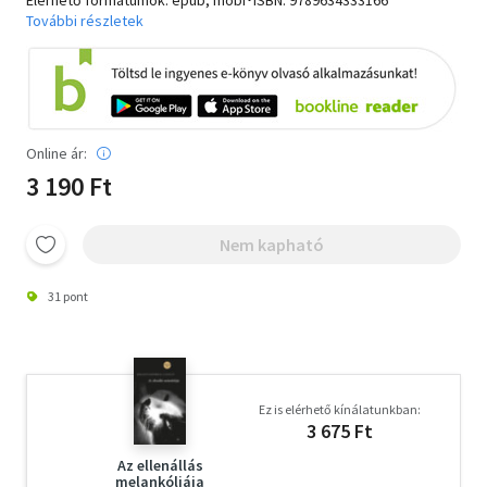
Elérhető formátumok: epub, mobi･ISBN:
9789634333166
További részletek
Online ár:
3 190 Ft
Nem kapható
31 pont
Ez is elérhető kínálatunkban:
3 675 Ft
Az ellenállás
melankóliája