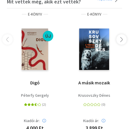
Mit vettek még, akik ezt vették?
E-KÖNYV
E-KÖNYV
ÚJ
Digó
A másik mozaik
Péterfy Gergely
Krusovszky Dénes
Kiadói ár:
Kiadói ár:
4 000 Ft
3 899 Ft