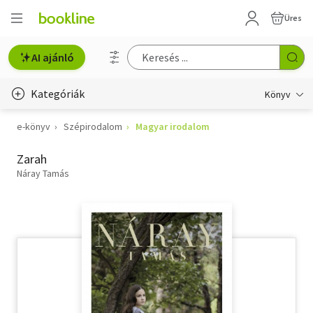
Üres
AI ajánló
Kategóriák
Könyv
e-könyv
Szépirodalom
Magyar irodalom
Életmód, egészség
Zarah
Erotika
Náray Tamás
Gyermek- és ifjúsági
Hobbi, szabadidő
Irodalom
Művészet
Szakkönyv