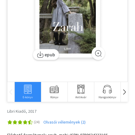
Szótár, nyelvkönyv
Tankönyv, segédkönyv
Társadalomtudomány
Természettudomány
epub
Történelem
Vallás
E-könyv
Könyv
Antikvár
Hangoskönyv
Idegen 
Libri Kiadó, 2017
Olvasói vélemények (2)