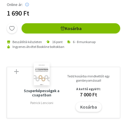
Online ár:
1 690 Ft
Kosárba
Beszállítói készleten
16 pont
6 - 8 munkanap
Ingyenes átvétel Bookline boltokban
Tedd kosárba mindkettőt egy
gombnyomással!
A kettő együtt:
Szuperképességek a
7 000 Ft
csapatban
Patrick Lencioni
Kosárba