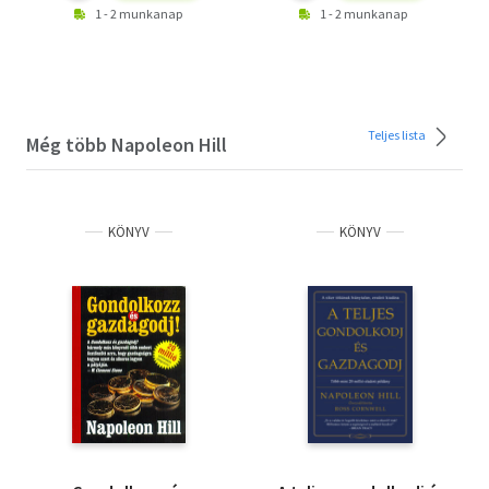
Cselekedj! 267
1 - 2 munkanap
1 - 2 munkanap
Itt az ideje, hogy ellenőrizd a sikerhányadosod 268
Ébreszd fel magadban az alvó óriást! 279
Egy bibliográfia bámulatos ereje 282
Teljes lista
Még több Napoleon Hill
KÖNYV
KÖNYV