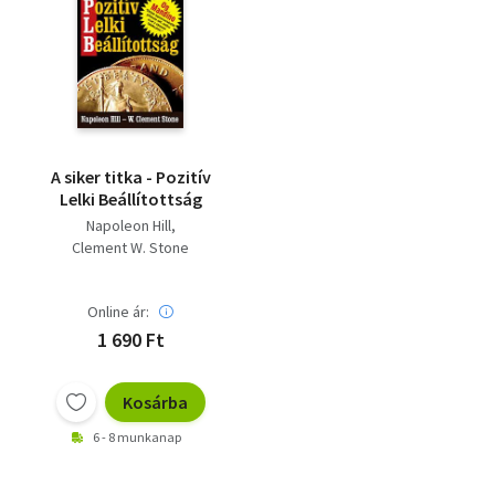
A siker titka - Pozitív
Lelki Beállítottság
Napoleon Hill
Clement W. Stone
Online ár:
1 690 Ft
Kosárba
6 - 8 munkanap