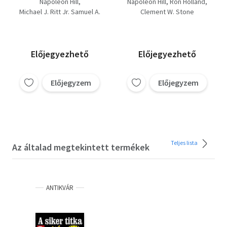
Napoleon Hill
Napoleon Hill
Ron Holland
nehézségek nagy
lelki beállítottság +
Michael J. Ritt Jr. Samuel A.
Clement W. Stone
haszna + A siker titka
Beszélj és gazdagodj! +
Cypert
Pozitív Lelki
Gondolkozz és
Clement W. Stone
Beállítottság +
gazdagodj!
Gondolkozz és
Előjegyezhető
Előjegyezhető
gazdagodj!
Előjegyzem
Előjegyzem
Teljes lista
Az általad megtekintett termékek
ANTIKVÁR