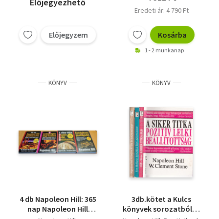
Előjegyezhető
Eredeti ár: 4 790 Ft
Előjegyzem
Kosárba
1 - 2 munkanap
KÖNYV
KÖNYV
4 db Napoleon Hill: 365
3db.kötet a Kulcs
nap Napoleon Hill
könyvek sorozatból: A
gondolataival + A
siker titka - pozitív