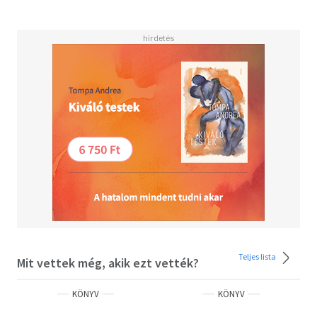
Carnegie így fogalmazott meg: "Bármi, ami megéri, hogy
birtokoljuk az életben, megéri, hogy dolgozzunk érte";
arra a realista optimizmusra, ami a pozitív lelki
beállítottság eredménye; végül azokra a sikerelvekre,
amelyeket nem kevés kudarc árán ismertek fel.
Ebben a könyvben készen kapjuk ezeket az elveket. De
nemcsak az elveket, hanem azokat a módszereket és
technikákat is, ahogyan ezeket alkalmaznunk kell. Sőt,
ahogyan ezek alkalmazása második természetünkké válik.
Vagyis, ahogyan szert tehetünk a siker szokására.
A sikerhez vezető út senki előtt sincs zárva, akiben van
elszántság, hogy változzék, nyitottság, hogy mások
tapasztalataiból tanuljon és állhatatosság, hogy
gyakorlással elsajátítsa a sikeres cselekvés technikáját. Ez
a könyv nélkülözhetetlen útitárs ebben. Vissza
TARTALOM
Előszó 5
Teljes lista
Mit vettek még, akik ezt vették?
Bevezetés 7
Ahol az eredményhez vezető út kezdődik 13
KÖNYV
KÖNYV
Ismerkedj meg a legfontosabb élő személlyel! 13
Képes vagy megváltoztatni a világodat 29