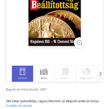
Szótár, nyelvkönyv
Tankönyv, segédkönyv
Társadalomtudomány
Természettudomány
Történelem
Vallás
Antikvár
Könyv
E-könyv
Idegen nyelvű
Hangos
Bagolyvár Könyvkiadó, 2007
288 oldal･puhatáblás, ragasztókötött･jó állapotú antikvár könyv
További részletek