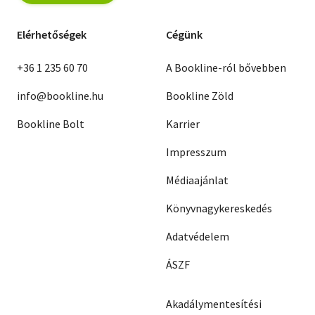
Elérhetőségek
Cégünk
+36 1 235 60 70
A Bookline-ról bővebben
info@bookline.hu
Bookline Zöld
Bookline Bolt
Karrier
Impresszum
Médiaajánlat
Könyvnagykereskedés
Adatvédelem
ÁSZF
Akadálymentesítési