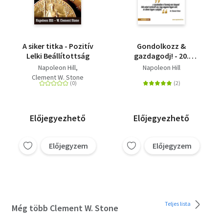
A siker titka - Pozitív
Gondolkozz &
Lelki Beállítottság
gazdagodj! - 20.
jubileumi kiadás
Napoleon Hill
Napoleon Hill
Clement W. Stone
Előjegyezhető
Előjegyezhető
Előjegyzem
Előjegyzem
Teljes lista
Még több Clement W. Stone