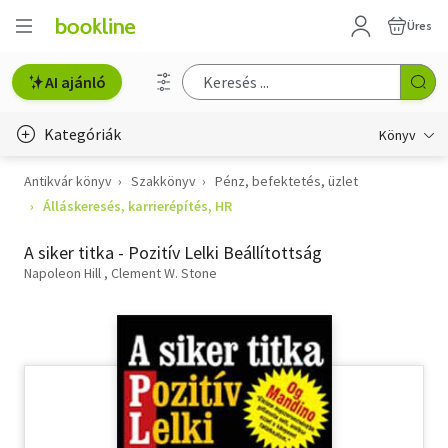
Üres
AI ajánló
Kategóriák
Könyv
Antikvár könyv
Szakkönyv
Pénz, befektetés, üzlet
Életmód, egészség
Álláskeresés, karrierépítés, HR
Erotika
A siker titka - Pozitív Lelki Beállítottság
Gyermek- és ifjúsági
Napoleon Hill
Clement W. Stone
Hobbi, szabadidő
Irodalom
Művészet
Szakkönyv