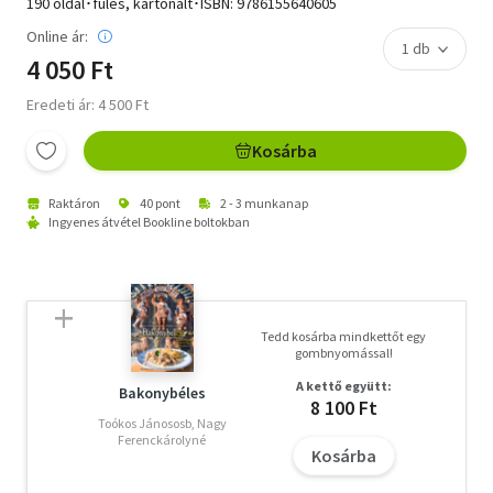
190 oldal･füles, kartonált･ISBN:
9786155640605
Online ár:
4 050 Ft
Eredeti ár: 4 500 Ft
Kosárba
Raktáron
40 pont
2 - 3 munkanap
Ingyenes átvétel Bookline boltokban
Tedd kosárba mindkettőt egy
gombnyomással!
A kettő együtt:
Bakonybéles
8 100 Ft
Toókos Jánososb, Nagy
Ferenckárolyné
Kosárba