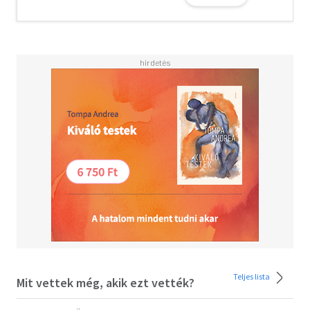
hagyományokra támaszkodva élik az életüket,
imádkoznak, dolgoznak - és főznek. Volt idő kitalálni,
hogyan kell.
De nem, kedves olvasó, ne keress itt középkori
ínyencségeket. Azoknak az ételeknek a receptjeit kapod
kézbe, amelyeket a monostorban ma főz Borika és János
testvér. Ha jeles alkalmakon tálalják is őket, olyan
egyszerűek, hogy bárki nyugodtan próbálkozhat az
elkészítésükkel. Az ünnepek fényét itt nem a drága
hozzávalók, hanem az ételre adott áldás, Isten
adományainak hálás megbecsülése és a belőlük
közösségben részesülők egymás iránti szeretete adja.
Legyen része ebből mindenkinek.
Saly Noémi
A könyv megjelenését az NKA támogatta.
Teljes lista
Mit vettek még, akik ezt vették?
Olvasd el mások véleményét is!