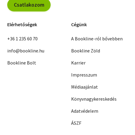
Csatlakozom
Elérhetőségek
Cégünk
+36 1 235 60 70
A Bookline-ról bővebben
info@bookline.hu
Bookline Zöld
Bookline Bolt
Karrier
Impresszum
Médiaajánlat
Könyvnagykereskedés
Adatvédelem
ÁSZF