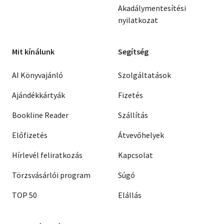
Akadálymentesítési
nyilatkozat
Mit kínálunk
Segítség
AI Könyvajánló
Szolgáltatások
Ajándékkártyák
Fizetés
Bookline Reader
Szállítás
Előfizetés
Átvevőhelyek
Hírlevél feliratkozás
Kapcsolat
Törzsvásárlói program
Súgó
TOP 50
Elállás