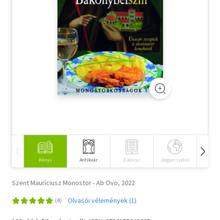
Szótár, nyelvkönyv
Tankönyv, segédkönyv
Társadalomtudomány
Természettudomány
Történelem
Vallás
Könyv
Antikvár
E-könyv
Idegen nyelvű
Hangos
Szent Mauríciusz Monostor - Ab Ovo, 2022
Olvasói vélemények (1)