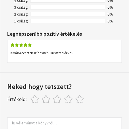
4 csillag
0%
3 csillag
0%
2 csillag
0%
1 csillag
0%
Legnépszerűbb pozitív értékelés
Kiváló receptek színes kép-illusztrációkkal.
Neked hogy tetszett?
Értékeld: