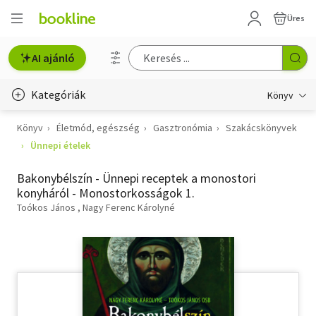
Üres
AI ajánló
Kategóriák
Könyv
Könyv
Életmód, egészség
Gasztronómia
Szakácskönyvek
Életmód, egészség
Ünnepi ételek
Erotika
Bakonybélszín - Ünnepi receptek a monostori
Gyermek- és ifjúsági
konyháról - Monostorkosságok 1.
Toókos János
Nagy Ferenc Károlyné
Hobbi, szabadidő
Irodalom
Művészet
Szakkönyv