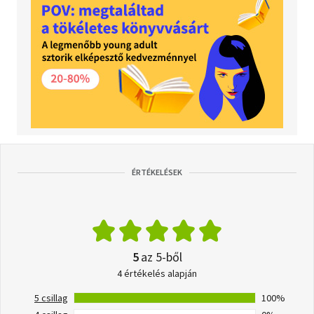
ÉRTÉKELÉSEK
5
az 5-ből
4 értékelés alapján
5 csillag
100%