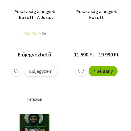
Pusztaság a hegyek
Pusztaság a hegyek
között - A Jura
között
hegység szent
szerzeteseinek élete
Előjegyezhető
11 590 Ft - 19 990 Ft
Előjegyzem
4 példány
ANTIKVÁR