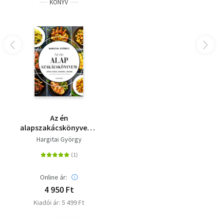
KÖNYV
Az én
alapszakácskönyvem -
Sütés-főzés lépésről
Hargitai György
lépésre
Online ár:
4 950 Ft
Kiadói ár: 5 499 Ft