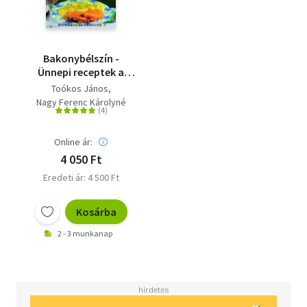
Bakonybélszín -
Ünnepi receptek a
monostori konyháról
Toókos János
- Monostorkosságok
Nagy Ferenc Károlyné
1.
Online ár:
4 050 Ft
Eredeti ár: 4 500 Ft
Kosárba
2 - 3 munkanap