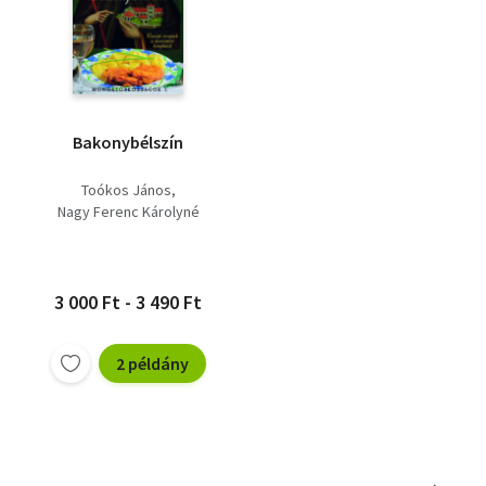
Bakonybélszín
Toókos János
Nagy Ferenc Károlyné
3 000 Ft - 3 490 Ft
2 példány