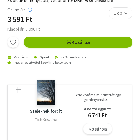
88 oldal･keménytábla, védőborító･ISBN:
9786156968456
Online ár:
3 591 Ft
Kiadói ár: 3 990 Ft
Kosárba
Raktáron
0 pont
2 - 3 munkanap
Ingyenes átvétel Bookline boltokban
Tedd kosárba mindkettőt egy
gombnyomással!
A kettő együtt:
Szeleknek fordít
6 741 Ft
Tóth Krisztina
Kosárba