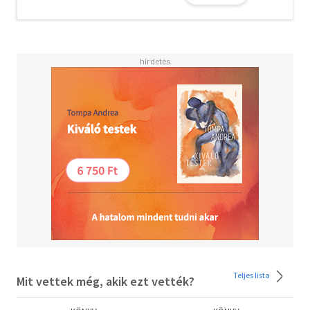
grafikák, skiccek - teszik teljessé; ezek nem pusztán
illusztrációk, hanem a szövegek vizuális megfelelőiként új
értelmezési rétegeket nyitnak meg, a képek és versek
egymás tükröződései.
Az elkészült kötet nemcsak egy belső világ lenyomata,
hanem egy korszak tükre is - azé, amelyben élünk,
alkotunk, és amelyben a líra még mindig képes keretet
adni a káosznak.
Teljes lista
Mit vettek még, akik ezt vették?