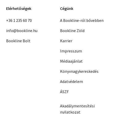
Elérhetőségek
Cégünk
+36 1 235 60 70
A Bookline-ról bővebben
info@bookline.hu
Bookline Zöld
Bookline Bolt
Karrier
Impresszum
Médiaajánlat
Könyvnagykereskedés
Adatvédelem
ÁSZF
Akadálymentesítési
nyilatkozat