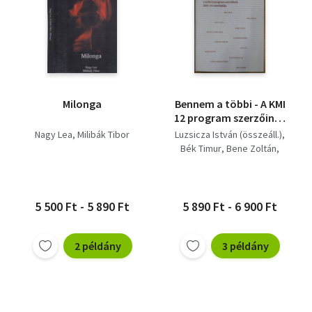
Milonga
Bennem a többi - A KMI
12 program szerzőinek
2021. évi antológiája
Nagy Lea
Milibák Tibor
Luzsicza István (összeáll.)
Bék Timur
Bene Zoltán
Iancu Laura
Kürti László
Lövétei Lázár László
Majoros Sándor
Marcsák Gergely
5 500 Ft - 5 890 Ft
5 890 Ft - 6 900 Ft
Nagy Lea
Regős Mátyás
Szálinger Balázs
2 példány
3 példány
Száraz Miklós György
Zsille Gábor