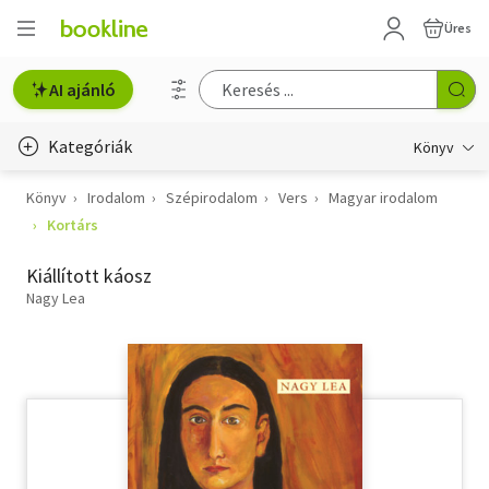
Üres
AI ajánló
Kategóriák
Könyv
Könyv
Irodalom
Szépirodalom
Vers
Magyar irodalom
Életmód, egészség
Kortárs
Erotika
Kiállított káosz
Gyermek- és ifjúsági
Nagy Lea
Hobbi, szabadidő
Irodalom
Művészet
Szakkönyv