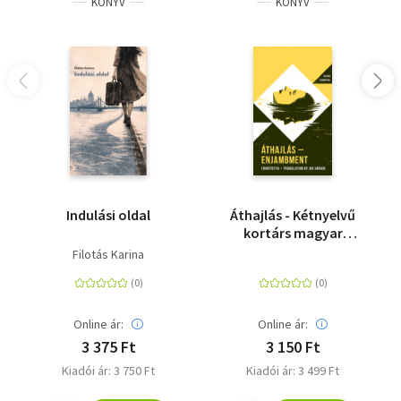
KÖNYV
KÖNYV
Indulási oldal
Áthajlás - Kétnyelvű
kortárs magyar
költészeti antológia
Filotás Karina
Online ár:
Online ár:
3 375 Ft
3 150 Ft
Kiadói ár: 3 750 Ft
Kiadói ár: 3 499 Ft