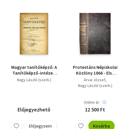
Magyar tanítóképző: A
Protestáns Népiskolai
Tanítóképző-intézeti
Közlöny 1866 - Első
Tanárok Országos...
kiadás
Nagy László (szerk.)
Árvai József
Nagy László (szerk.)
Online ár:
Előjegyezhető
12 500 Ft
Előjegyzem
Kosárba