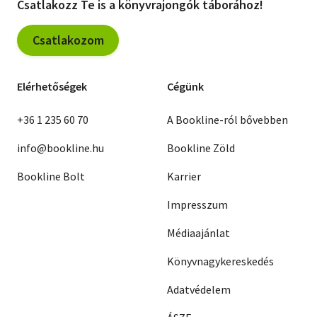
Csatlakozz Te is a könyvrajongók táborához!
Csatlakozom
Elérhetőségek
Cégünk
+36 1 235 60 70
A Bookline-ról bővebben
info@bookline.hu
Bookline Zöld
Bookline Bolt
Karrier
Impresszum
Médiaajánlat
Könyvnagykereskedés
Adatvédelem