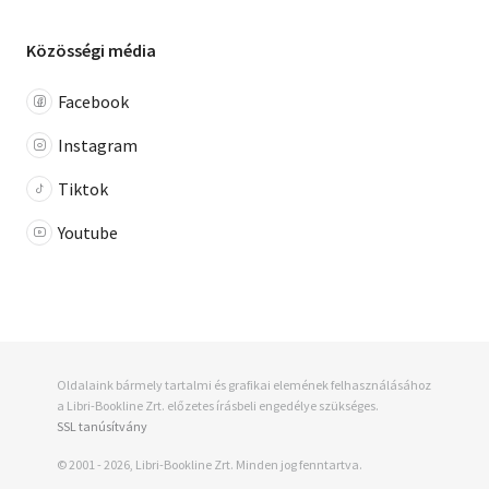
Közösségi média
Facebook
Instagram
Tiktok
Youtube
Oldalaink bármely tartalmi és grafikai elemének felhasználásához
a Libri-Bookline Zrt. előzetes írásbeli engedélye szükséges.
SSL tanúsítvány
© 2001 - 2026, Libri-Bookline Zrt. Minden jog fenntartva.