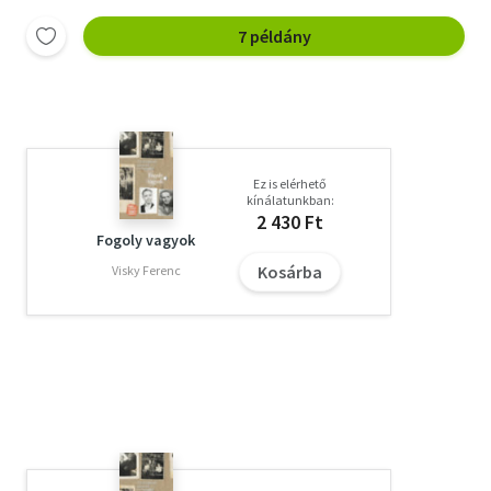
7 példány
Ez is elérhető
kínálatunkban:
2 430 Ft
Fogoly vagyok
Kosárba
Visky Ferenc