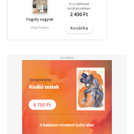
Ez is elérhető
kínálatunkban:
2 430 Ft
Fogoly vagyok
Kosárba
Visky Ferenc