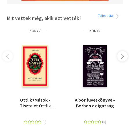
Teljes lista
Mit vettek még, akik ezt vették?
KÖNYV
KÖNYV
Ottlik+Mások -
A bor füveskönyve -
Tisztelet Ottlik
Borban az igazság
Gézának