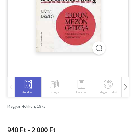
Szótár, nyelvkönyv
Tankönyv, segédkönyv
Társadalomtudomány
Természettudomány
Történelem
Vallás
Antikvár
Könyv
E-könyv
Idegen nyelvű
Hangos
Magyar Helikon, 1975
940 Ft - 2 000 Ft