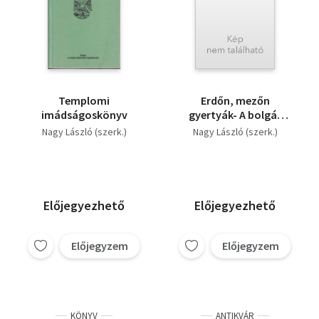
Templomi
Erdőn, mezőn
imádságoskönyv
gyertyák- A bolgár
népköltés antológiája
Nagy László (szerk.)
Nagy László (szerk.)
Előjegyezhető
Előjegyezhető
Előjegyzem
Előjegyzem
KÖNYV
ANTIKVÁR