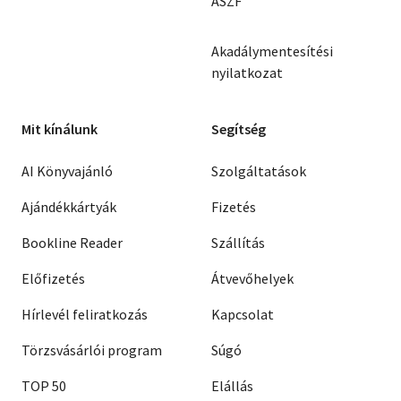
ÁSZF
Akadálymentesítési
nyilatkozat
Mit kínálunk
Segítség
AI Könyvajánló
Szolgáltatások
Ajándékkártyák
Fizetés
Bookline Reader
Szállítás
Előfizetés
Átvevőhelyek
Hírlevél feliratkozás
Kapcsolat
Törzsvásárlói program
Súgó
TOP 50
Elállás