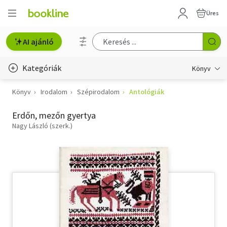
Üres
AI ajánló
Kategóriák
Könyv
Könyv
Irodalom
Szépirodalom
Antológiák
Életmód, egészség
Erdőn, mezőn gyertya
Erotika
Nagy László (szerk.)
Gyermek- és ifjúsági
Hobbi, szabadidő
Irodalom
Művészet
Szakkönyv