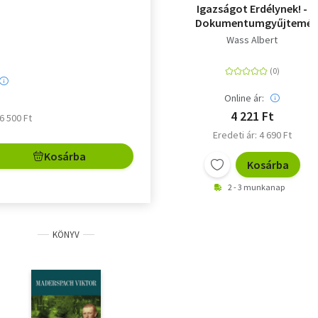
Igazságot Erdélynek! -
Dokumentumgyűjtemén
Wass Albert
Online ár:
4 221 Ft
 6 500 Ft
Eredeti ár: 4 690 Ft
Kosárba
Kosárba
2 - 3 munkanap
KÖNYV