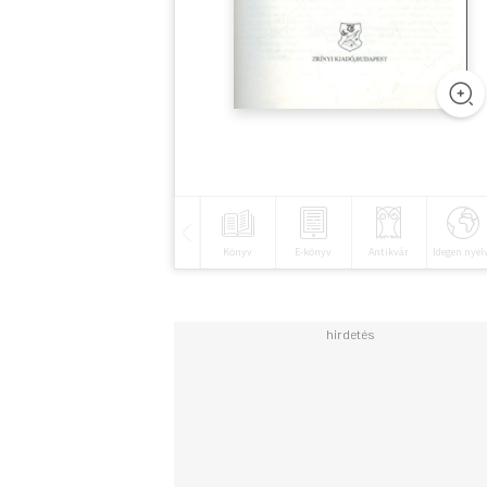
Könyv
E-könyv
Antikvár
Idegen nyel