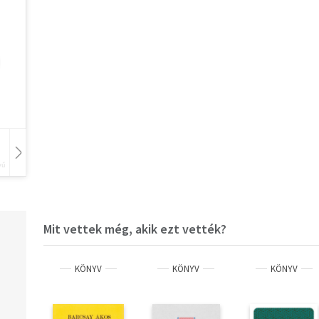
vű
Hangoskönyv
Film
Zene
Mit vettek még, akik ezt vették?
KÖNYV
KÖNYV
KÖNYV