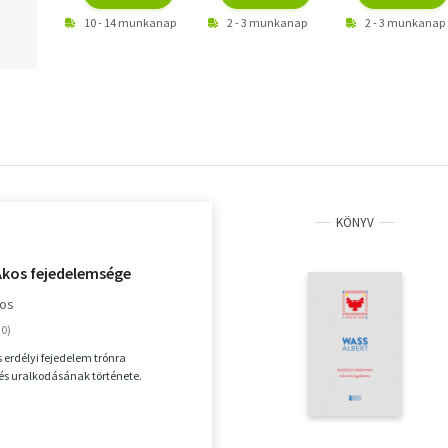
10 - 14 munkanap
2 - 3 munkanap
2 - 3 munkanap
KÖNYV
Ákos fejedelemsége
jos
 erdélyi fejedelem trónra
és uralkodásának története.