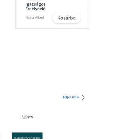
Igazságot
Erdélynek!
Kosárba
Wass Albert
Teljes lista
KÖNYV