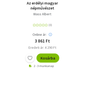
Az erdélyi magyar
y
népművészet
Wass Albert
Online ár:
3 861 Ft
Eredeti ár: 4 290 Ft
Kosárba
2 - 3 munkanap