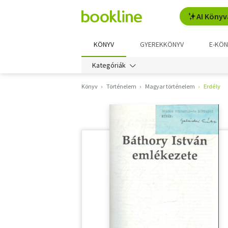
AI Könyv
KÖNYV
GYEREKKÖNYV
E-KÖN
Kategóriák
Könyv
Történelem
Magyar történelem
Erdély