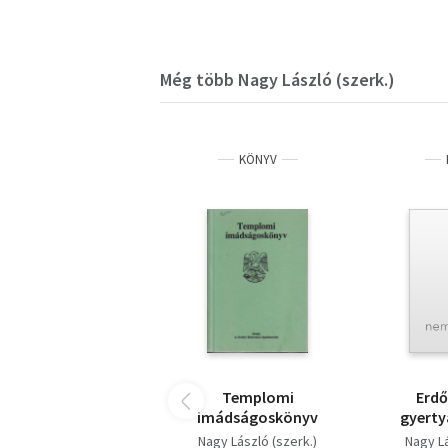
Még több Nagy László (szerk.)
KÖNYV
Templomi
Erd
imádságoskönyv
gyerty
népkölté
Nagy László (szerk.)
Nagy Lá