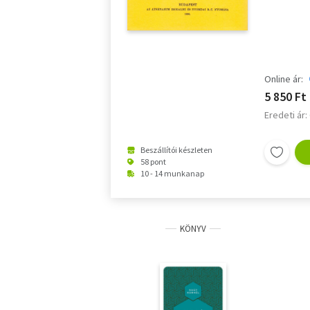
Online ár:
5 850 Ft
Eredeti ár:
Beszállítói készleten
58 pont
10 - 14 munkanap
KÖNYV