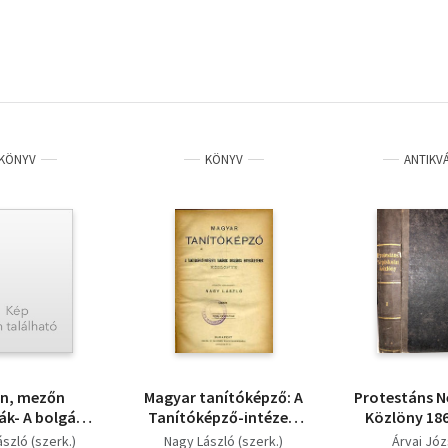
KÖNYV
KÖNYV
ANTIKV
őn, mezőn
Magyar tanítóképző: A
Protestáns N
ák- A bolgár
Tanítóképző-intézeti
Közlöny 186
s antológiája
Tanárok Országos...
kiadá
szló (szerk.)
Nagy László (szerk.)
Árvai Józ