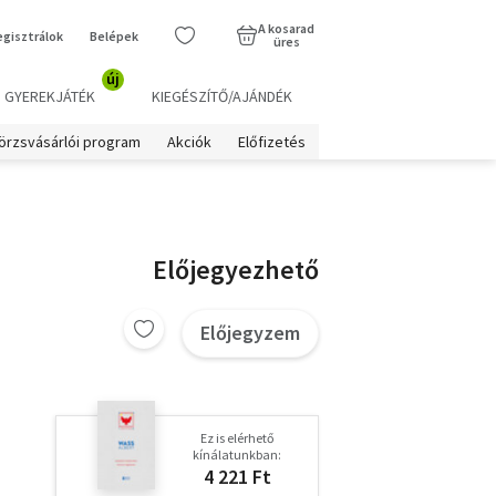
A kosarad
egisztrálok
Belépek
üres
új
GYEREKJÁTÉK
KIEGÉSZÍTŐ/AJÁNDÉK
örzsvásárlói program
Akciók
Előfizetés
Előjegyezhető
Előjegyzem
Ez is elérhető
kínálatunkban:
4 221 Ft