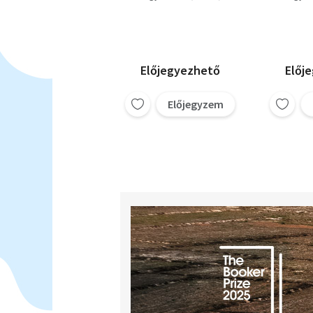
Előjegyezhető
Előj
Előjegyzem