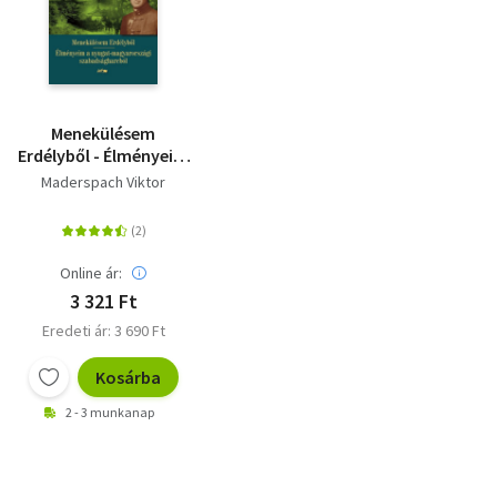
Menekülésem
Erdélyből - Élményeim
a nyugat-
Maderspach Viktor
magyarországi
szabadságharcból
Online ár:
3 321 Ft
Eredeti ár: 3 690 Ft
Kosárba
2 - 3 munkanap