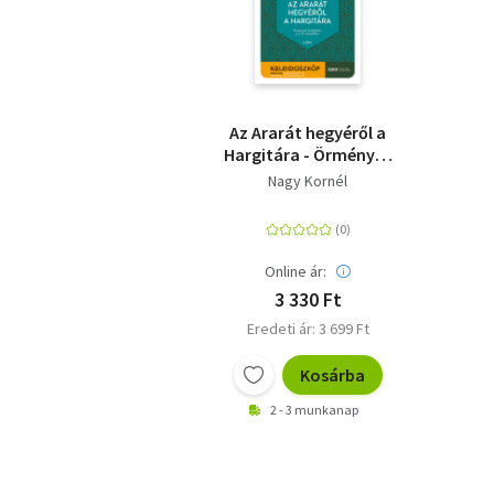
Az Ararát hegyéről a
Hargitára - Örmények
Erdélyben a 17-18.
Nagy Kornél
században
Online ár:
3 330 Ft
Eredeti ár: 3 699 Ft
Kosárba
2 - 3 munkanap