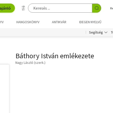
ajánló
R
YV
HANGOSKÖNYV
ANTIKVÁR
IDEGEN NYELVŰ
T
Segítség
Báthory István emlékezete
Nagy László (szerk.)