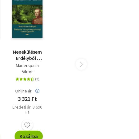
Menekülésem
Erdélyből -
Élményeim a
Maderspach
nyugat-
Viktor
magyarországi
szabadságharcból
Online ár:
3 321 Ft
Eredeti ár: 3 690
Ft
Kosárba