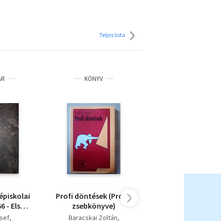
Teljes lista
ÁR
KÖNYV
ANTIKVÁR
épiskolai
Profi döntések (Profik
Erdőn, mezőn gye
6 - Első
zsebkönyve)
s
sef
Baracskai Zoltán
Nagy László (szerk