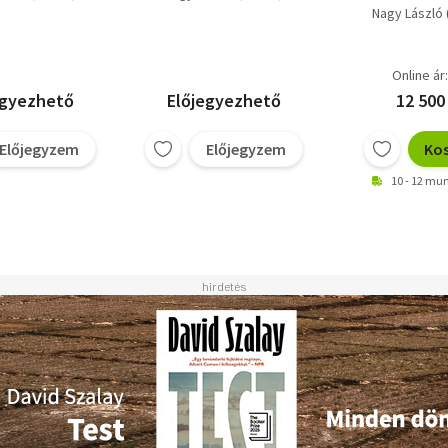
Nagy László 
Online ár
egyezhető
Előjegyezhető
12 500
Előjegyzem
Előjegyzem
Ko
10 - 12 m