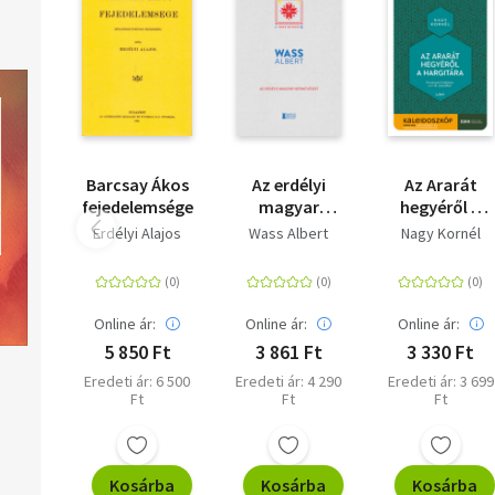
Barcsay Ákos
Az erdélyi
Az Ararát
fejedelemsége
magyar
hegyéről a
népművészet
Hargitára -
Erdélyi Alajos
Wass Albert
Nagy Kornél
Örmények
Erdélyben a
17-18.
században
Online ár:
Online ár:
Online ár:
5 850 Ft
3 861 Ft
3 330 Ft
Eredeti ár: 6 500
Eredeti ár: 4 290
Eredeti ár: 3 699
Ft
Ft
Ft
Kosárba
Kosárba
Kosárba