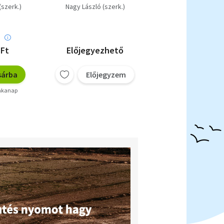
(szerk.)
Nagy László (szerk.)
:
 Ft
Előjegyezhető
940 Ft - 2 000 
sárba
Előjegyzem
7 példán
unkanap