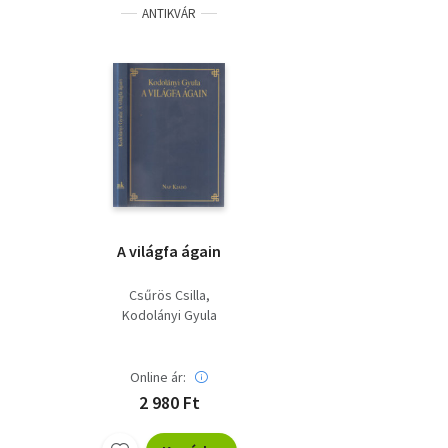
ANTIKVÁR
A világfa ágain
Csűrös Csilla
Kodolányi Gyula
Online ár:
2 980 Ft