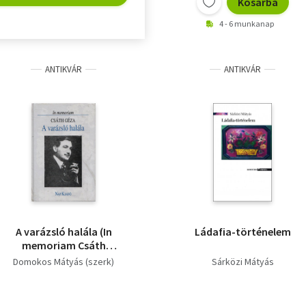
Kosárba
4 - 6 munkanap
ANTIKVÁR
ANTIKVÁR
A varázsló halála (In
Ládafia-történelem
memoriam Csáth
Géza)
Domokos Mátyás (szerk)
Sárközi Mátyás