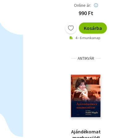
Online ár:
990 Ft
Kosárba
4 - 6 munkanap
ANTIKVÁR
Ajándékomat
megbecsüld!