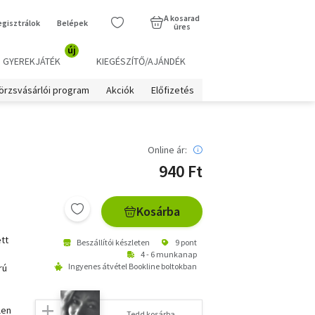
A kosarad
egisztrálok
Belépek
üres
új
GYEREKJÁTÉK
KIEGÉSZÍTŐ/AJÁNDÉK
örzsvásárlói program
Akciók
Előfizetés
Online ár:
940 Ft
Kosárba
tt
Beszállítói készleten
9 pont
4 - 6 munkanap
Ingyenes átvétel Bookline boltokban
rú
len
Tedd kosárba