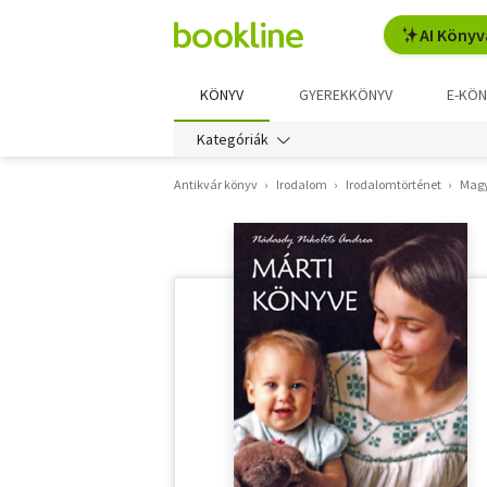
AI Könyv
KÖNYV
GYEREKKÖNYV
E-KÖN
Kategóriák
Antikvár könyv
Irodalom
Irodalomtörténet
Magy