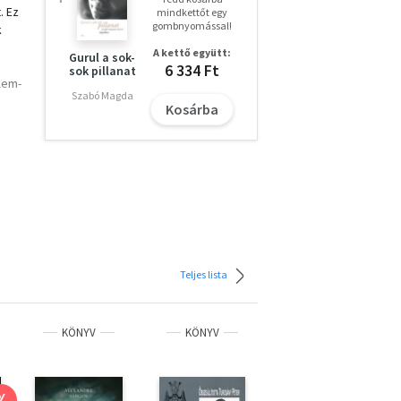
. Ez
mindkettőt egy
gombnyomással!
k
A kettő együtt:
Gurul a sok-
6 334 Ft
sok pillanat
lem-
Szabó Magda
Kosárba
a
lló
p és
t
radni
Teljes lista
KÖNYV
KÖNYV
KÖNYV
%