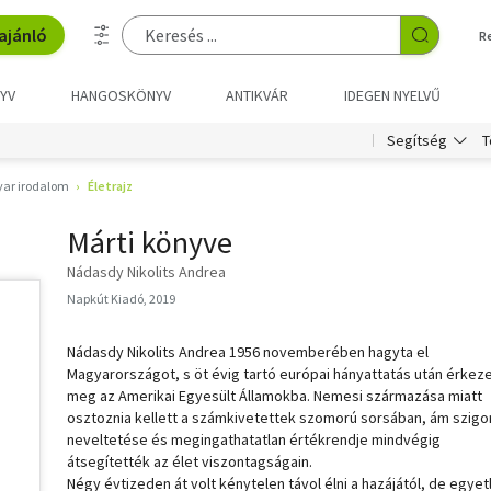
ajánló
R
YV
HANGOSKÖNYV
ANTIKVÁR
IDEGEN NYELVŰ
T
Segítség
ar irodalom
Életrajz
Márti könyve
Nádasdy Nikolits Andrea
Napkút Kiadó, 2019
Nádasdy Nikolits Andrea 1956 novemberében hagyta el
Magyarországot, s öt évig tartó európai hányattatás után érkeze
meg az Amerikai Egyesült Államokba. Nemesi származása miatt
osztoznia kellett a számkivetettek szomorú sorsában, ám szigo
neveltetése és megingathatatlan értékrendje mindvégig
átsegítették az élet viszontagságain.
Négy évtizeden át volt kénytelen távol élni a hazájától, de egyet