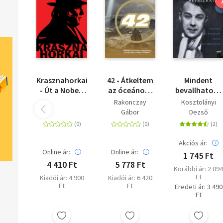
Krasznahorkai
42 - Átkeltem
Mindent
- Út a Nobel-
az óceánon,
bevallhatok -
díjig
hogy lássam
Kötetben me
Rakonczay
Kosztolányi
az erőt, mely
nem jelent
Gábor
Dezső
a világot
írások és más
mozgatja...
újdonságok
Akciós ár:
Online ár:
Online ár:
1 745 Ft
4 410 Ft
5 778 Ft
Korábbi ár: 2 09
Ft
Kiadói ár: 4 900
Kiadói ár: 6 420
Ft
Ft
Eredeti ár: 3 490
Ft