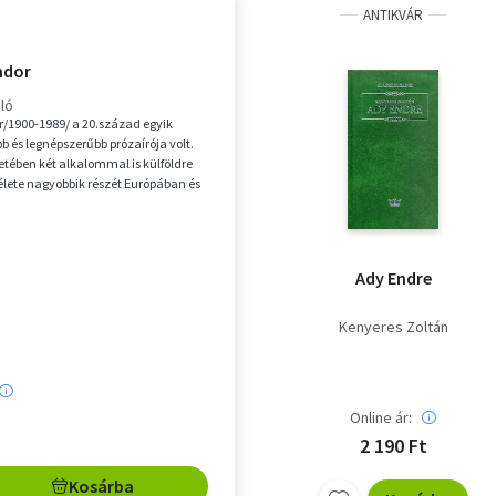
ANTIKVÁR
ndor
ló
/1900-1989/ a 20.század egyik
b és legnépszerűbb prózaírója volt.
etében két alkalommal is külföldre
élete nagyobbik részét Európában és
Ady Endre
Kenyeres Zoltán
Online ár:
2 190 Ft
Kosárba