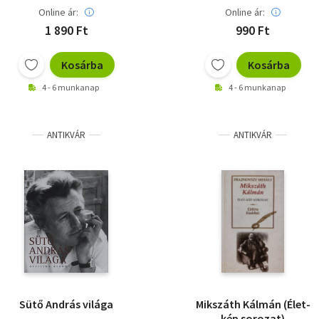
Online ár:
Online ár:
1 890 Ft
990 Ft
Kosárba
Kosárba
4 - 6 munkanap
4 - 6 munkanap
ANTIKVÁR
ANTIKVÁR
Sütő András világa
Mikszáth Kálmán (Élet-
kép sorozat)