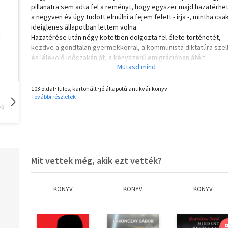
pillanatra sem adta fel a reményt, hogy egyszer majd hazatérhet
a negyven év úgy tudott elmúlni a fejem felett - írja -, mintha csa
ideiglenes állapotban lettem volna.
Hazatérése után négy kötetben dolgozta fel élete történetét,
kezdve a gondtalan gyermekkorral, a kommunista diktatúra szel
és lélekölő időszakán át, a kényszerű emigrációban átélt
küzdelmekig.
Ma, amikor a fiatalok tele várakozással és reménnyel, százával
hagyják el önként a hazájukat, talán föl sem merül bennük, hogy 
103 oldal･füles, kartonált･jó állapotú antikvár könyv
További részletek
bőség vonzása s az átgondolatlan kíváncsiság mennyire
vű
Hangoskönyv
Film
Zene
kockázatos, és milyen súlyos veszélyeket rejteget. A szerző öná
kötetben, de végső soron a 2017-ben napvilágot látott Homoklá
csengőfrász című dokumentumregényének folytatásaként, mos
legfőképpen értük, az ő okulásukra tárja föl egyetlen gyermeke
tragikus sorsát és saját vergődését, ahogyan talpon próbált ma
Mit vettek még, akik ezt vették?
Amerikában, a szabadság - számára nagyon is lélektelen -
birodalmában.
KÖNYV
KÖNYV
KÖNYV