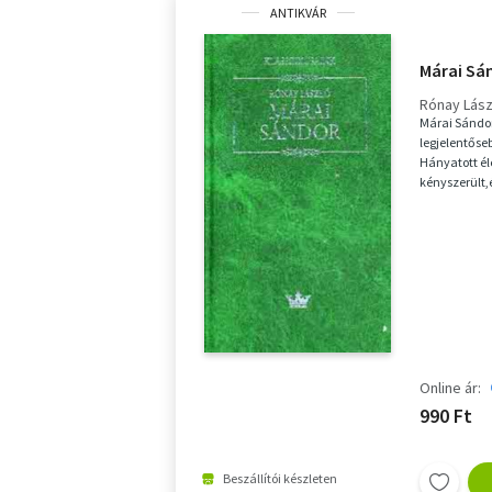
ANTIKVÁR
Márai Sá
Rónay Lász
Márai Sándor
legjelentőseb
Hányatott él
kényszerült,
az Ameri...
Online ár:
990 Ft
Beszállítói készleten