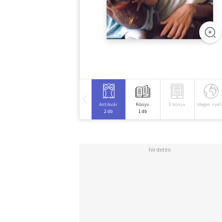
Antikvár
Könyv
E-könyv
Idegen nyel
2 db
1 db