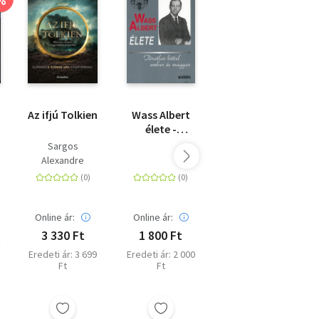
Az ifjú Tolkien
Wass Albert
Kittenberger
élete -
Kálmán élete
g
Töretlen
Sargos
Fekete István
hittel ember
Alexandre
és magyar
Online ár:
Online ár:
Online ár:
3 330 Ft
1 800 Ft
3 600 Ft
4
Eredeti ár: 3 699
Eredeti ár: 2 000
Eredeti ár: 3 999
Ft
Ft
Ft