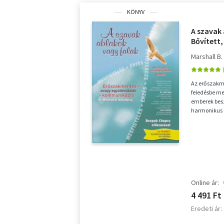
KÖNYV
A szavak 
Bővített,
Marshall B
Az erőszakm
feledésbe me
emberek besz
harmonikus é
történetek, p
Online ár:
4 491 Ft
Eredeti ár: