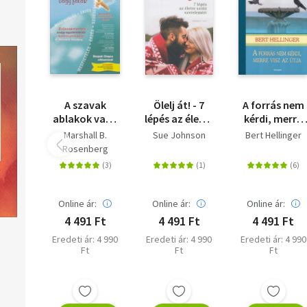
A szavak
Ölelj át! - 7
A forrás nem
ablakok vagy
lépés az életre
kérdi, merre
falak -
szóló
visz az útja - 
Marshall B.
Sue Johnson
Bert Hellinger
Bővített,
szerelemért
családfelállít
Rosenberg
javított
lexikonja
kiadás
Online ár:
Online ár:
Online ár:
4 491 Ft
4 491 Ft
4 491 Ft
Eredeti ár: 4 990
Eredeti ár: 4 990
Eredeti ár: 4 990
Ft
Ft
Ft