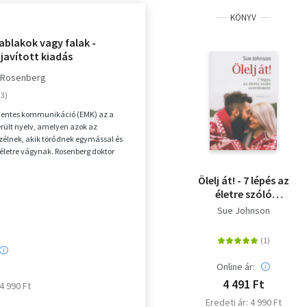
KÖNYV
ablakok vagy falak -
 javított kiadás
. Rosenberg
entes kommunikáció (EMK) az a
rült nyelv, amelyen azok az
élnek, akik törődnek egymással és
letre vágynak. Rosenberg doktor
éldák és párb...
Ölelj át! - 7 lépés az
életre szóló
szerelemért
Sue Johnson
Online ár:
4 491 Ft
 4 990 Ft
Eredeti ár: 4 990 Ft