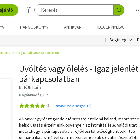
ajánló
R
YV
HANGOSKÖNYV
ANTIKVÁR
IDEGEN NYELVŰ
T
Segítség
iálpszichológia, társas kapcsolatok
Üvöltés vagy ölelés - Igaz jelenlét
párkapcsolatban
N. Tóth Klára
Magánkiadás, 2021
Olvasói vélemények (2)
A könyv egyrészt gondolatébresztő szellemi kaland, másrészt 
belső utazás érzelmeink ösvényein az intimitás felé. Valódi utat
mutat,hogy a párkapcsolatra fejlődési lehetőségként tekintve
önmagunkat is mélyebben megismerhessük s ezáltal őszintébb