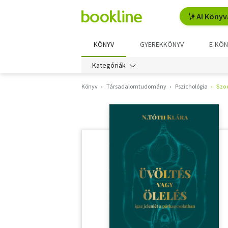
AI Könyv
KÖNYV
GYEREKKÖNYV
E-KÖN
Kategóriák
Könyv
Társadalomtudomány
Pszichológia
Szoc