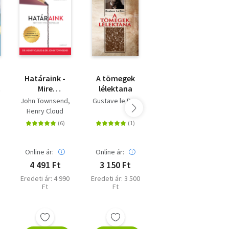
Határaink -
A tömegek
Idiótákkal
Mire
lélektana
körülvéve -
A
mondjunk
Hogyan
John Townsend
Gustave le Bon
Thomas Erikson
ás
igent és mire
értsük meg
Henry Cloud
nemet, hogy
azokat,
saját kézben
akiket
tarthassuk az
lehetetlen
életünket? -
megérteni?
Online ár:
Online ár:
Online ár:
bővített
4 491 Ft
3 150 Ft
4 491 Ft
kiadás
Eredeti ár: 4 990
Eredeti ár: 3 500
Eredeti ár: 4 990
Ft
Ft
Ft