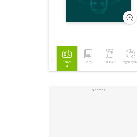
Könyv
E-könyv
Antikvár
Idegen nyel
1 db