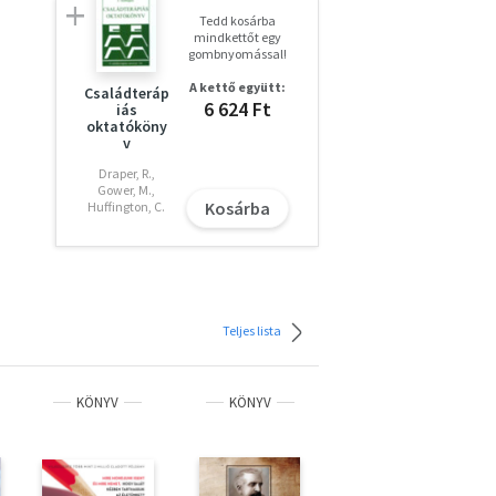
Tedd kosárba
mindkettőt egy
gombnyomással!
A kettő együtt:
Családteráp
6 624 Ft
iás
oktatóköny
v
Draper, R.,
Gower, M.,
Kosárba
Huffington, C.
Teljes lista
KÖNYV
KÖNYV
KÖNYV