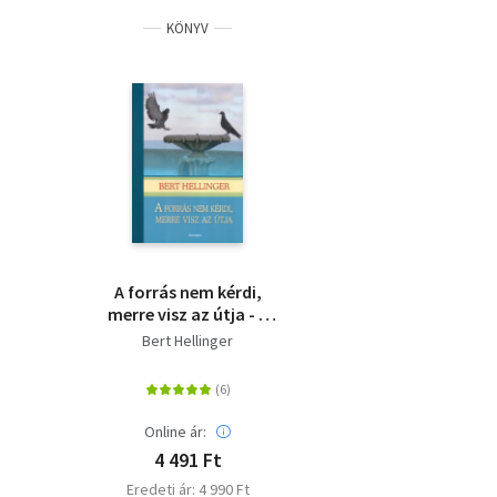
KÖNYV
A forrás nem kérdi,
merre visz az útja - A
családfelállítás
Bert Hellinger
lexikonja
Online ár:
4 491 Ft
Eredeti ár: 4 990 Ft