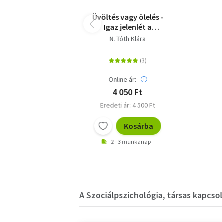
Üvöltés vagy ölelés -
Igaz jelenlét a
párkapcsolatban
N. Tóth Klára
Online ár:
4 050 Ft
Eredeti ár: 4 500 Ft
Kosárba
2 - 3 munkanap
A Szociálpszichológia, társas kapcso