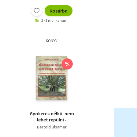
Kosárba
2 - 3 munkanap
KÖNYV
%
Gyökerek nélkül nem
lehet repülni -
Családállítás Bert
Bertold Ulsamer
Hellinger terápiás