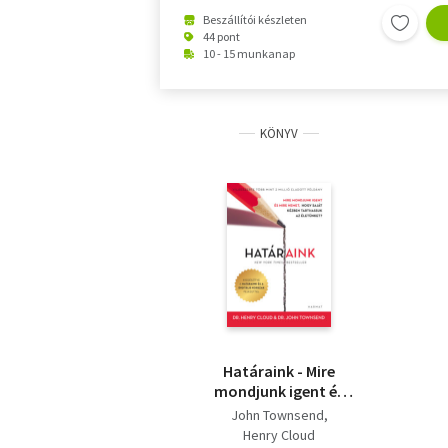
Beszállítói készleten
44 pont
10 - 15 munkanap
KÖNYV
Határaink - Mire
mondjunk igent és
mire nemet, hogy
John Townsend
saját kézben
Henry Cloud