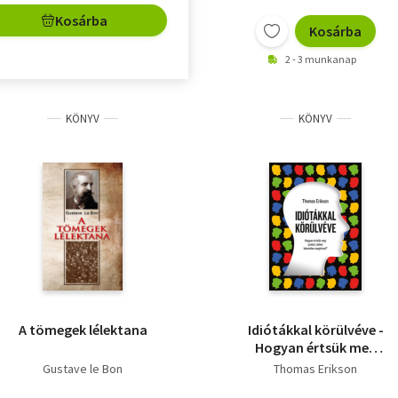
Kosárba
Kosárba
2 - 3 munkanap
KÖNYV
KÖNYV
A tömegek lélektana
Idiótákkal körülvéve -
Hogyan értsük meg
azokat, akiket
Gustave le Bon
Thomas Erikson
lehetetlen megérteni?