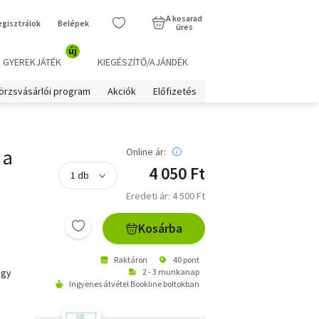
A kosarad
egisztrálok
Belépek
üres
új
GYEREKJÁTÉK
KIEGÉSZÍTŐ/AJÁNDÉK
örzsvásárlói program
Akciók
Előfizetés
 a
Online ár:
4 050 Ft
Eredeti ár: 4 500 Ft
Kosárba
Raktáron
40 pont
egy
2 - 3 munkanap
Ingyenes átvétel Bookline boltokban