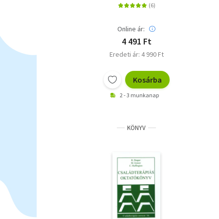
tarthassuk az
életünket? - bővített
kiadás
Online ár:
4 491 Ft
Eredeti ár: 4 990 Ft
Kosárba
2 - 3 munkanap
KÖNYV