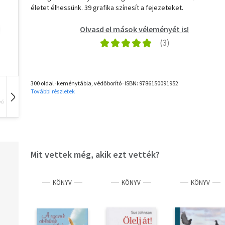
életet élhessünk. 39 grafika színesít a fejezeteket.
Olvasd el mások véleményét is!
300 oldal･keménytábla, védőborító･ISBN:
9786150091952
További részletek
vű
Hangoskönyv
Film
Zene
Mit vettek még, akik ezt vették?
KÖNYV
KÖNYV
KÖNYV