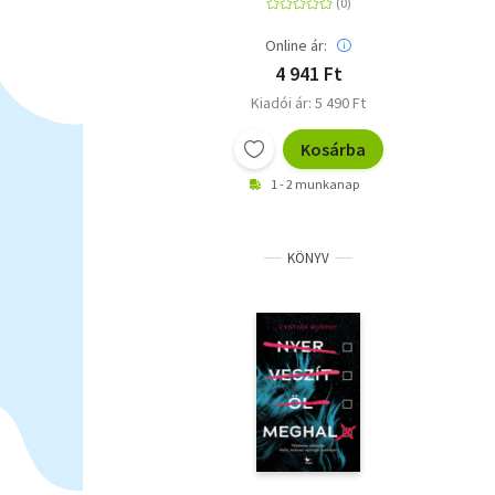
Online ár:
4 941 Ft
Kiadói ár: 5 490 Ft
Kosárba
1 - 2 munkanap
KÖNYV