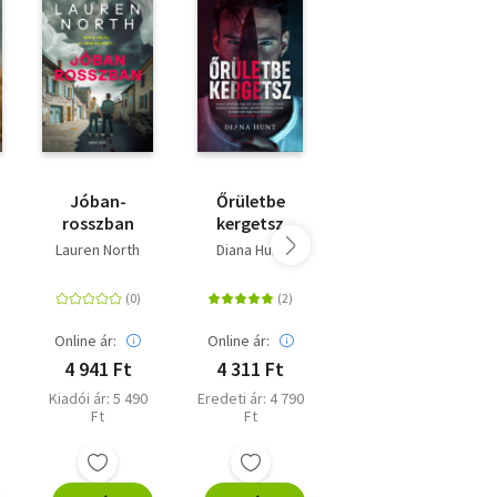
mű
kai
Jóban-
Őrületbe
Megőrülök
rosszban
kergetsz
érted
Lauren North
Diana Hunt
Diana Hunt
Online ár:
Online ár:
Online ár:
4 941 Ft
4 311 Ft
5 301 Ft
Kiadói ár: 5 490
Eredeti ár: 4 790
Kiadói ár: 5 890
Ft
Ft
Ft