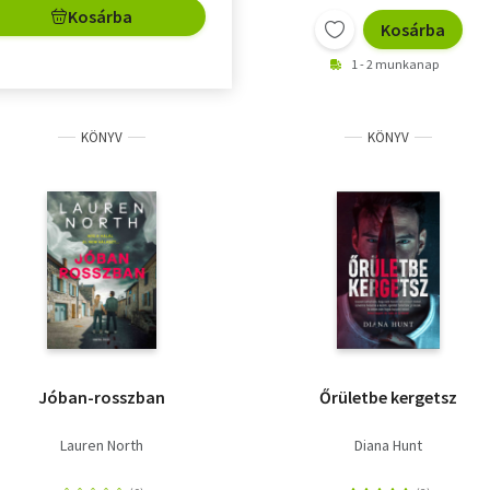
Kosárba
Kosárba
1 - 2 munkanap
KÖNYV
KÖNYV
Jóban-rosszban
Őrületbe kergetsz
Lauren North
Diana Hunt