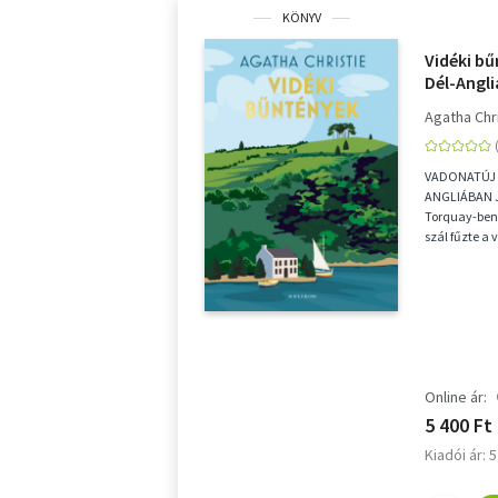
KÖNYV
Vidéki bű
Dél-Angl
Agatha Chr
VADONATÚJ 
ANGLIÁBAN 
Torquay-ben 
szál fűzte a 
Agathát a vás
Online ár:
5 400 Ft
Kiadói ár: 