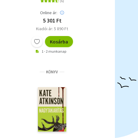
Online ár:
5 301 Ft
Kiadói ár: 5 890 Ft
Kosárba
1 - 2 munkanap
KÖNYV