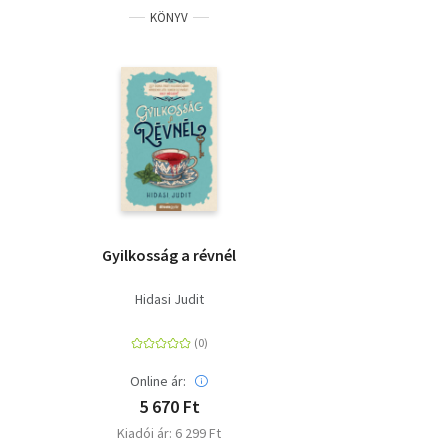
KÖNYV
Gyilkosság a révnél
Hidasi Judit
Online ár:
5 670 Ft
Kiadói ár: 6 299 Ft