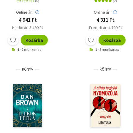
Online ár:
Online ár:
4 941 Ft
4 311 Ft
Kiadói ár: 5 490 Ft
Eredeti ár: 4 790 Ft
Kosárba
Kosárba
1 - 2 munkanap
1 - 2 munkanap
KÖNYV
KÖNYV