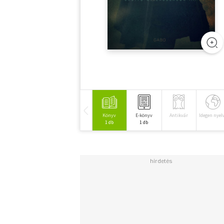
Könyv
E-könyv
Antikvár
Idegen nyel
1 db
1 db