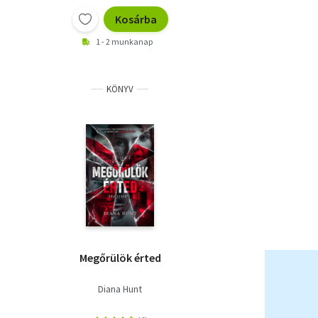
Kosárba
1 - 2 munkanap
KÖNYV
Megőrülök érted
Diana Hunt