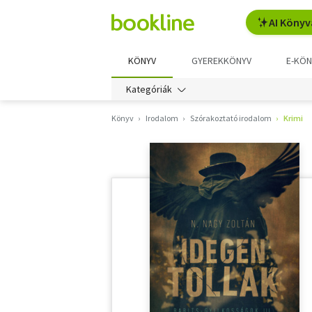
AI Könyv
KÖNYV
GYEREKKÖNYV
E-KÖN
Kategóriák
Könyv
Irodalom
Szórakoztató irodalom
Krimi