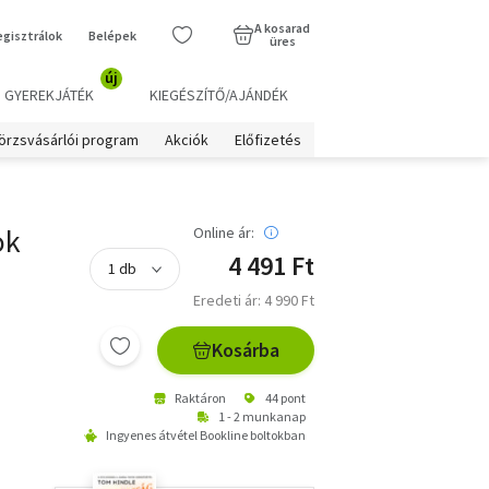
A kosarad
egisztrálok
Belépek
üres
új
GYEREKJÁTÉK
KIEGÉSZÍTŐ/AJÁNDÉK
örzsvásárlói program
Akciók
Előfizetés
ok
Online ár:
4 491 Ft
Eredeti ár: 4 990 Ft
Kosárba
Raktáron
44 pont
1 - 2 munkanap
Ingyenes átvétel Bookline boltokban