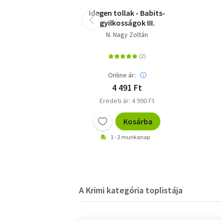
Idegen tollak - Babits-
gyilkosságok III.
N. Nagy Zoltán
Online ár:
4 491 Ft
Eredeti ár: 4 990 Ft
Kosárba
1 - 2 munkanap
A Krimi kategória toplistája