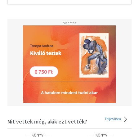
Mit rejt a bánya sötétje és a metró alagútja?
Vajon a fiú csontjait őrzik a fekete fa gyökerei?
Ahhoz, hogy sikerrel járjon, Gálfinak nemcsak a gyilkos
útvesztőjéből kell kijutnia, hanem a saját múltjának
démonokkal teli labirintusából is. És könnyen lehet, hogy
a kijáratnál valaki már vár rá.
N. Nagy Zoltán eredeti végzettsége szerint közgazdász,
de már fiatalkora óta kutatja a magyar kriminalisztika
rejtélyes ügyeit. A korábban nyomozóként is dolgozó
szerző írásaiban a rendőrség és a hatóságok munkájának
valósághű ábrázolására törekszik.
Teljes lista
Mit vettek még, akik ezt vették?
KÖNYV
KÖNYV