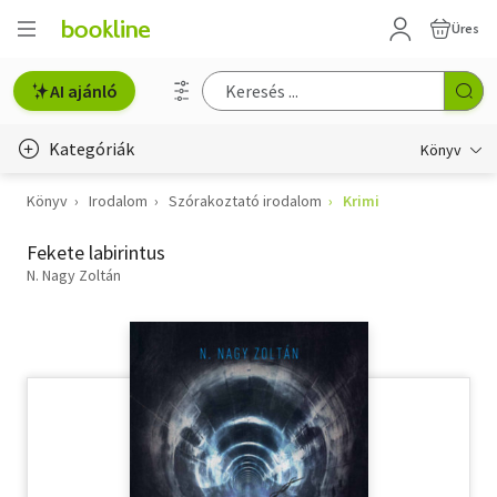
Üres
AI ajánló
Kategóriák
Könyv
Könyv
Irodalom
Szórakoztató irodalom
Krimi
Életmód, egészség
Fekete labirintus
Erotika
N. Nagy Zoltán
Gyermek- és ifjúsági
Hobbi, szabadidő
Irodalom
Művészet
Szakkönyv