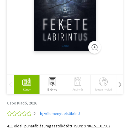
Szótár, nyelvkönyv
Tankönyv, segédkönyv
Társadalomtudomány
Természettudomány
Történelem
Vallás
Könyv
E-könyv
Antikvár
Idegen nyelvű
Hangos
Gabo Kiadó, 2026
Írj véleményt elsőként!
411 oldal･puhatáblás, ragasztókötött･ISBN:
9786151101902