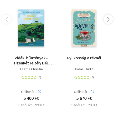
Vidéki bűntények -
Gyilkosság a révnél
Tizenkét rejtély Dél-
Angliából
Agatha Christie
Hidasi Judit
Online ár:
Online ár:
5 400 Ft
5 670 Ft
Kiadói ár: 5 999 Ft
Kiadói ár: 6 299 Ft