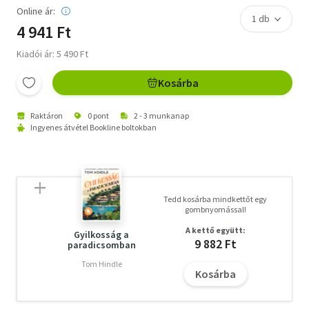
Online ár:
4 941 Ft
Kiadói ár: 5 490 Ft
Kosárba
Raktáron
0 pont
2 - 3 munkanap
Ingyenes átvétel Bookline boltokban
Tedd kosárba mindkettőt egy
gombnyomással!
A kettő együtt:
Gyilkosság a
9 882 Ft
paradicsomban
Tom Hindle
Kosárba