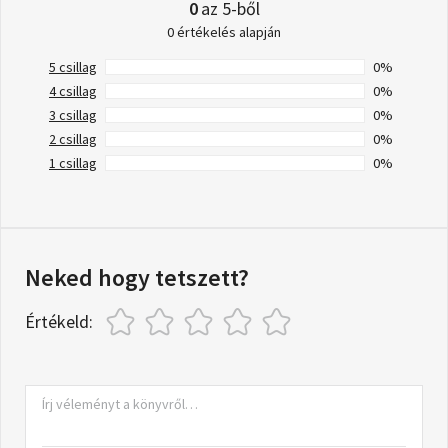
0
az 5-ből
0 értékelés alapján
5 csillag
0%
4 csillag
0%
3 csillag
0%
2 csillag
0%
1 csillag
0%
Neked hogy tetszett?
Értékeld: