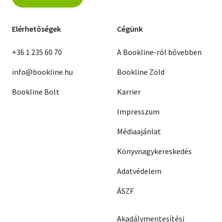
Elérhetőségek
Cégünk
+36 1 235 60 70
A Bookline-ról bővebben
info@bookline.hu
Bookline Zöld
Bookline Bolt
Karrier
Impresszum
Médiaajánlat
Könyvnagykereskedés
Adatvédelem
ÁSZF
Akadálymentesítési