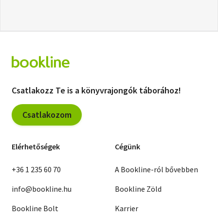
Csatlakozz Te is a könyvrajongók táborához!
Csatlakozom
Elérhetőségek
Cégünk
+36 1 235 60 70
A Bookline-ról bővebben
info@bookline.hu
Bookline Zöld
Bookline Bolt
Karrier