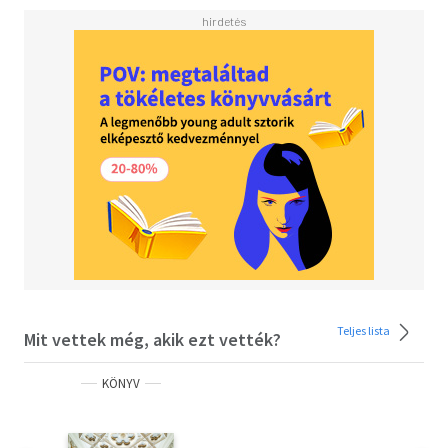
A Magyarország középkori művészetét bemutató kötet
jelenleg az egyetlen, szemléletében is korszerű, átfogó
összefoglalás arról a jelentős értékről, amellyel ez az
ország története első felében hozzájárult Európa
egyetemes kultúrájához. A kép, amely az olvasó elé tárul,
rendkívül sokszínű és sajátos. Jellemző arra a földrajzi és
társadalmi helyzetre, amelyben az Árpádok, az Anjouk,
Luxemburgi Zsigmond és utódai, különösen Hunyadi
Mátyás kormányozták a királyságot. A tanulmányokat és
műleírásokat tartalmazó könyv 25 hazai és külföldi
kutató összefogásával, nemzetközi szerkesztőgárda
koncepciója szerint készült, és első kiadásban angol
nyelven látott napvilágot 2018-ban a római Viella kiadó
gondozásában. Eredeti célját, amely nemzetközi szakmai
Teljes lista
Mit vettek még, akik ezt vették?
közvélemény figyelmének felkeltése volt a magyar
művészeti örökség iránt, már betöltötte: tucatnyi pozitív
KÖNYV
recenzió a világ legrangosabb szakmai folyóiratai
igazolták a célkitűzés helyességét. A magyar kiadással
egyrészt a hazai közvéleményt, többek között