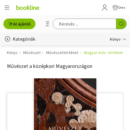
Üres
AI ajánló
Kategóriák
Könyv
Könyv
Művészet
Művészettörténet
Magyar műv. történet
Életmód, egészség
Művészet a középkori Magyarországon
Erotika
Gyermek- és ifjúsági
Hobbi, szabadidő
Irodalom
Művészet
Szakkönyv