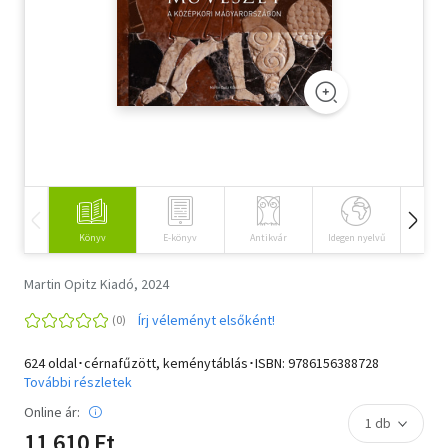
Szótár, nyelvkönyv
Tankönyv, segédkönyv
Társadalomtudomány
Természettudomány
Történelem
Könyv
E-könyv
Antikvár
Idegen nyelvű
Hangos
Vallás
Martin Opitz Kiadó, 2024
Írj véleményt elsőként!
624 oldal･cérnafűzött, keménytáblás･ISBN:
9786156388728
További részletek
Online ár:
11 610 Ft