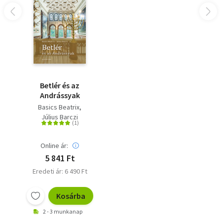
középiskolai tanárokat, tanulókat, a magyar múlt iránt
érdeklődő, a műveltségük gyarapítására vágyó olvasókat
kívánjuk megszólítani, hasznos és megbízható
információkkal ellátni a magyar középkor művészetéről,
másrészt nem kétséges az sem, hogy a felsőoktatásban is
jól használható, jelenleg ott is hiánypótló kézikönyvet
bocsátunk ki."
Betlér és az
Andrássyak
Basics Beatrix
Július Barczi
Online ár:
5 841 Ft
Eredeti ár: 6 490 Ft
Kosárba
2 - 3 munkanap