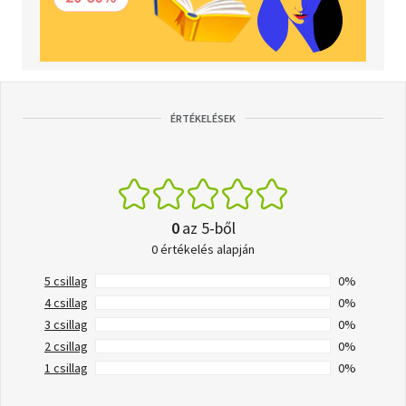
ÉRTÉKELÉSEK
0
az 5-ből
0 értékelés alapján
5 csillag
0%
4 csillag
0%
3 csillag
0%
2 csillag
0%
1 csillag
0%