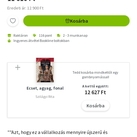
Eredeti ár: 12 900 Ft
Kosárba
Raktáron
116 pont
2 - 3 munkanap
Ingyenes átvétel Bookline boltokban
Tedd kosárba mindkettőt egy
gombnyomással!
A kettő együtt:
Ecset, agyag, fonal
12 627 Ft
Szilágyi Rita
Kosárba
""Azt, hogy ez a vállalkozás mennyire újszerű és