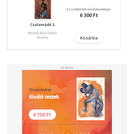
Ez is elérhető kínálatunkban:
6 300 Ft
Csalamádé 3.
Muszty Bea; Dobay
Kosárba
András