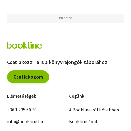
Csatlakozz Te is a könyvrajongók táborához!
Csatlakozom
Elérhetőségek
Cégünk
+36 1 235 60 70
A Bookline-ról bővebben
info@bookline.hu
Bookline Zöld