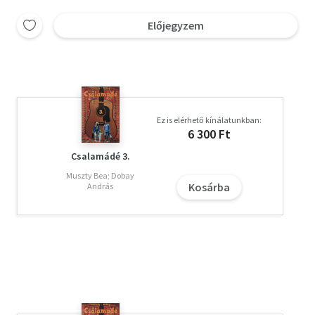
Előjegyzem
Ez is elérhető kínálatunkban:
6 300 Ft
Csalamádé 3.
Muszty Bea; Dobay
Kosárba
András