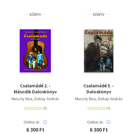
KÖNYV
KÖNYV
Csalamádé 2. -
Csalamádé 5. -
Második Daloskönyv
Daloskönyv
Muszty Bea
Dobay András
Muszty Bea
Dobay András
Online ár:
Online ár:
6 300 Ft
6 300 Ft