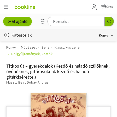
Üres
AI ajánló
Kategóriák
Könyv
Könyv
Művészet
Zene
Klasszikus zene
Életmód, egészség
Dalgyűjtemények, kották
Erotika
Titkos út – gyerekdalok (Kezdő és haladó szülőknek,
Gyermek- és ifjúsági
óvónőknek, gitárosoknak kezdő és haladó
gitárkísérettel)
Hobbi, szabadidő
Muszty Bea
Dobay András
Irodalom
Művészet
Szakkönyv