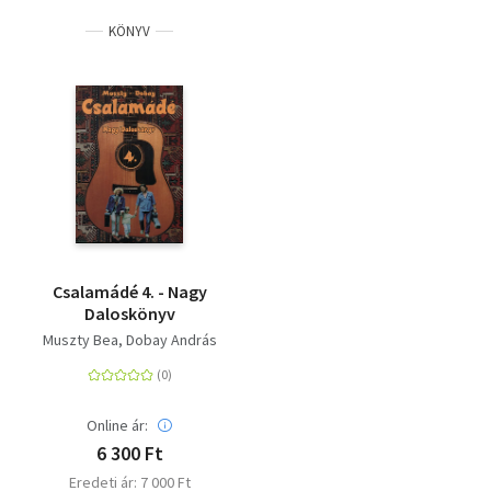
KÖNYV
Csalamádé 4. - Nagy
Daloskönyv
Muszty Bea
Dobay András
Online ár:
6 300 Ft
Eredeti ár: 7 000 Ft