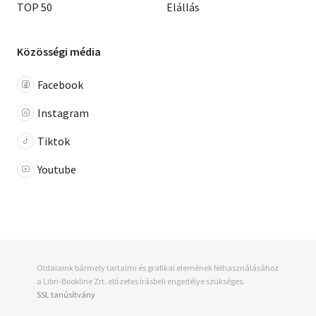
TOP 50
Elállás
Közösségi média
Facebook
Instagram
Tiktok
Youtube
Oldalaink bármely tartalmi és grafikai elemének felhasználásához
a Libri-Bookline Zrt. előzetes írásbeli engedélye szükséges.
SSL tanúsítvány