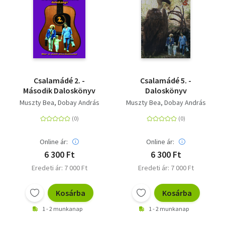
Csalamádé 2. -
Csalamádé 5. -
Második Daloskönyv
Daloskönyv
Muszty Bea
Dobay András
Muszty Bea
Dobay András
Online ár:
Online ár:
6 300 Ft
6 300 Ft
Eredeti ár: 7 000 Ft
Eredeti ár: 7 000 Ft
Kosárba
Kosárba
1 - 2 munkanap
1 - 2 munkanap