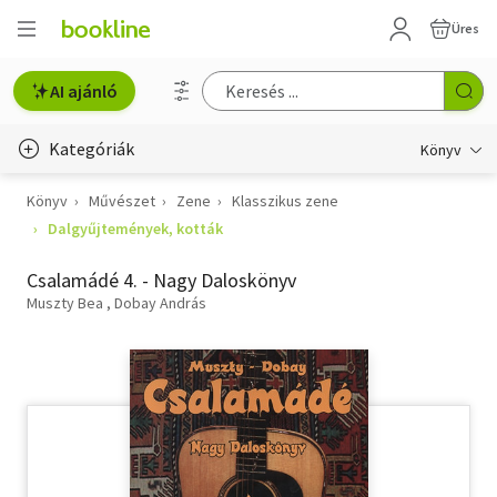
Üres
AI ajánló
Kategóriák
Könyv
Könyv
Művészet
Zene
Klasszikus zene
Életmód, egészség
Dalgyűjtemények, kották
Erotika
Csalamádé 4. - Nagy Daloskönyv
Gyermek- és ifjúsági
Muszty Bea
Dobay András
Hobbi, szabadidő
Irodalom
Művészet
Szakkönyv