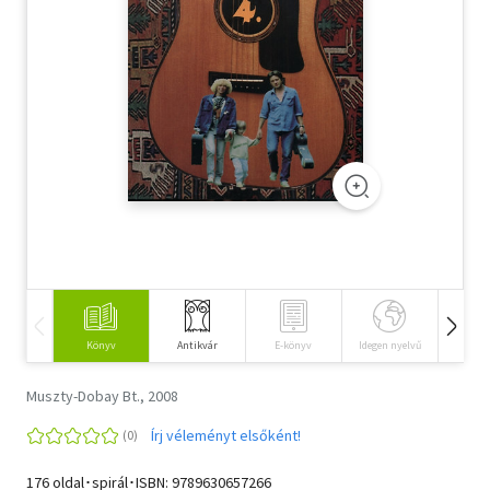
Szótár, nyelvkönyv
Tankönyv, segédkönyv
Társadalomtudomány
Természettudomány
Történelem
Vallás
Könyv
Antikvár
E-könyv
Idegen nyelvű
Hangos
Muszty-Dobay Bt., 2008
Írj véleményt elsőként!
176 oldal･spirál･ISBN:
9789630657266