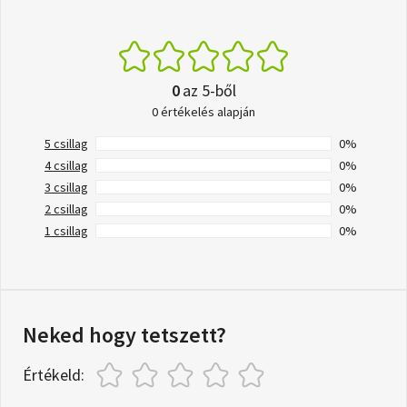
0
az 5-ből
0 értékelés alapján
5 csillag
0%
4 csillag
0%
3 csillag
0%
2 csillag
0%
1 csillag
0%
Neked hogy tetszett?
Értékeld: