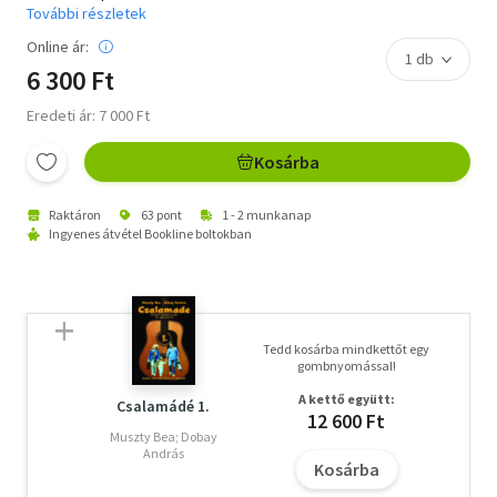
További részletek
Online ár:
6 300 Ft
Eredeti ár: 7 000 Ft
Kosárba
Raktáron
63 pont
1 - 2 munkanap
Ingyenes átvétel Bookline boltokban
Tedd kosárba mindkettőt egy
gombnyomással!
A kettő együtt:
Csalamádé 1.
12 600 Ft
Muszty Bea; Dobay
András
Kosárba