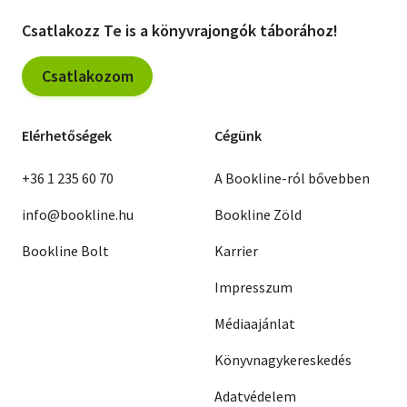
Csatlakozz Te is a könyvrajongók táborához!
Csatlakozom
Elérhetőségek
Cégünk
+36 1 235 60 70
A Bookline-ról bővebben
info@bookline.hu
Bookline Zöld
Bookline Bolt
Karrier
Impresszum
Médiaajánlat
Könyvnagykereskedés
Adatvédelem