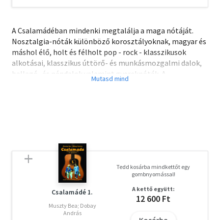
A Csalamádéban mindenki megtalálja a maga nótáját.
Nosztalgia-nóták különböző korosztályoknak, magyar és
máshol élő, holt és félholt pop - rock - klasszikusok
alkotásai, klasszikus úttörő- és munkásmozgalmi dalok,
ballagó- és népdalok valamint gyereknóták. A
válogatásban közel kétszáz dal található.
Tedd kosárba mindkettőt egy
gombnyomással!
A kettő együtt:
Csalamádé 1.
12 600 Ft
Muszty Bea; Dobay
András