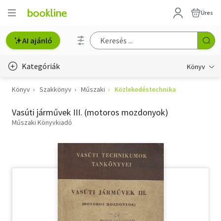
Üres
AI ajánló
Kategóriák
Könyv
Könyv
Szakkönyv
Műszaki
Közlekedéstechnika
Életmód, egészség
Vasúti járművek III. (motoros mozdonyok)
Erotika
Műszaki Könyvkiadó
Gyermek- és ifjúsági
Hobbi, szabadidő
Irodalom
Művészet
Szakkönyv