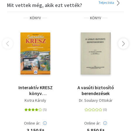
Teljes lista
Mit vettek még, akik ezt vették?
KÖNYV
KÖNYV
Interaktív KRESZ
A vasúti biztosító
könyv
berendezések
személygépkocsi-
Kotra Károly
Dr. Soulavy Ottokár
vezetők részére
Online ár:
Online ár:
3 150 Ft
5 850 Ft