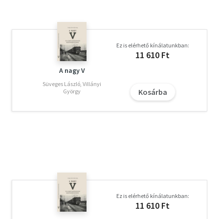
Ez is elérhető kínálatunkban:
11 610 Ft
A nagy V
Süveges László, Villányi
Kosárba
György
Ez is elérhető kínálatunkban:
11 610 Ft