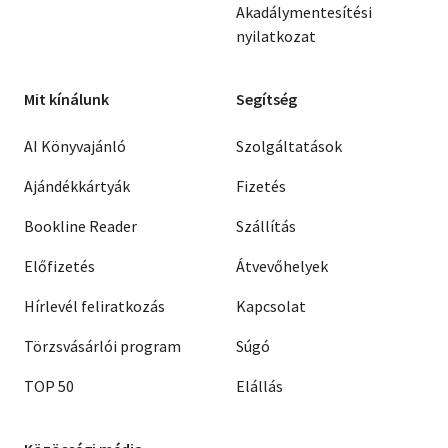
Akadálymentesítési
nyilatkozat
Mit kínálunk
Segítség
AI Könyvajánló
Szolgáltatások
Ajándékkártyák
Fizetés
Bookline Reader
Szállítás
Előfizetés
Átvevőhelyek
Hírlevél feliratkozás
Kapcsolat
Törzsvásárlói program
Súgó
TOP 50
Elállás