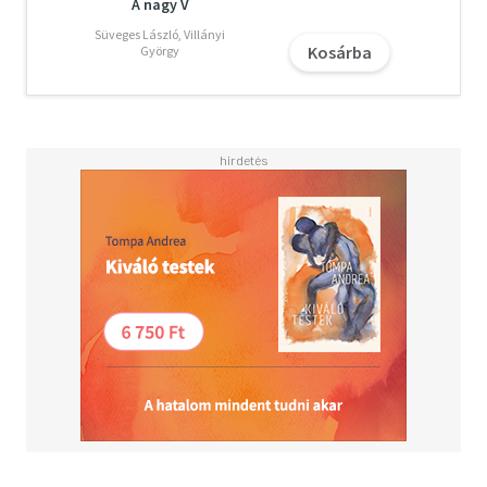
A nagy V
Süveges László, Villányi
Kosárba
György