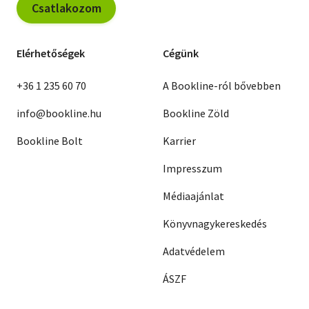
Csatlakozom
Elérhetőségek
Cégünk
+36 1 235 60 70
A Bookline-ról bővebben
info@bookline.hu
Bookline Zöld
Bookline Bolt
Karrier
Impresszum
Médiaajánlat
Könyvnagykereskedés
Adatvédelem
ÁSZF