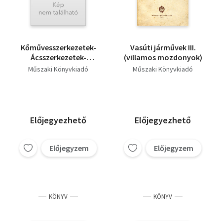
Kőművesszerkezetek-
Vasúti járművek III.
Ácsszerkezetek-
(villamos mozdonyok)
Épületek szakipari
Műszaki Könyvkiadó
Műszaki Könyvkiadó
munkái
Előjegyezhető
Előjegyezhető
Előjegyzem
Előjegyzem
KÖNYV
KÖNYV