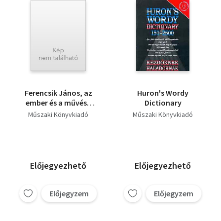
Ferencsik János, az
Huron's Wordy
ember és a művész
Dictionary
portréja
Műszaki Könyvkiadó
Műszaki Könyvkiadó
Előjegyezhető
Előjegyezhető
Előjegyzem
Előjegyzem