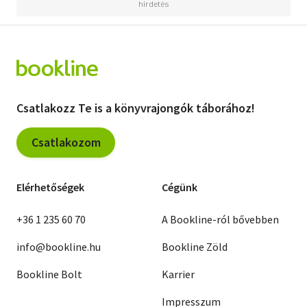
Csatlakozz Te is a könyvrajongók táborához!
Csatlakozom
Elérhetőségek
Cégünk
+36 1 235 60 70
A Bookline-ról bővebben
info@bookline.hu
Bookline Zöld
Bookline Bolt
Karrier
Impresszum