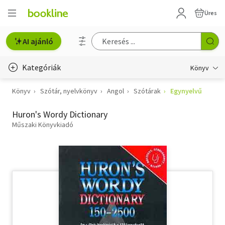
Üres
AI ajánló
Kategóriák
Könyv
Könyv
Szótár, nyelvkönyv
Angol
Szótárak
Egynyelvű
Életmód, egészség
Huron's Wordy Dictionary
Erotika
Műszaki Könyvkiadó
Gyermek- és ifjúsági
Hobbi, szabadidő
Irodalom
Művészet
Szakkönyv