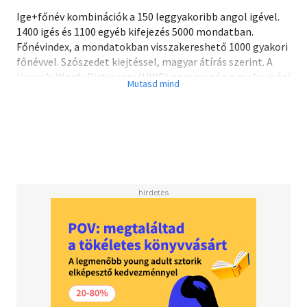
Ige+főnév kombinációk a 150 leggyakoribb angol igével.
1400 igés és 1100 egyéb kifejezés 5000 mondatban.
Főnévindex, a mondatokban visszakereshető 1000 gyakori
főnévvel. Szószedet kiejtéssel, magyar átírás szerint. A
Huron's Wordy Dictionary (HWD) nem csupán a gyakorisági
vizsgálatok alapján kiválasztott leggyakoribb angol igék
gyűjteménye. Az önálló szócikként szereplő igék után
felsorolja az általánosan használható legjellemzőbb
kombinációkat. Megtudhatjuk, angolul hogyan illik
vacsorához melegen és gyorsan felöltözni (dress); hogyan
adhatunk csókot, borravalót, tanácsot (give); hogyan
énekelhetünk kórusban és hamisan (sing). A HWD-ból az is
kiderül, hogy karácsonyfát díszíteni és sebet ellátni is jól
tudunk a dressigével, ha valami rossz szagot áraszt, vagy
lemerül az akkumulátor, akkor jól jön a give; és hogyan
cseng a fülünk angolul (sing). Ha már ismerjük a 150
leggyakoribb angol igét, a HWD- bõl könnyen
kiegészíthetjük a szókincsünket egyéb kifejezésekkel.
Milyen gyorsan megjegyezhető kifejezések a spending
money(zsebpénz), soft drink (üdítőital), learner driver