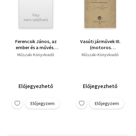
Ferencsik János, az
Vasúti járművek III.
ember és a művész
(motoros
portréja
mozdonyok)
Műszaki Könyvkiadó
Műszaki Könyvkiadó
Előjegyezhető
Előjegyezhető
Előjegyzem
Előjegyzem