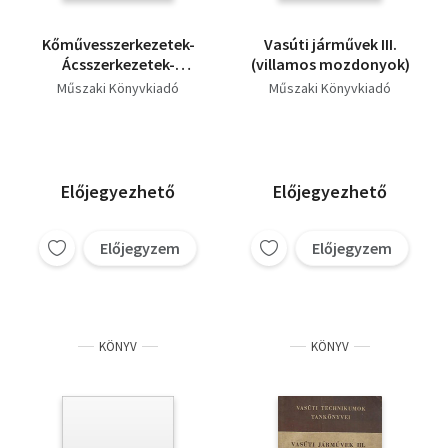
Kőművesszerkezetek-
Vasúti járművek III.
Ácsszerkezetek-
(villamos mozdonyok)
Épületek szakipari
Műszaki Könyvkiadó
Műszaki Könyvkiadó
munkái
Előjegyezhető
Előjegyezhető
Előjegyzem
Előjegyzem
KÖNYV
KÖNYV