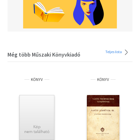
(tanulóvezető), pay toilette(fizetős vécé)! A Huron's
Wordy Dictionary igazán hasznos társ. Mindent könnyen
megtanulható, az alapjelentéseknél magyarra is
lefordított mondatokban mutat be. S hogy
felhasználóbarát (user-friendly) is legyen, mindenütt
megadja az esetleg ismeretlen szavak kiejtését és magyar
jelentését.
Teljes lista
Még több Műszaki Könyvkiadó
KÖNYV
KÖNYV