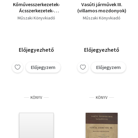
Kőművesszerkezetek-
Vasúti járművek III.
Ácsszerkezetek-
(villamos mozdonyok)
Épületek szakipari
Műszaki Könyvkiadó
Műszaki Könyvkiadó
munkái
Előjegyezhető
Előjegyezhető
Előjegyzem
Előjegyzem
KÖNYV
KÖNYV