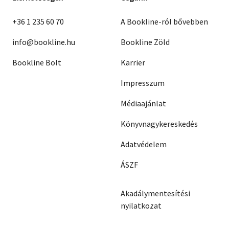
+36 1 235 60 70
A Bookline-ról bővebben
info@bookline.hu
Bookline Zöld
Bookline Bolt
Karrier
Impresszum
Médiaajánlat
Könyvnagykereskedés
Adatvédelem
ÁSZF
Akadálymentesítési
nyilatkozat