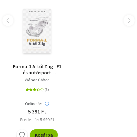
Forma-1 A-tól Z-ig - F1
és autósport
kisenciklopédia
Wéber Gábor
Online ár:
5 391 Ft
Eredeti ár: 5 990 Ft
Kosárba