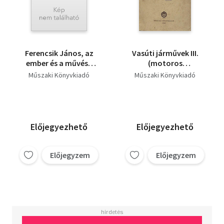
Ferencsik János, az
Vasúti járművek III.
ember és a művész
(motoros
portréja
mozdonyok)
Műszaki Könyvkiadó
Műszaki Könyvkiadó
Előjegyezhető
Előjegyezhető
Előjegyzem
Előjegyzem