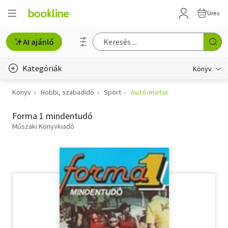
Üres
AI ajánló
Kategóriák
Könyv
Könyv
Hobbi, szabadidő
Sport
Autó-motor
Életmód, egészség
Forma 1 mindentudó
Erotika
Műszaki Könyvkiadó
Gyermek- és ifjúsági
Hobbi, szabadidő
Irodalom
Művészet
Szakkönyv