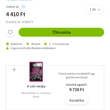
Online ár:
4 410 Ft
Eredeti ár: 4 900 Ft
Kosárba
Raktáron
44 pont
2 - 3 munkanap
Ingyenes átvétel Bookline boltokban
Tedd kosárba mindkettőt egy
gombnyomással!
A kettő együtt:
A szív imája
9 720 Ft
Mustó Péter SJ, Andreas
Ebert
Kosárba