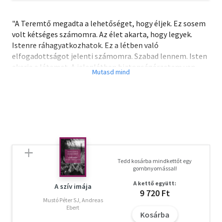
"A Teremtő megadta a lehetőséget, hogy éljek. Ez sosem
volt kétséges számomra. Az élet akarta, hogy legyek.
Istenre ráhagyatkozhatok. Ez a létben való
elfogadottságot jelenti számomra. Szabad lennem. Isten
akarja a létemet. A jelenlétben biztonságérzetem van.
Nem mintha minden a kedvem szerint történne. Isten
nem kímél meg minden rossztól. De nem kételkedem
abban, hogy ő jobban tudja, mint én, hogy mi történik
velem. Hogy mi mire jó. Nem félek tőle.
Rá tudom bízni magam.
Otthon vagyok."
Tedd kosárba mindkettőt egy
gombnyomással!
A kettő együtt:
A szív imája
9 720 Ft
Mustó Péter SJ, Andreas
Ebert
Kosárba