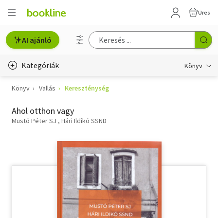
Üres
AI ajánló
Kategóriák
Könyv
Könyv
Vallás
Kereszténység
Életmód, egészség
Ahol otthon vagy
Erotika
Mustó Péter SJ
Hári Ildikó SSND
Gyermek- és ifjúsági
Hobbi, szabadidő
Irodalom
Művészet
Szakkönyv