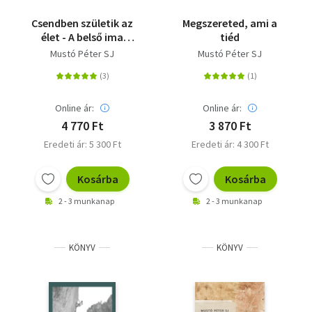
Csendben születik az
Megszereted, ami a
élet - A belső ima
tiéd
tapasztalatairól
Mustó Péter SJ
Mustó Péter SJ
Online ár:
Online ár:
4 770 Ft
3 870 Ft
Eredeti ár: 5 300 Ft
Eredeti ár: 4 300 Ft
Kosárba
Kosárba
2 - 3 munkanap
2 - 3 munkanap
KÖNYV
KÖNYV