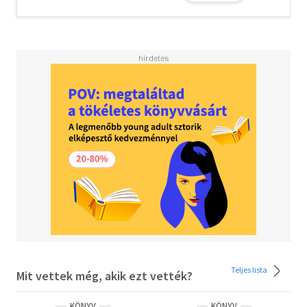
Teljes lista
Mit vettek még, akik ezt vették?
KÖNYV
KÖNYV