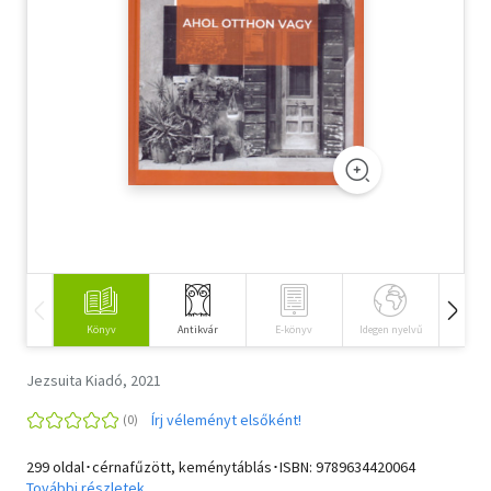
Szótár, nyelvkönyv
Tankönyv, segédkönyv
Társadalomtudomány
Természettudomány
Történelem
Vallás
Könyv
Antikvár
E-könyv
Idegen nyelvű
Hangos
Jezsuita Kiadó, 2021
Írj véleményt elsőként!
299 oldal･cérnafűzött, keménytáblás･ISBN:
9789634420064
További részletek