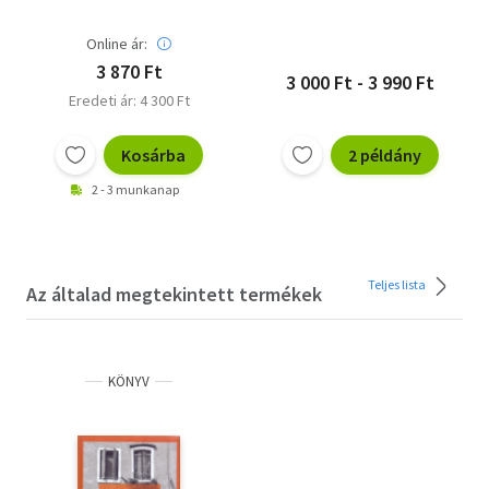
Online ár:
3 870 Ft
3 000 Ft - 3 990 Ft
Eredeti ár: 4 300 Ft
Kosárba
2 példány
2 - 3 munkanap
Teljes lista
Az általad megtekintett termékek
KÖNYV