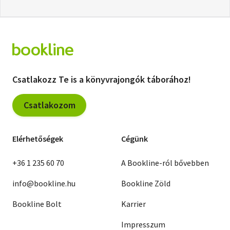
Csatlakozz Te is a könyvrajongók táborához!
Csatlakozom
Elérhetőségek
Cégünk
+36 1 235 60 70
A Bookline-ról bővebben
info@bookline.hu
Bookline Zöld
Bookline Bolt
Karrier
Impresszum