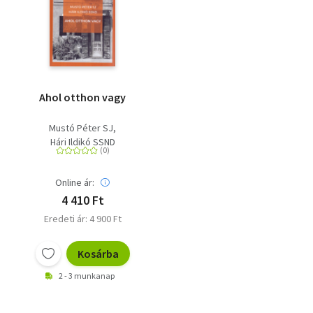
Ahol otthon vagy
Mustó Péter SJ
Hári Ildikó SSND
Online ár:
4 410 Ft
Eredeti ár: 4 900 Ft
Kosárba
2 - 3 munkanap