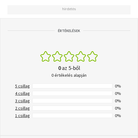
ÉRTÉKELÉSEK
0
az 5-ből
0 értékelés alapján
5 csillag
0%
4 csillag
0%
3 csillag
0%
2 csillag
0%
1 csillag
0%