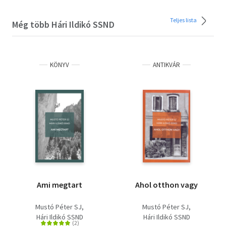
Teljes lista
Még több Hári Ildikó SSND
KÖNYV
ANTIKVÁR
Ami megtart
Ahol otthon vagy
Mustó Péter SJ
Mustó Péter SJ
Hári Ildikó SSND
Hári Ildikó SSND