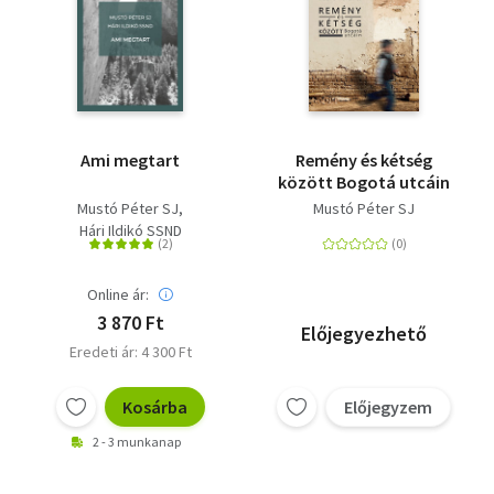
Ami megtart
Remény és kétség
között Bogotá utcáin
Mustó Péter SJ
Mustó Péter SJ
Hári Ildikó SSND
Online ár:
3 870 Ft
Előjegyezhető
Eredeti ár: 4 300 Ft
Kosárba
Előjegyzem
2 - 3 munkanap