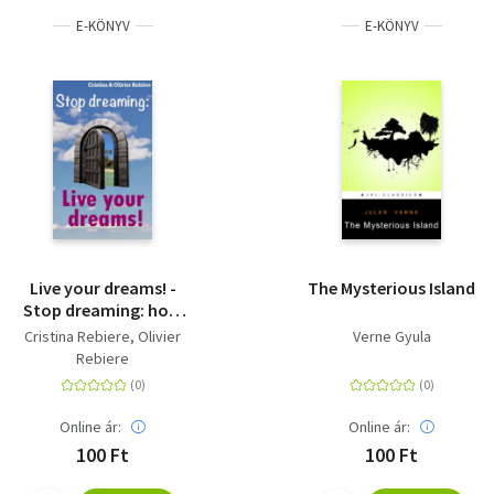
E-KÖNYV
E-KÖNYV
Live your dreams! -
The Mysterious Island
Stop dreaming: how
to make a dream
Cristina Rebiere, Olivier
Verne Gyula
come true
Rebiere
Online ár:
Online ár:
100 Ft
100 Ft