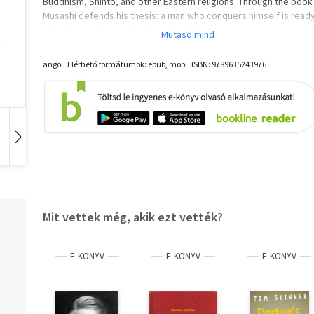
Buddhism, Shinto, and other Eastern religions. Through the book
Musashi defends his thesis: a man who conquers himself is ready
take it on on the world, should need arise.
A letöltéssel kapcsolatos kérdésekre
itt
találhat választ.
angol･Elérhető formátumok: epub, mobi･ISBN:
9789635243976
Hangoskönyv
Film
Zene
Mit vettek még, akik ezt vették?
E-KÖNYV
E-KÖNYV
E-KÖNYV