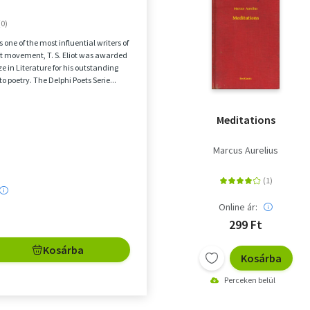
 one of the most influential writers of
t movement, T. S. Eliot was awarded
ze in Literature for his outstanding
to poetry. The Delphi Poets Serie...
Meditations
Marcus Aurelius
Online ár:
299 Ft
Kosárba
Kosárba
Perceken belül