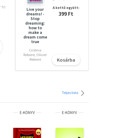
 to
A kettő együtt:
Live your
399 Ft
dreams! -
Stop
dreaming:
how to
make a
dream come
true
Cristina
Rebiere, Olivier
Kosárba
Rebiere
Teljes lista
E-KÖNYV
E-KÖNYV
E-KÖNYV