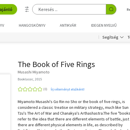
ajánló
R
YV
HANGOSKÖNYV
ANTIKVÁR
IDEGEN NYELVŰ
T
Segítség
The Book of Five Rings
Musashi Miyamoto
Booklassic, 2015
Írj véleményt elsőként!
Miyamoto Musashi's Go Rin no Sho or the book of five rings, is
considered a classic treatise on military strategy, much like Sun
Tzu's The Art of War and Chanakya's Arthashastra.The five "book
refer to the idea that there are different elements of battle, just
there are different physical elements in life, as described by