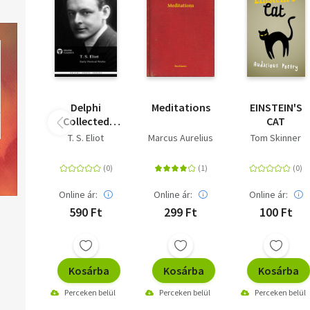
Delphi
Meditations
EINSTEIN'S
Collected
CAT
Works of T. S.
T. S. Eliot
Marcus Aurelius
Tom Skinner
Eliot
Online ár:
Online ár:
Online ár:
590 Ft
299 Ft
100 Ft
Kosárba
Kosárba
Kosárba
Perceken belül
Perceken belül
Perceken belül