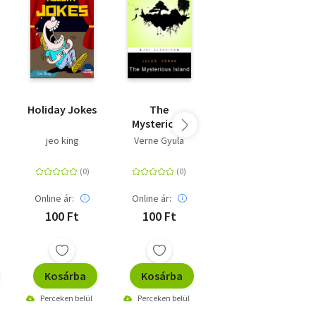
Holiday Jokes
The
Stories of
Mysterious
South
Island
America
jeo king
Verne Gyula
E.C. Brooks
Online ár:
Online ár:
Online ár:
100 Ft
100 Ft
260 Ft
Kosárba
Kosárba
Kosárba
Perceken belül
Perceken belül
Perceken belül