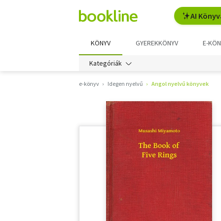
AI Könyv
KÖNYV
GYEREKKÖNYV
E-KÖN
Kategóriák
e-könyv
Idegen nyelvű
Angol nyelvű könyvek