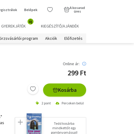
A kosarad
egisztrálok
Belépek
üres
új
GYEREKJÁTÉK
KIEGÉSZÍTŐ/AJÁNDÉK
örzsvásárlói program
Akciók
Előfizetés
Online ár:
299 Ft
Kosárba
2 pont
Perceken belül
s"
 as
Tedd kosárba
mindkettőt egy
gombnyomással!