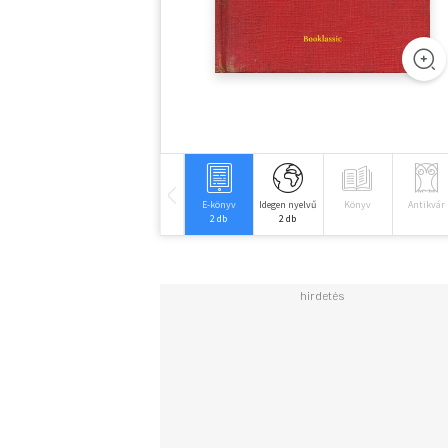
E-könyv
Idegen nyelvű
Könyv
Antikvár
2 db
2 db