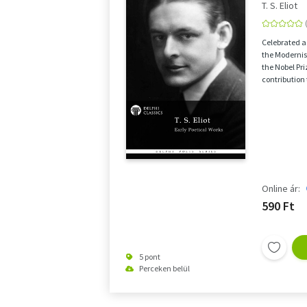
T. S. Eliot
Celebrated as
the Modernis
the Nobel Pri
contribution 
Online ár:
590 Ft
5 pont
Perceken belül