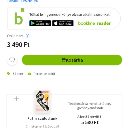
További részletek
Online ár:
3 490 Ft
Kosárba
34 pont
Perceken belül
Tedd kosárba mindkettőt egy
gombnyomással!
A kettő együtt:
Futni születtünk
5 580 Ft
Christopher McDougall