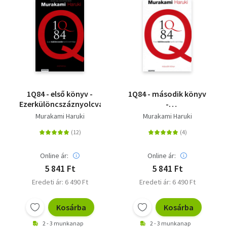
1Q84 - első könyv -
1Q84 - második könyv
Ezerkülöncszáznyolcvannégy
-
Ezerkülöncszáznyolcvanné
Murakami Haruki
Murakami Haruki
Online ár:
Online ár:
5 841 Ft
5 841 Ft
Eredeti ár: 6 490 Ft
Eredeti ár: 6 490 Ft
Kosárba
Kosárba
2 - 3 munkanap
2 - 3 munkanap