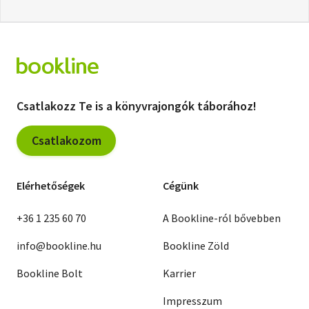
Csatlakozz Te is a könyvrajongók táborához!
Csatlakozom
Elérhetőségek
Cégünk
+36 1 235 60 70
A Bookline-ról bővebben
info@bookline.hu
Bookline Zöld
Bookline Bolt
Karrier
Impresszum