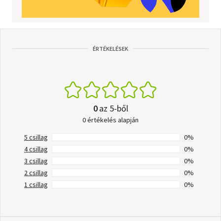
ÉRTÉKELÉSEK
0
az 5-ből
0 értékelés alapján
5 csillag
0%
4 csillag
0%
3 csillag
0%
2 csillag
0%
1 csillag
0%