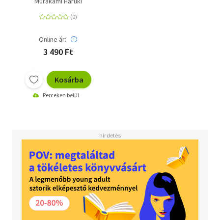
Murakami Haruki
Online ár:
3 490 Ft
Kosárba
Perceken belül