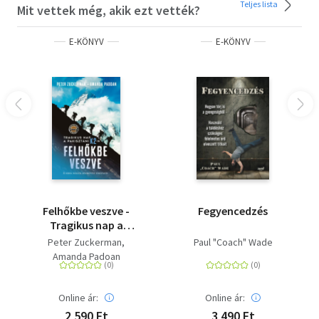
Teljes lista
Mit vettek még, akik ezt vették?
E-KÖNYV
E-KÖNYV
Felhőkbe veszve -
Fegyencedzés
Tragikus nap a
pakisztáni K2-n - A
Peter Zuckerman
Paul "Coach" Wade
serpa mászók
Amanda Padoan
rendkívüli története
Online ár:
Online ár:
2 590 Ft
3 490 Ft