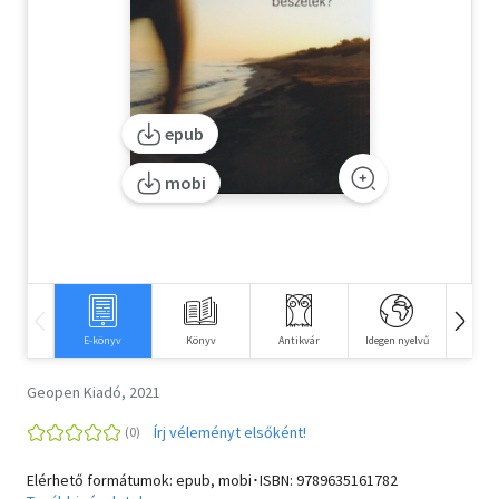
Szótár, nyelvkönyv
Tankönyv, segédkönyv
epub
Társadalomtudomány
mobi
Természettudomány
Történelem
Vallás
E-könyv
Könyv
Antikvár
Idegen nyelvű
Hangos
Geopen Kiadó, 2021
Írj véleményt elsőként!
Elérhető formátumok: epub, mobi･ISBN:
9789635161782