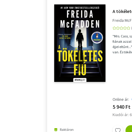
A tökélet
Freida Mc
"Mrs. Cass, 
fiának azzal
éjjel eltűnt.
van. És tökél
Online ár:
5 940 Ft
Kiadói ár: 
Raktáron