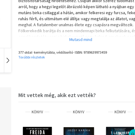
biztosítótársaság hirdetéséhez. Csupán akkor szerez tudomást
arról, hogy a hegyi legelőt ábrázoló képen látható a nyájban egy
mutáns birka csillaggal a hátán, amikor felkeresi egy furcsa, fek
ruhás férfi, és ultimátum elé állítja: vagy megtalálja az állatot, va
meghal. A fiatalember unalmas élete egy csapásra megváltozik.
Fölkerekedik barátja és a nem mindennapi birka felkutatására, é
ezzel kezdetét veszi a birkakergető nagy kaland, amelynek sor
hősünk megismerkedik a juhtudományok professzorával, elvető
Japán északi hegyvidékének legelhagyatottabb zugába, ahol
377 oldal･keménytábla, védőborító･ISBN:
9789639973459
nemcsak a mitikus birkával néz farkasszemet, hanem a
További részletek
hagyományok szorításában önmaga démonaival is. Murakami, a
Hangoskönyv
Film
Zene
szokta, újfent meglepi, lehengerli és elképeszti olvasóit.
Olvasd el mások véleményét is!
Mit vettek még, akik ezt vették?
KÖNYV
KÖNYV
KÖNYV
Ú