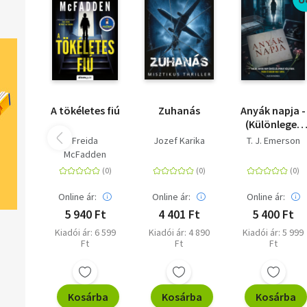
A tökéletes fiú
Zuhanás
Anyák napja -
(Különleges
kiadás)
Freida
Jozef Karika
T. J. Emerson
McFadden
Online ár:
Online ár:
Online ár:
5 940 Ft
4 401 Ft
5 400 Ft
Kiadói ár: 6 599
Kiadói ár: 4 890
Kiadói ár: 5 999
Ft
Ft
Ft
Kosárba
Kosárba
Kosárba