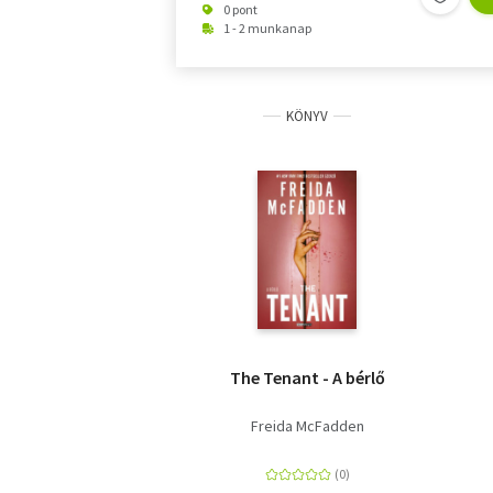
0 pont
1 - 2 munkanap
KÖNYV
The Tenant - A bérlő
Freida McFadden