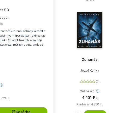
es fiú
Fadden
szeretnénk feltenni néhány kérdést a
 a lánnyal kapcsolatban, aki tegnap
.." Erika Cassnek tökéletes családja
etes élete. Egészen addig, amíg eg...
Zuhanás
Jozef Karika
Online ár:
4 401 Ft
6 599 Ft
Kiadói ár: 4 890 Ft
Kosárba