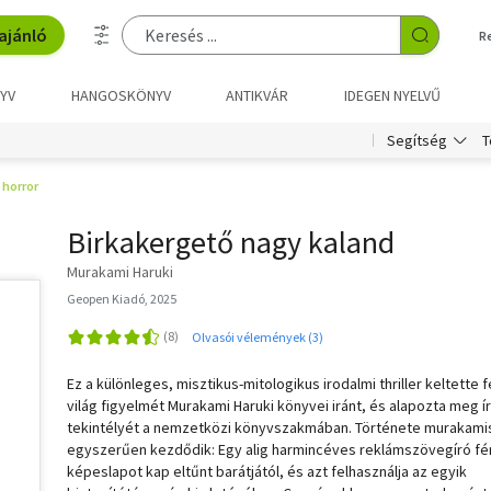
ajánló
R
YV
HANGOSKÖNYV
ANTIKVÁR
IDEGEN NYELVŰ
T
Segítség
, horror
Birkakergető nagy kaland
Murakami Haruki
Geopen Kiadó, 2025
Olvasói vélemények (3)
Ez a különleges, misztikus-mitologikus irodalmi thriller keltette f
világ figyelmét Murakami Haruki könyvei iránt, és alapozta meg ír
tekintélyét a nemzetközi könyvszakmában. Története murakami
egyszerűen kezdődik: Egy alig harmincéves reklámszövegíró fér
képeslapot kap eltűnt barátjától, és azt felhasználja az egyik