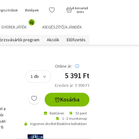
A kosarad
egisztrálok
Belépek
üres
új
GYEREKJÁTÉK
KIEGÉSZÍTŐ/AJÁNDÉK
örzsvásárlói program
Akciók
Előfizetés
Online ár:
5 391 Ft
Eredeti ár: 5 990 Ft
Kosárba
el a
Raktáron
53 pont
ói
1 - 2 munkanap
san
Ingyenes átvétel Bookline boltokban
fi