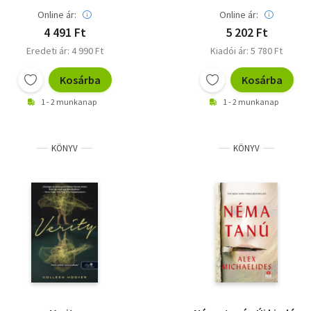
Online ár:
Online ár:
4 491 Ft
5 202 Ft
Eredeti ár: 4 990 Ft
Kiadói ár: 5 780 Ft
Kosárba
Kosárba
1 - 2 munkanap
1 - 2 munkanap
KÖNYV
KÖNYV