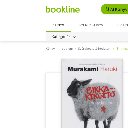
AI Könyv
KÖNYV
GYEREKKÖNYV
E-KÖN
Kategóriák
Könyv
Irodalom
Szórakoztató irodalom
Thriller