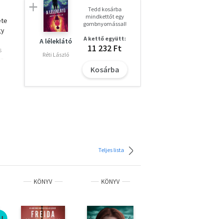
Tedd kosárba
mindkettőt egy
ete
gombnyomással!
gy
A kettő együtt:
A léleklátó
11 232 Ft
s
Réti László
án
Kosárba
dik
hogy
Teljes lista
KÖNYV
KÖNYV
KÖNYV
J