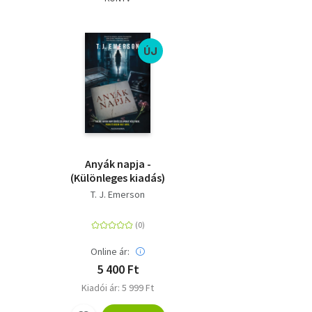
ÚJ
Anyák napja -
(Különleges kiadás)
T. J. Emerson
Online ár:
5 400 Ft
Kiadói ár: 5 999 Ft