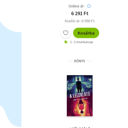
Online ár:
6 291 Ft
Kiadói ár: 6 990 Ft
Kosárba
1 - 2 munkanap
KÖNYV