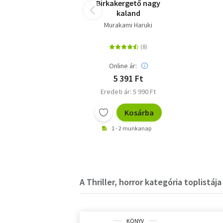
Birkakergető nagy
kaland
Murakami Haruki
Online ár:
5 391 Ft
Eredeti ár: 5 990 Ft
Kosárba
1 - 2 munkanap
A Thriller, horror kategória toplistája
KÖNYV