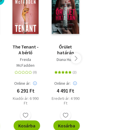
The Tenant -
Őrület
A hamvak
A bérlő
határán
királya
Freida
Diana Hunt
S. A. Cosby
McFadden
Online ár:
Online ár:
Online ár:
6 291 Ft
4 491 Ft
5 202 Ft
Kiadói ár: 6 990
Eredeti ár: 4 990
Kiadói ár: 5 780
Ft
Ft
Ft
Kosárba
Kosárba
Kosárba