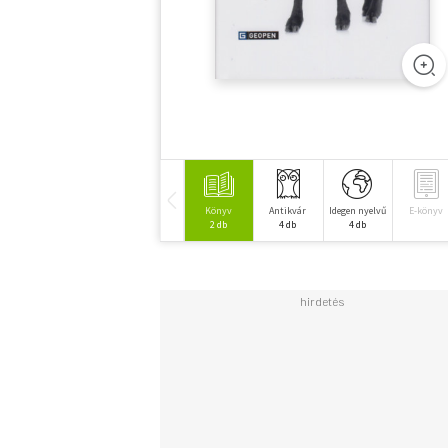
Könyv
Antikvár
Idegen nyelvű
E-könyv
2 db
4 db
4 db