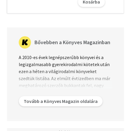
Kosárba
Bővebben a Könyves Magazinban
A 2010-es évek legnépszerűbb könyvei és a
legizgalmasabb gyerekirodalmi kötetek után
ezen a héten a világirodalmi könyveket
szedtük listába. Az elmúlt évtizedben ma már
Olvasd el mások véleményét is!
meghatározó szerzők bukkantak fel, nagy
villanásoknak lehettünk szemtanúi, új
irodalmi trendek bontakoztak ki.
Tovább a Könyves Magazin oldalára
Megszámlálhatatlanul sok megjelenés volt,
mi most a legemlékezetesebb, legnagyobb
hatást kiváltó könyvek közül válogattunk -
mármint azok közül, amelyek ránk voltak a