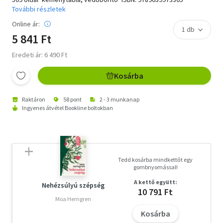
További részletek
Online ár:
5 841 Ft
Eredeti ár: 6 490 Ft
Kosárba
Raktáron
58 pont
2 - 3 munkanap
Ingyenes átvétel Bookline boltokban
Tedd kosárba mindkettőt egy
gombnyomással!
A kettő együtt:
Nehézsúlyú szépség
10 791 Ft
Moa Herngren
Kosárba