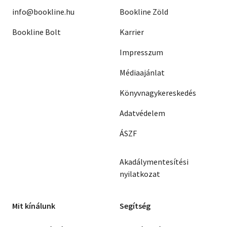
info@bookline.hu
Bookline Zöld
Bookline Bolt
Karrier
Impresszum
Médiaajánlat
Könyvnagykereskedés
Adatvédelem
ÁSZF
Akadálymentesítési
nyilatkozat
Mit kínálunk
Segítség