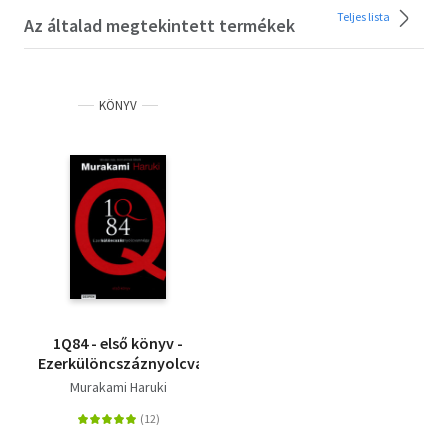
Teljes lista
Az általad megtekintett termékek
KÖNYV
1Q84 - első könyv -
Ezerkülöncszáznyolcvannégy
Murakami Haruki