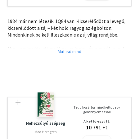
1984 már nem létezik. 1Q84 van. Kicserélődött a levegő,
kicserélődött a táj – két hold ragyog az égbolton.
Mindenkinek be kell illeszkednie az új világ rendjébe.
Mint amikor új vad kerül be a vadonba, és megváltozott
szabályok között kell életben maradnia. Murakami
legújabb, minden korábbinál grandiózusabb – zenei és
matematikai összefüggésekre komponált – trilógiája a
világ teljességét igyekszik megragadni, eltörölve a
valóság és a misztikum eddig ismert határait. A földi világ
és az életek bonyolult hálózata az olvasót sem hagyja
érintetlenül, menthetetlenül a könyv légies szövedékű
gubójába kerül, egyre azt várva: mikor és miként születhet
Tedd kosárba mindkettőt egy
újjá – a másik világra…
gombnyomással!
A kettő együtt:
Nehézsúlyú szépség
10 791 Ft
Moa Herngren