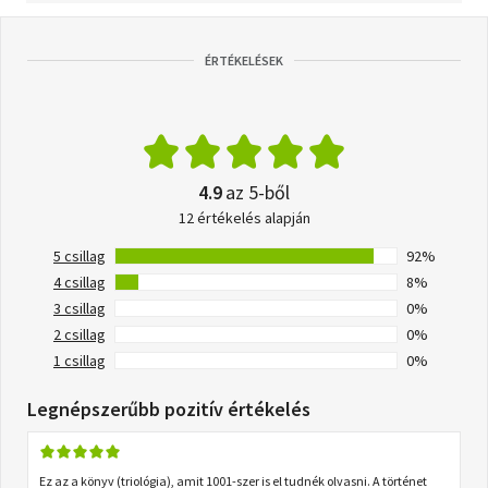
ÉRTÉKELÉSEK
4.9
az 5-ből
12 értékelés alapján
5 csillag
92%
4 csillag
8%
3 csillag
0%
2 csillag
0%
1 csillag
0%
Legnépszerűbb pozitív értékelés
Ez az a könyv (triológia), amit 1001-szer is el tudnék olvasni. A történet