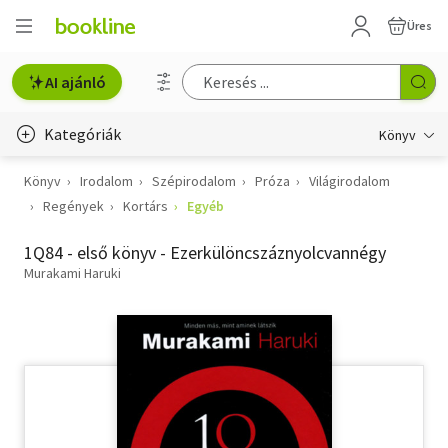
Üres
AI ajánló
Kategóriák
Könyv
Könyv
Irodalom
Szépirodalom
Próza
Világirodalom
Életmód, egészség
Regények
Kortárs
Egyéb
Erotika
1Q84 - első könyv - Ezerkülöncszáznyolcvannégy
Gyermek- és ifjúsági
Murakami Haruki
Hobbi, szabadidő
Irodalom
Művészet
Szakkönyv