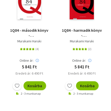
1Q84 - második könyv
1Q84 - harmadik könyv
-
-
Ezerkülöncszáznyolcvannégy
Ezerkülöncszáznyolcvanné
Murakami Haruki
Murakami Haruki
Online ár:
Online ár:
5 841 Ft
5 841 Ft
Eredeti ár: 6 490 Ft
Eredeti ár: 6 490 Ft
Kosárba
Kosárba
2 - 3 munkanap
2 - 3 munkanap