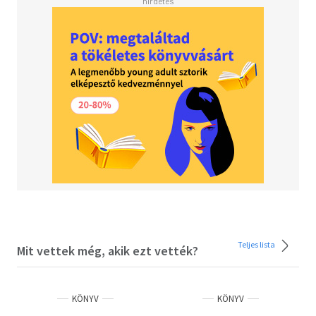
legnagyobb hatással. Szeretnénk kiemelni,
hogy ez a lista a műfordítókat is szeretné
ünnepelni, akikről mindig nagyon kevés szó
esik, pedig nélkülük nem lehetne ennyi
népszerű idegen nyelvű mű. Listánkra
mindössze ötven cím kerülhet fel, szigorúnak
kellett tehát lennünk, ezért sok személyes
kedvencünknek búcsút kellett mondanunk, de
szerencsére így is rendkívül változatos
világirodalmi top50 alakult ki. A felsorolás
nem tükröz sorrendet, nem rangsorol, a
kötetek a szerző nevét alapul véve ABC-
rendben jelennek meg. Az első rész után itt a
második!
Teljes lista
Mit vettek még, akik ezt vették?
KÖNYV
KÖNYV