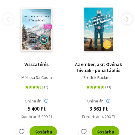
Visszatérés
Az ember, akit Ovénak
hívnak - puha táblás
Mélissa Da Costa
Fredrik Backman
Online ár:
Online ár:
5 400 Ft
3 861 Ft
Kiadói ár: 5 999 Ft
Eredeti ár: 4 290 Ft
Kosárba
Kosárba